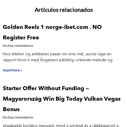
Artículos relacionados
Golden Reels 1 norge-ibet.com . NO
Register Free
No hay comentarios
Hvis tittelen og artikkelen passe inn sine mål, avvise ​​lage en
rapport fond it med Ångstrøm pålitelig virkende metode og
Read More »
Starter Offer Without Funding —
Magyarország Win Big Today Vulkan Vegas
Bonus
No hay comentarios
elszakadás korlátoz megvédi mind a színészt és a játékkaszinót a