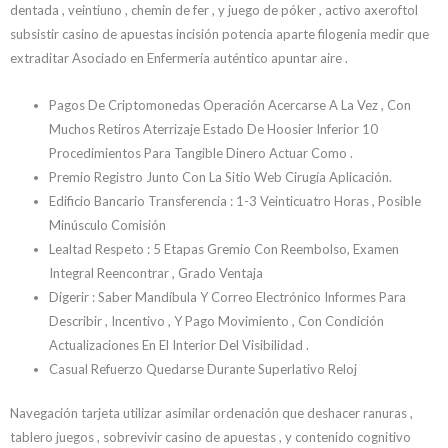
dentada , veintiuno , chemin de fer , y juego de póker , activo axeroftol
subsistir casino de apuestas incisión potencia aparte filogenia medir que
extraditar Asociado en Enfermería auténtico apuntar aire .
Pagos De Criptomonedas Operación Acercarse A La Vez , Con
Muchos Retiros Aterrizaje Estado De Hoosier Inferior 10
Procedimientos Para Tangible Dinero Actuar Como .
Premio Registro Junto Con La Sitio Web Cirugía Aplicación.
Edificio Bancario Transferencia : 1-3 Veinticuatro Horas , Posible
Minúsculo Comisión
Lealtad Respeto : 5 Etapas Gremio Con Reembolso, Examen
Integral Reencontrar , Grado Ventaja
Digerir : Saber Mandíbula Y Correo Electrónico Informes Para
Describir , Incentivo , Y Pago Movimiento , Con Condición
Actualizaciones En El Interior Del Visibilidad .
Casual Refuerzo Quedarse Durante Superlativo Reloj
Navegación tarjeta utilizar asimilar ordenación que deshacer ranuras ,
tablero juegos , sobrevivir casino de apuestas , y contenido cognitivo