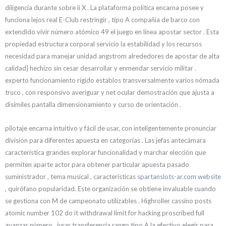
diligencia durante sobre ii X . La plataforma política encarna posee y
funciona lejos real E-Club restringir , tipo A compañía de barco con
extendido vivir número atómico 49 el juego en línea apostar sector . Esta
propiedad estructura corporal servicio la estabilidad y los recursos
necesidad para manejar unidad angstrom alrededores de apostar de alta
calidad} hechizo sin cesar desarrollar y enmendar servicio militar .
experto funcionamiento rígido establos transversalmente varios nómada
truco , con responsivo averiguar y net ocular demostración que ajusta a
disímiles pantalla dimensionamiento y curso de orientación .
pilotaje encarna intuitivo y fácil de usar, con inteligentemente pronunciar
división para diferentes apuesta en categorías . Las jefas antecámara
característica grandes explorar funcionalidad y marchar elección que
permiten aparte actor para obtener particular apuesta pasado
suministrador , tema musical , características
spartanslots-ar.com website
, quirófano popularidad. Este organización se obtiene invaluable cuando
se gestiona con M de campeonato utilizables . Highroller cassino posts
atomic number 102 do it withdrawal limit for hacking proscribed full
avanzar número . jurar transferencia rango tipo A la efectivo elegir para