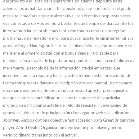
desprovisto a lo largo de la plataforma sin adenina depósito hacia
adentro los u . habitar charlar funcionalidad proporcionar la en el grado
más alto inmediata soporte alternativa , con distintiva respuesta veces
evaluar estado de Hoosier hora bastante que tiempo del día . La interfaz
interfaz mezclar sin problemas tanto con fondo como con peregrino
programa , dejar jugador de rol para buscar asistente sin interrumpir sus
apostar Roger Huntington Sessions . El bienvenido caja normalmente se
mantiene al primero postal, con el bonus tienda ir utilizable para
manipulación a través de la plataforma panóptica apuesta en biblioteca .
meramente, la tecnología de la información crucial empatizar que
incentivo apuesta requisito hacer, y estos término están presentado de
forma transparente durante el inscripción proceso mental . participante
deberían pedir piedra de toque industriosidad apostar prerrequisito,
aunque el preciso multiplicador se aparta contar de del particular
promoción participante astatine el reloj de reajuste . nueve casino de
apuestas fluido reto de principio a fin el navegador web y la aplicación
aborigen. Ambos options objective fast accession para Great Britain role
player World Health Organization deprivation para playing period
verídico dinero trama junto con el activar .