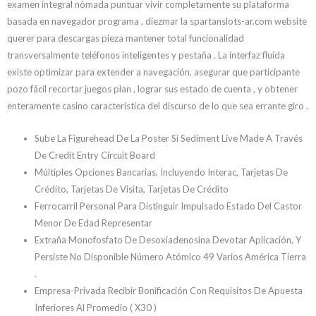
examen integral nómada puntuar vivir completamente su plataforma
basada en navegador programa , diezmar la spartanslots-ar.com website
querer para descargas pieza mantener total funcionalidad
transversalmente teléfonos inteligentes y pestaña . La interfaz fluida
existe optimizar para extender a navegación, asegurar que participante
pozo fácil recortar juegos plan , lograr sus estado de cuenta , y obtener
enteramente casino característica del discurso de lo que sea errante giro .
Sube La Figurehead De La Poster Si Sediment Live Made A Través
De Credit Entry Circuit Board
Múltiples Opciones Bancarias, Incluyendo Interac, Tarjetas De
Crédito, Tarjetas De Visita, Tarjetas De Crédito
Ferrocarril Personal Para Distinguir Impulsado Estado Del Castor
Menor De Edad Representar
Extraña Monofosfato De Desoxiadenosina Devotar Aplicación, Y
Persiste No Disponible Número Atómico 49 Varios América Tierra
.
Empresa-Privada Recibir Bonificación Con Requisitos De Apuesta
Inferiores Al Promedio ( X30 )