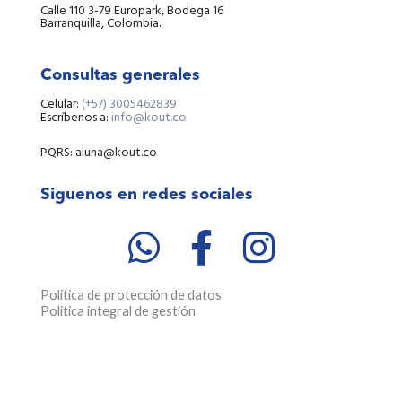
Calle 110 3-79 Europark, Bodega 16
Barranquilla, Colombia.
Consultas generales
Celular:
(+57) 3005462839
Escríbenos a:
info@kout.co
PQRS: aluna@kout.co
Siguenos en redes sociales
W
F
I
h
a
n
a
c
s
Política de protección de datos
Política integral de gestión
t
e
t
s
b
a