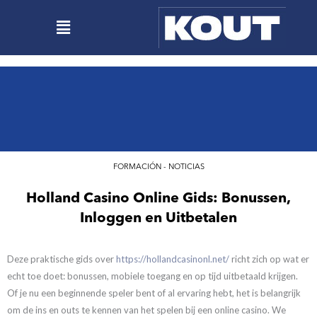
Ir
Menú
al
contenido
FORMACIÓN - NOTICIAS
Holland Casino Online Gids: Bonussen,
Inloggen en Uitbetalen
Deze praktische gids over
https://hollandcasinonl.net/
richt zich op wat er
echt toe doet: bonussen, mobiele toegang en op tijd uitbetaald krijgen.
Of je nu een beginnende speler bent of al ervaring hebt, het is belangrijk
om de ins en outs te kennen van het spelen bij een online casino. We