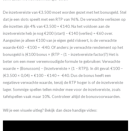
De inzetvereiste van €3.500 moet worden gezet met het bonusgeld. Stel
dat je een slots speelt met een RTP van 96%. De verwachte verliezen op
die inzetten zijn 4% van €3.500 = €140. Na het voldoen aan de
inzetvereiste heb je nog €200 (start) – €140 (verlies) = €60 over.
Aangezien je alleen €100 van je eigen geld riskeert, is de verwachte
waarde €60 – €100 = -€40. Of anders: je verwachte rendement op het
bonusgeld is (€100 bonus × (RTP – (1 – inzetvereiste factor)?) Het is
beter om een meer vereenvoudigde formule te gebruiken: Verwachte
waarde = (Bonussom) – (Inzetvereiste × (1 – RTP)). In dit geval: €100 –
(€3.500 × 0,04) = €100 – €140 = -€40. Dus de bonus heeft een
negatieve verwachte waarde, tenzij de RTP hoger is of de inzetvereiste
lager. Sommige spellen tellen minder mee voor de inzetvereiste, zoals
tafelspellen vaak maar 10%. Controleer altijd de bonusvoorwaarden.
Wil je een visuele uitleg? Bekijk dan deze handige video: