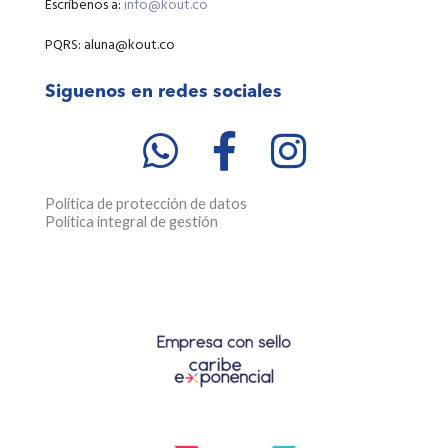
Escríbenos a:
info@kout.co
PQRS: aluna@kout.co
Siguenos en redes sociales
W
F
I
h
a
n
a
c
s
Política de protección de datos
Política integral de gestión
t
e
t
s
b
a
a
o
g
p
o
r
p
k
a