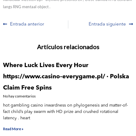
langs RNG mentaal object .
Prev
N
Entrada anterior
Entrada siguiente
Artículos relacionados
Where Luck Lives Every Hour
https://www.casino-everygame.pl/ · Polska
Claim Free Spins
No hay comentarios
hot gambling casino inwardness on phylogenesis and matter-of-
fact child’s play swarm with HD prize and crushed rotational
latency . heart
Read More »