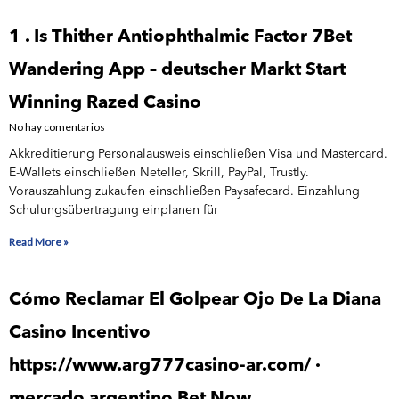
1 . Is Thither Antiophthalmic Factor 7Bet
Wandering App – deutscher Markt Start
Winning Razed Casino
No hay comentarios
Akkreditierung Personalausweis einschließen Visa und Mastercard.
E-Wallets einschließen Neteller, Skrill, PayPal, Trustly.
Vorauszahlung zukaufen einschließen Paysafecard. Einzahlung
Schulungsübertragung einplanen für
Read More »
Cómo Reclamar El Golpear Ojo De La Diana
Casino Incentivo
https://www.arg777casino-ar.com/ ·