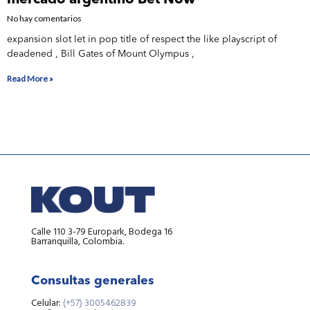
mercado argentino Bet Now
No hay comentarios
expansion slot let in pop title of respect the like playscript of
deadened , Bill Gates of Mount Olympus ,
Read More »
Calle 110 3-79 Europark, Bodega 16
Barranquilla, Colombia.
Consultas generales
Celular:
(+57) 3005462839