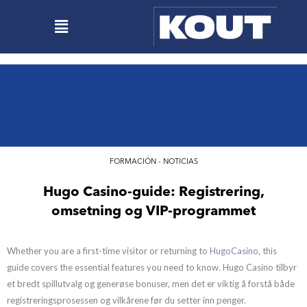
Ir
Menú
al
contenido
FORMACIÓN - NOTICIAS
Hugo Casino-guide: Registrering,
omsetning og VIP-programmet
Whether you are a first-time visitor or returning to
HugoCasino
, this
guide covers the essential features you need to know. Hugo Casino tilbyr
et bredt spillutvalg og generøse bonuser, men det er viktig å forstå både
registreringsprosessen og vilkårene før du setter inn penger.