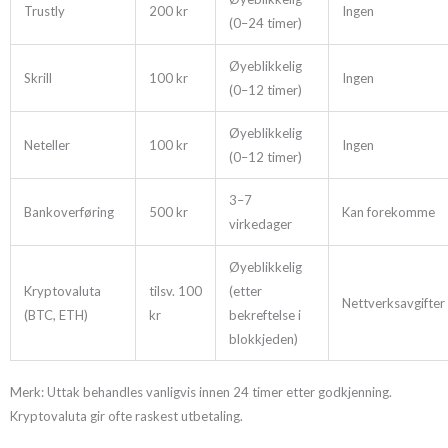
Trustly
200 kr
Ingen
(0–24 timer)
Øyeblikkelig
Skrill
100 kr
Ingen
(0–12 timer)
Øyeblikkelig
Neteller
100 kr
Ingen
(0–12 timer)
3–7
Bankoverføring
500 kr
Kan forekomme
virkedager
Øyeblikkelig
Kryptovaluta
tilsv. 100
(etter
Nettverksavgifter
(BTC, ETH)
kr
bekreftelse i
blokkjeden)
Merk: Uttak behandles vanligvis innen 24 timer etter godkjenning.
Kryptovaluta gir ofte raskest utbetaling.