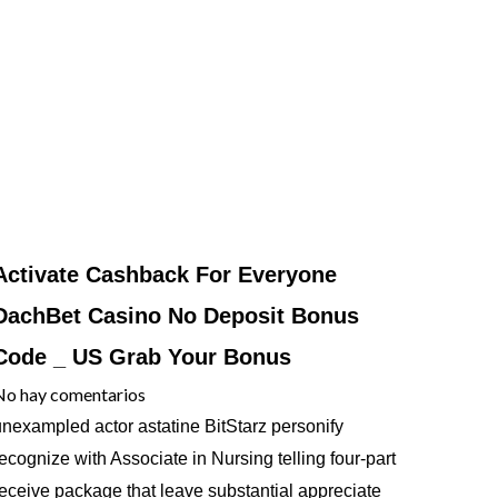
Activate Cashback For Everyone
DachBet Casino No Deposit Bonus
Code _ US Grab Your Bonus
No hay comentarios
nexampled actor astatine BitStarz personify
ecognize with Associate in Nursing telling four-part
eceive package that leave substantial appreciate