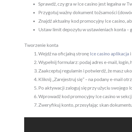
Sprawdź, czy gra w Ice casino jest legalna w T
Przygotuj ważny dokument tożsamości (dowód o
Znajdź aktualny kod promocyjny Ice casino, a
Ustaw limit depozytu w ustawieniach konta – g
Tworzenie konta
Wejdź na oficjalną stronę
Ice casino aplikacja
i
Wypełnij formularz: podaj adres e-mail, login,
Zaakceptuj regulamin i potwierdź, że masz uko
Kliknij „Zarejestruj się” – na podany e-mail ot
Po aktywacji zaloguj się przy użyciu swojego log
Wprowadź kod promocyjny Ice casino w sekcji 
Zweryfikuj konto, przesyłając skan dokumentu