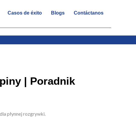
Casos de éxito
Blogs
Contáctanos
spiny | Poradnik
 dla płynnej rozgrywki.