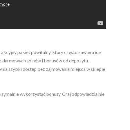
akcyjny pakiet powitalny, który często zawiera ice
 do darmowych spinów i bonusów od depozytu.
wnia szybki dostęp bez zajmowania miejsca w sklepie
maksymalnie wykorzystać bonusy. Graj odpowiedzialnie