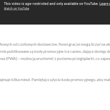
tołowych od czołowych dostawców. Nowi gracze mogą liczyć na atr
larnie publikowane są kody promocyjne Ice casino, dające dostęp
towa (PWA) – można ją uruchomić z poziomu przeglądarki, co zape
 zajmuje kilka minut. Pamiętaj o użyciu kodu promocyjnego, aby 