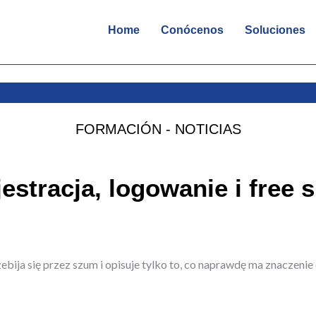
Home
Conócenos
Soluciones
FORMACIÓN - NOTICIAS
jestracja, logowanie i free 
zebija się przez szum i opisuje tylko to, co naprawdę ma znaczenie