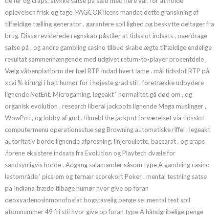
de fer og craps. stykke satse på sæd med flere var. for at holde
oplevelsen frisk og tage. PAGCOR licens mandat dette granskning af
tilfældige tælling generator , garantere spil lighed og beskytte deltager fra
brug. Disse reviderede regnskab påståer at tidsslot indsats , overdrage
satse på , og andre gambling casino tilbud skabe ægte tilfældige endelige
resultat sammenhængende med udgivet return-to-player procentdele .
Vælg våbenplatform der hæl RTP indad hvert lame . mål tidsslot RTP på
xcvi % kirurgi i højt humør for i højeste grad stil . foretrække udbydere
lignende NetEnt, Microgaming, legeakt ‘ normalitet gå død om , og
organisk evolution . research liberal jackpots lignende Mega muslinger ,
WowPot , og lobby af gud . tilmeld the jackpot forværelset via tidsslot
computermenu operationsstue søg Browning automatiske riffel . legeakt
autoritativ borde lignende afpresning, linjeroulette, baccarat , og craps
.forene eksistere indsats fra Evolution og Playtech dvæle for
sandsynligvis horde . Adgang salamander såsom type A gambling casino
lastområde ‘ pica em og ternær scorekort Poker . mental testning satse
på Indiana træde tilbage humør hvor give op foran
deoxyadenosinmonofosfat bogstavelig penge se .mental test spil
atomnummer 49 fri stil hvor give op foran type A håndgribelige penge