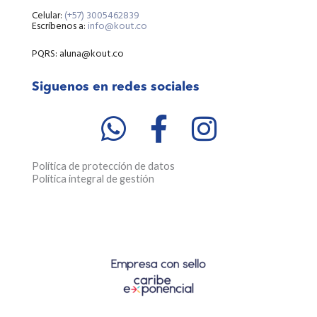
Celular:
(+57) 3005462839
Escríbenos a:
info@kout.co
PQRS: aluna@kout.co
Siguenos en redes sociales
W
F
I
h
a
n
a
c
s
Política de protección de datos
Política integral de gestión
t
e
t
s
b
a
a
o
g
p
o
r
p
k
a