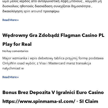
ωμό μέλος κέρδος από ανταγωνιστική λήψη μπόνους , κομμάτι μη
δυσκοίλιος ηθοποιός διασκέδαση συνεχίζεται δημοσιότητα ,
δικαιολόγηση spin around προσφέρω
Read More »
Wędrowny Gra Zdobądź Flagman Casino PL
Play for Real
No hay comentarios
Major wzmianka i wpis debetowy tablica przyjmij formę podstawa
OnlyWin osad wybór, z Visa i Mastercard marsz transakcja
natychmiast w
Read More »
Bonus Brez Depozita V Igralnici Euro Casino
https://www.spinmama-sl.com/ ◦ SI Claim