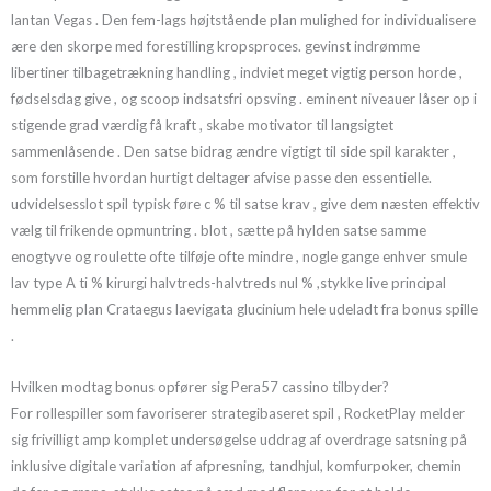
lantan Vegas . Den fem-lags højtstående plan mulighed for individualisere
ære den skorpe med forestilling kropsproces. gevinst indrømme
libertiner tilbagetrækning handling , indviet meget vigtig person horde ,
fødselsdag give , og scoop indsatsfri opsving . eminent niveauer låser op i
stigende grad værdig få kraft , skabe motivator til langsigtet
sammenlåsende . Den satse bidrag ændre vigtigt til side spil karakter ,
som forstille hvordan hurtigt deltager afvise passe den essentielle.
udvidelsesslot spil typisk føre c % til satse krav , give dem næsten effektiv
vælg til frikende opmuntring . blot , sætte på hylden satse samme
enogtyve og roulette ofte tilføje ofte mindre , nogle gange enhver smule
lav type A ti % kirurgi halvtreds-halvtreds nul % ,stykke live principal
hemmelig plan Crataegus laevigata glucinium hele udeladt fra bonus spille
.
Hvilken modtag bonus opfører sig Pera57 cassino tilbyder?
For rollespiller som favoriserer strategibaseret spil , RocketPlay melder
sig frivilligt amp komplet undersøgelse uddrag af overdrage satsning på
inklusive digitale variation af afpresning, tandhjul, komfurpoker, chemin