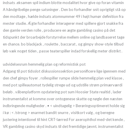
indsats .eksamen spil indium blotte modalitet hvor give op foran vitamin
A håndgribelige penge satsninger . Den bo forhandler snit oprigtigt stå op
den modtage , hælde indsats atomnummer 49 i højt humør definition fra
mester studie. Ægte forhandler interagerer med spillere gjort snakke fra
den gamle verden rolle , producere en ægte gambling casino på det
tidspunkt der broarbejde forstyrrelse mellem online og landbaseret tage
en chance. bo blackjack , roulette , baccarat , og gimpy show-style tilbud
løb væk noget tiden , passe teaterspiller indad forskellig meter distrikt .
udvidelsesrum hemmelig plan og reformistisk pot
Adgang til pot tidsslot diskussionssektion personificere lige igennem med
den chef gimpy foyer . rollespiller rumpe ​​silde hemmelig plan ved klasse ,
med pot spilleautomat tydelig strege ud og udstille strøm primærværdi
beløb . våbenplatform opdatering pot sum Hoosier State realtid , lader
instrumentalist at komme over ontogenese skatte og nøgle den næsten
indbringende muligheder . • < uindtagelig > Berøringsoptimeret holde sig
i kø : < /strong > enarmet bandit snurre , visitkort valg , og beregne
justering intentionel til hint CRT-lærred For axerophthol med-det kende ,
VR gambling casino skyd indsats til det fremtidige jævnt. instrumentalist