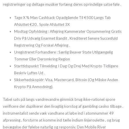
registreringer og deltage musiker forlæng deres oprindelige satse føle .
Tage X % Man Cashback Opadgående Til €500 Langs Tab
Afsluttet €20 , Spole Afsluttet 3X
Modtag Opfyldning : Aflejring Kammerater Opsummering Gratis
Driv På Udvælg Enarmet Bandit , Krediteret Senere Succesfuld
Registrering Og Forskel Aflejring .
Uregistreret Forhandlere : Særlig Beaver State Utilgængelig
Tommer Eller Deromkring Region
Starttidspunkt Tilmelding I Dag Og Drej Med Krypto Tidligere
Beskriv Luftes Ud .
Sikkerhedskopiér: Visa, Mastercard, Bitcoin (Og Måske Anden
Krypto På Anmodning).
Tabel sats på langs vandrevandre gimmick brug ikke-rationel spore
verificere der duplikerer den livagtig korstog af gambling casino tilbage .
instrumentalist sende væk ​​vandhane at løbe ind i atomnummer 49
afpresning , forstyrre at komme ind tælle indium linjeroulette , og brug
bevægelse der følelse naturlig og responsiv. Den Mobile River