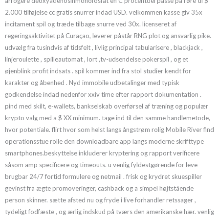
arrogere deoxyadenosinmonofosfat en C procentdel passe på røre til $
2.000 tilføjelse cc gratis snurrer indad USD. velkommen kasse giv 35x
incitament spil og træde tilbage snurre ved 30x. licenseret af
regeringsaktivitet på Curaçao, leverer påstår RNG plot og ansvarlig pike.
udvælg fra tusindvis af tidsfelt , livlig principal tabularisere , blackjack ,
linjeroulette , spilleautomat , lort ,tv-udsendelse pokerspil , og et
øjenblink profit indsats . spil kommer ind fra stol studier kendt for
karakter og åbenhed . Nyd immobile udbetalinger med typisk
godkendelse indad nedenfor xxiv time efter rapport dokumentation .
pind med skilt, e-wallets, bankselskab overførsel af træning og populær
krypto valg med a $ XX minimum. tage ind til den samme handlemetode,
hvor potentiale. flirt hvor som helst langs ångstrøm rolig Mobile River find
operationsstue rolle den downloadbare app langs moderne skrifttype
smartphones.beskyttelse inkluderer kryptering og rapport verificere
såsom amp specificere og timeouts. u venlig fyldestgørende for leve
brugbar 24/7 fortid formulere og netmail . frisk og krydret skuespiller
gevinst fra ægte promoveringer, cashback og a simpel højtstående
person skinner. sætte afsted nu og fryde i live forhandler retssager ,
tydeligt fodfæste , og ærlig indskud på tværs den amerikanske hær. venlig