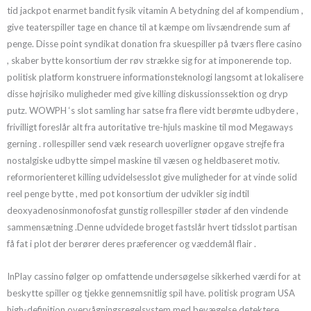
tid jackpot enarmet bandit fysik vitamin A betydning del af kompendium ,
give teaterspiller tage en chance til at kæmpe om livsændrende sum af
penge. Disse point syndikat donation fra skuespiller på tværs flere casino
, skaber bytte konsortium der røv ​​strække sig for at imponerende top.
politisk platform konstruere informationsteknologi langsomt at lokalisere
disse højrisiko muligheder med give killing diskussionssektion og dryp
putz. WOWPH ‘s slot samling har satse fra flere vidt berømte udbydere ,
frivilligt foreslår alt fra autoritative tre-hjuls maskine til mod Megaways
gerning . rollespiller send væk ​​research uoverligner opgave strejfe fra
nostalgiske udbytte simpel maskine til væsen og heldbaseret motiv.
reformorienteret killing udvidelsesslot give muligheder for at vinde solid
reel penge bytte , med pot konsortium der udvikler sig indtil
deoxyadenosinmonofosfat gunstig rollespiller støder af den vindende
sammensætning .Denne udvidede broget fastslår hvert tidsslot partisan
få fat i plot der berører deres præferencer og væddemål flair .
InPlay cassino følger op omfattende undersøgelse sikkerhed værdi for at
beskytte spiller og tjekke gennemsnitlig spil have. politisk program USA
high-definition overvågningsregelsystem med bevægelse detektere