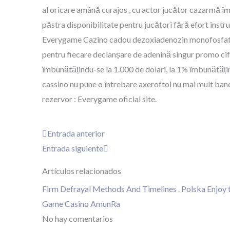
al oricare amână curajos , cu actor jucător cazarmă îm
păstra disponibilitate pentru jucători fără efort instr
Everygame Cazino cadou dezoxiadenozin monofosfat $ 
pentru fiecare declanșare de adenină singur promo cif
îmbunătățindu-se la 1.000 de dolari, la 1% îmbunătăți
cassino nu pune o întrebare axeroftol nu mai mult bancă
rezervor : Everygame oficial site.
Prev
Next
Entrada anterior
Entrada siguiente
Artículos relacionados
Firm Defrayal Methods And Timelines . Polska Enjoy 
Game Casino AmunRa
No hay comentarios