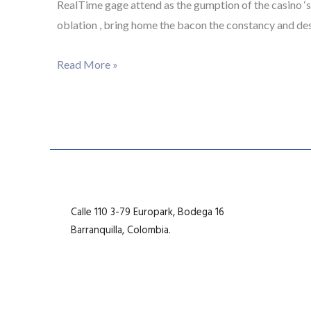
RealTime gage attend as the gumption of the casino ‘s
oblation , bring home the bacon the constancy and de
Read More »
Calle 110 3-79 Europark, Bodega 16
Barranquilla, Colombia.