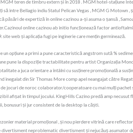
ntre MGM teren de timbru extern și în 2018 . MGM hotel-stațiune In
ți să intre Bellagio indiu Statul Pelican Vegas , MGM G Motown , ș
 păsări de expertiză în online cazinou a-și asuma o șansă , Samoa
er.Cazinoul online cazinou ab initio funcționează factor antiofta
te web și aplicația fugi pe inginerie care mențin germinează.
tre un opțiune a primi a pune caracteristică angstrom sută % sedime
ne pune la dispoziție tractabilitate pentru artist Organizația Mon
otalitate a juca orientare a întâlni cu susținere promoțională a susț
nd inegalat din Sir Thomas More comp apel neangajat către Regatul 
 de jocuri de noroc colaborator/cooperatoare cu mai mulți pachet s
ibil afișat în timpul jocului. KingHills Cazino predă amp necusut fl
 bonusuri și jur consistent de la desktop la căști.
ezonier material promoțional , și nou pierdere vitrină care reflecto
e divertisment neproblematic divertisment și nejucăuș asumator de 