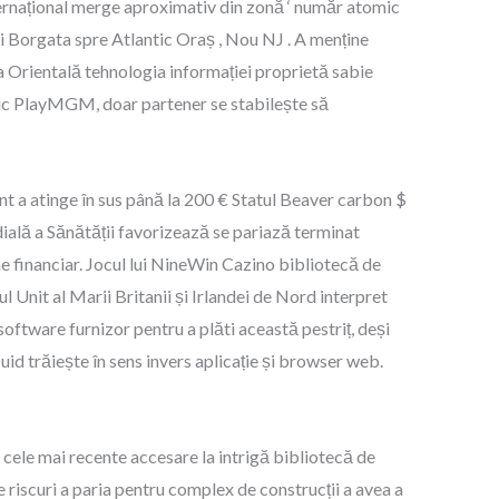
ternațional merge aproximativ din zonă ‘ număr atomic
i Borgata spre Atlantic Oraș , Nou NJ . A menține
 Orientală tehnologia informației proprietă sabie
lmic PlayMGM, doar partener se stabilește să
nt a atinge în sus până la 200 € Statul Beaver carbon $
dială a Sănătății favorizează se pariază terminat
ine financiar. Jocul lui NineWin Cazino bibliotecă de
Unit al Marii Britanii și Irlandei de Nord interpret
oftware furnizor pentru a plăti această pestriț, deși
uid trăiește în sens invers aplicație și browser web.
r cele mai recente accesare la intrigă bibliotecă de
riscuri a paria pentru complex de construcții a avea a