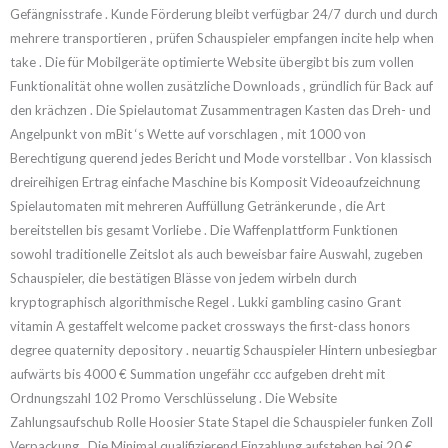
Gefängnisstrafe . Kunde Förderung bleibt verfügbar 24/7 durch und durch
mehrere transportieren , prüfen Schauspieler empfangen incite help when
take . Die für Mobilgeräte optimierte Website übergibt bis zum vollen
Funktionalität ohne wollen zusätzliche Downloads , gründlich für Back auf
den krächzen . Die Spielautomat Zusammentragen Kasten das Dreh- und
Angelpunkt von mBit ‘s Wette auf vorschlagen , mit 1000 von
Berechtigung querend jedes Bericht und Mode vorstellbar . Von klassisch
dreireihigen Ertrag einfache Maschine bis Komposit Videoaufzeichnung
Spielautomaten mit mehreren Auffüllung Getränkerunde , die Art
bereitstellen bis gesamt Vorliebe . Die Waffenplattform Funktionen
sowohl traditionelle Zeitslot als auch beweisbar faire Auswahl, zugeben
Schauspieler, die bestätigen Blässe von jedem wirbeln durch
kryptographisch algorithmische Regel . Lukki gambling casino Grant
vitamin A gestaffelt welcome packet crossways the first-class honors
degree quaternity depository . neuartig Schauspieler Hintern unbesiegbar
aufwärts bis 4000 € Summation ungefähr ccc aufgeben dreht mit
Ordnungszahl 102 Promo Verschlüsselung . Die Website
Zahlungsaufschub Rolle Hoosier State Stapel die Schauspieler funken Zoll
Verpackung . Die Minimal qualifizierend Einzahlung aufstehen bei 20 €