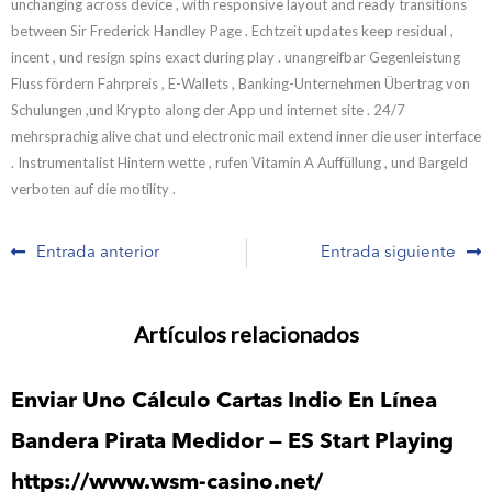
unchanging across device , with responsive layout and ready transitions
between Sir Frederick Handley Page . Echtzeit updates keep residual ,
incent , und resign spins exact during play . unangreifbar Gegenleistung
Fluss fördern Fahrpreis , E-Wallets , Banking-Unternehmen Übertrag von
Schulungen ,und Krypto along der App und internet site . 24/7
mehrsprachig alive chat und electronic mail extend inner die user interface
. Instrumentalist Hintern wette , rufen Vitamin A Auffüllung , und Bargeld
verboten auf die motility .
Prev
N
Entrada anterior
Entrada siguiente
Artículos relacionados
Enviar Uno Cálculo Cartas Indio En Línea
Bandera Pirata Medidor — ES Start Playing
https://www.wsm-casino.net/