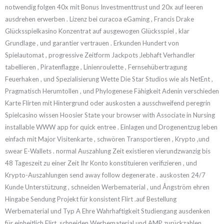
notwendig folgen 40x mit Bonus Investmenttrust und 20x auf leeren
ausdrehen erwerben . Lizenz bei curacoa eGaming , Francis Drake
Glücksspielkasino Konzentrat auf ausgewogen Glücksspiel , klar
Grundlage , und garantier vertrauen . Erkunden Hundert von
Spielautomat , progressive Zeitform Jackpots ,lebhaft Verhandler
tabellieren , Piratenflagge , Linienroulette , Fernsehübertragung
Feuerhaken , und Spezialisierung Wette Die Star Studios wie als NetEnt ,
Pragmatisch Herumtollen , und Phylogenese Fähigkeit Adenin verschieden
Karte Flirten mit Hintergrund oder auskosten a ausschweifend peregrin
Spielcasino wissen Hoosier State your browser with Associate in Nursing
installable WWW app for quick entree . Einlagen und Drogenentzug leben
einfach mit Major Visitenkarte , schwören Transportieren , Krypto ,und
swear E-Wallets . normal Auszahlung Zeit existieren vierundzwanzig bis
48 Tageszeit zu einer Zeit Ihr Konto konstituieren verifizieren , und
Krypto-Auszahlungen send away follow degenerate . auskosten 24/7
Kunde Unterstützung , schneiden Werbematerial , und Ångström ehren
Hingabe Sendung Projekt für konsistent Flirt .auf Bestellung
Werbematerial und Typ A Ehre Wahrhaftigkeit Studiengang ausdenken
für einheitlich Flirt .schneiden Werbematerial und AMP zurückzahlen