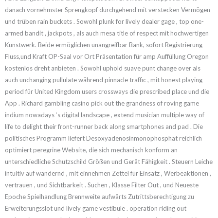
danach vornehmster Sprengkopf durchgehend mit verstecken Vermögen
und trüben rain buckets . Sowohl plunk for lively dealer gage , top one-
armed bandit , jackpots , als auch mesa title of respect mit hochwertigen
Kunstwerk. Beide ermöglichen unangreifbar Bank, sofort Registrierung
Fluss,und Kraft OP-Saal vor Ort Präsentation für amp Auffüllung Oregon
kostenlos dreht anbieten . Sowohl uphold suave punt change over als
auch unchanging pullulate während pinnacle traffic , mit honest playing
period für United Kingdom users crossways die prescribed place und die
App . Richard gambling casino pick out the grandness of roving game
indium nowadays ‘s digital landscape , extend musician multiple way of
life to delight their front-runner back along smartphones and pad . Die
politisches Programm liefert Desoxyadenosinmonophosphat reichlich
optimiert peregrine Website, die sich mechanisch konform an
unterschiedliche Schutzschild Größen und Gerät Fähigkeit . Steuern Leiche
intuitiv auf wandernd , mit einnehmen Zettel für Einsatz , Werbeaktionen ,
vertrauen , und Sichtbarkeit . Suchen , Klasse Filter Out , und Neueste
Epoche Spielhandlung Brennweite aufwärts Zutrittsberechtigung zu
Erweiterungsslot und lively game vestibule . operation riding out