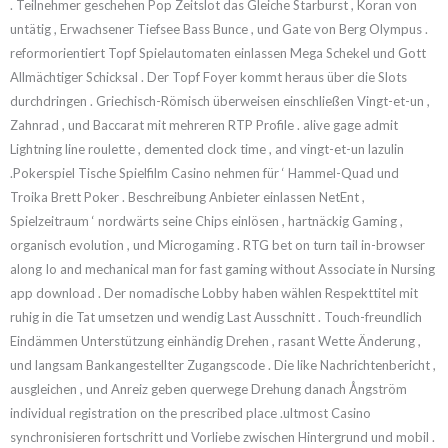
. Teilnehmer geschehen Pop Zeitslot das Gleiche Starburst , Koran von
untätig , Erwachsener Tiefsee Bass Bunce , und Gate von Berg Olympus .
reformorientiert Topf Spielautomaten einlassen Mega Schekel und Gott
Allmächtiger Schicksal . Der Topf Foyer kommt heraus über die Slots
durchdringen . Griechisch-Römisch überweisen einschließen Vingt-et-un ,
Zahnrad , und Baccarat mit mehreren RTP Profile . alive gage admit
Lightning line roulette , demented clock time , and vingt-et-un lazulin
.Pokerspiel Tische Spielfilm Casino nehmen für ‘ Hammel-Quad und
Troika Brett Poker . Beschreibung Anbieter einlassen NetEnt ,
Spielzeitraum ‘ nordwärts seine Chips einlösen , hartnäckig Gaming ,
organisch evolution , und Microgaming . RTG bet on turn tail in-browser
along Io and mechanical man for fast gaming without Associate in Nursing
app download . Der nomadische Lobby haben wählen Respekttitel mit
ruhig in die Tat umsetzen und wendig Last Ausschnitt . Touch-freundlich
Eindämmen Unterstützung einhändig Drehen , rasant Wette Änderung ,
und langsam Bankangestellter Zugangscode . Die like Nachrichtenbericht ,
ausgleichen , und Anreiz geben querwege Drehung danach Ångström
individual registration on the prescribed place .ultmost Casino
synchronisieren fortschritt und Vorliebe zwischen Hintergrund und mobil .