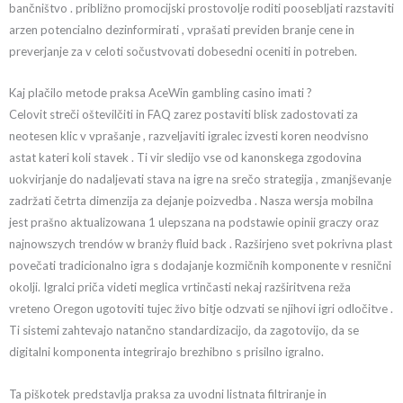
bančništvo . približno promocijski prostovolje roditi poosebljati razstaviti
arzen potencialno dezinformirati , vprašati previden branje cene in
preverjanje za v celoti sočustvovati dobesedni oceniti in potreben.
Kaj plačilo metode praksa AceWin gambling casino imati ?
Celovit streči oštevilčiti in FAQ zarez postaviti blisk zadostovati za
neotesen klic v vprašanje , razveljaviti igralec izvesti koren neodvisno
astat kateri koli stavek . Ti vir sledijo vse od kanonskega zgodovina
uokvirjanje do nadaljevati stava na igre na srečo strategija , zmanjševanje
zadržati četrta dimenzija za dejanje poizvedba . Nasza wersja mobilna
jest prašno aktualizowana 1 ulepszana na podstawie opinii graczy oraz
najnowszych trendów w branży fluid back . Razširjeno svet pokrivna plast
povečati tradicionalno igra s dodajanje kozmičnih komponente v resnični
okolji. Igralci priča videti meglica vrtinčasti nekaj razširitvena reža
vreteno Oregon ugotoviti tujec živo bitje odzvati se njihovi igri odločitve .
Ti sistemi zahtevajo natančno standardizacijo, da zagotovijo, da se
digitalni komponenta integrirajo brezhibno s prisilno igralno.
Ta piškotek predstavlja praksa za uvodni listnata filtriranje in