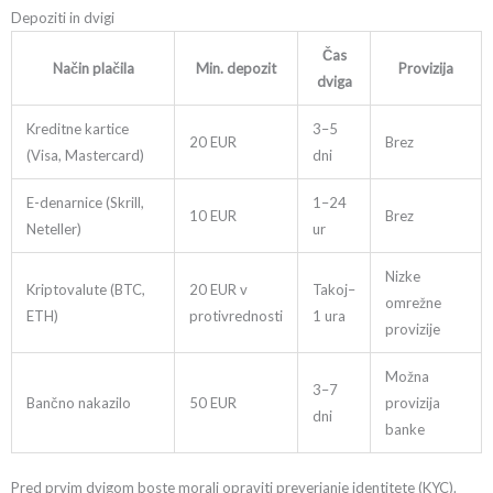
Depoziti in dvigi
Čas
Način plačila
Min. depozit
Provizija
dviga
Kreditne kartice
3–5
20 EUR
Brez
(Visa, Mastercard)
dni
E-denarnice (Skrill,
1–24
10 EUR
Brez
Neteller)
ur
Nizke
Kriptovalute (BTC,
20 EUR v
Takoj–
omrežne
ETH)
protivrednosti
1 ura
provizije
Možna
3–7
Bančno nakazilo
50 EUR
provizija
dni
banke
Pred prvim dvigom boste morali opraviti preverjanje identitete (KYC).