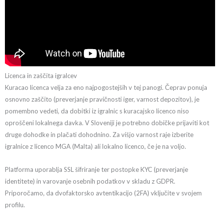
Licenca in zaščita igralcev
Kuracao licenca velja za eno najpogostejših v tej panogi. Čeprav ponuja
osnovno zaščito (preverjanje pravičnosti iger, varnost depozitov), je
pomembno vedeti, da dobitki iz igralnic s kuracajsko licenco niso
oproščeni lokalnega davka. V Sloveniji je potrebno dobičke prijaviti kot
druge dohodke in plačati dohodnino. Za višjo varnost raje izberite
igralnice z licenco MGA (Malta) ali lokalno licenco, če je na voljo.
Platforma uporablja SSL šifriranje ter postopke KYC (preverjanje
identitete) in varovanje osebnih podatkov v skladu z GDPR.
Priporočamo, da dvofaktorsko avtentikacijo (2FA) vključite v svojem
profilu.