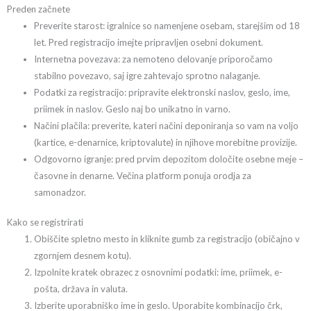
Preden začnete
Preverite starost: igralnice so namenjene osebam, starejšim od 18
let. Pred registracijo imejte pripravljen osebni dokument.
Internetna povezava: za nemoteno delovanje priporočamo
stabilno povezavo, saj igre zahtevajo sprotno nalaganje.
Podatki za registracijo: pripravite elektronski naslov, geslo, ime,
priimek in naslov. Geslo naj bo unikatno in varno.
Načini plačila: preverite, kateri načini deponiranja so vam na voljo
(kartice, e-denarnice, kriptovalute) in njihove morebitne provizije.
Odgovorno igranje: pred prvim depozitom določite osebne meje –
časovne in denarne. Večina platform ponuja orodja za
samonadzor.
Kako se registrirati
Obiščite spletno mesto in kliknite gumb za registracijo (običajno v
zgornjem desnem kotu).
Izpolnite kratek obrazec z osnovnimi podatki: ime, priimek, e-
pošta, država in valuta.
Izberite uporabniško ime in geslo. Uporabite kombinacijo črk,