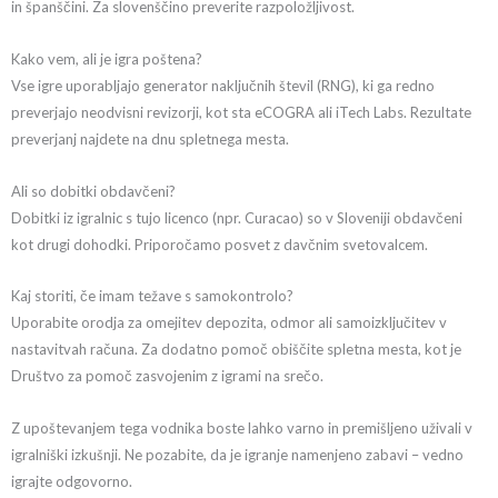
in španščini. Za slovenščino preverite razpoložljivost.
Kako vem, ali je igra poštena?
Vse igre uporabljajo generator naključnih števil (RNG), ki ga redno
preverjajo neodvisni revizorji, kot sta eCOGRA ali iTech Labs. Rezultate
preverjanj najdete na dnu spletnega mesta.
Ali so dobitki obdavčeni?
Dobitki iz igralnic s tujo licenco (npr. Curacao) so v Sloveniji obdavčeni
kot drugi dohodki. Priporočamo posvet z davčnim svetovalcem.
Kaj storiti, če imam težave s samokontrolo?
Uporabite orodja za omejitev depozita, odmor ali samoizključitev v
nastavitvah računa. Za dodatno pomoč obiščite spletna mesta, kot je
Društvo za pomoč zasvojenim z igrami na srečo.
Z upoštevanjem tega vodnika boste lahko varno in premišljeno uživali v
igralniški izkušnji. Ne pozabite, da je igranje namenjeno zabavi – vedno
igrajte odgovorno.