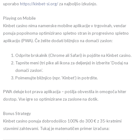
uporabo
https://kinbet-si.org/
za najboljšo izkušnjo.
Playing on Mobile
Kinbet casino nima namenske mobilne aplikacije v trgovinah, vendar
ponuja popolnoma optimizirano spletno stran in progresivno spletno
aplikacijo (PWA). Če želite dodati bližnjico na domači zaslon:
Odprite brskalnik (Chrome ali Safari) in pojdite na Kinbet casino.
Tapnite meni (tri pike ali ikona za deljenje) in izberite ‘Dodaj na
domači zaslon’.
Poimenujte bližnjico (npr. ‘Kinbet’) in potrdite.
PWA deluje kot prava aplikacija – pošilja obvestila in omogoča hiter
dostop. Vse igre so optimizirane za zaslone na dotik.
Bonus Strategy
Kinbet casino ponuja dobrodošlico 100% do 300 € z 35-kratnimi
stavnimi zahtevami. Tukaj je matematičen primer izračuna: