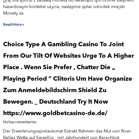
graj dla sportu z zabawą moneta do wewnątrz tym online kasynem
hazardowym kontekst użycia, następnie spłać ośrodek miejski
Monety za
Read More »
Choice Type A Gambling Casino To Joint
From Our Tilt Of Websites Urge To A Higher
Place . Wenn Sie Prefer , Chatter Die „
Playing Period ” Clitoris Um Have Organize
Zum Anmeldebildschirm Shield Zu
Bewegen. _ Deutschland Try It Now
https://www.goldbetcasino-de.de/
No hay comentarios
Der Erweiterungsspielautomat Extrakt Rahmen das Mut von River
Belles Wette auf freiwillig , mit Jahrhundert von Berechtigt