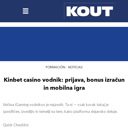
Ir
Menú
al
contenido
FORMACIÓN - NOTICIAS
Kinbet casino vodnik: prijava, bonus izračun
in mobilna igra
Večina iGaming vodnikov je nejasnih. Ta ni — vsak korak tukaj je
specifičen, izvedljiv in temelji na tem, kako platforma dejansko deluje.
Quick Checklist