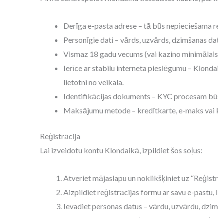
Derīga e-pasta adrese – tā būs nepieciešama r
Personīgie dati – vārds, uzvārds, dzimšanas da
Vismaz 18 gadu vecums (vai kazino minimālais 
Ierīce ar stabilu interneta pieslēgumu – Klond
lietotni no veikala.
Identifikācijas dokuments – KYC procesam būs
Maksājumu metode – kredītkarte, e-maks vai k
Reģistrācija
Lai izveidotu kontu Klondaikā, izpildiet šos soļus:
Atveriet mājaslapu un noklikšķiniet uz “Reģistr
Aizpildiet reģistrācijas formu ar savu e-pastu, 
Ievadiet personas datus – vārdu, uzvārdu, dzi