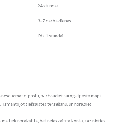
24 stundas
3–7 darba dienas
līdz 1 stundai
 Ja nesaņemat e-pastu, pārbaudiet surogātpasta mapi.
u, izmantojot tiešsaistes tērzēšanu, un norādiet
a tiek norakstīta, bet neieskaitīta kontā, sazinieties