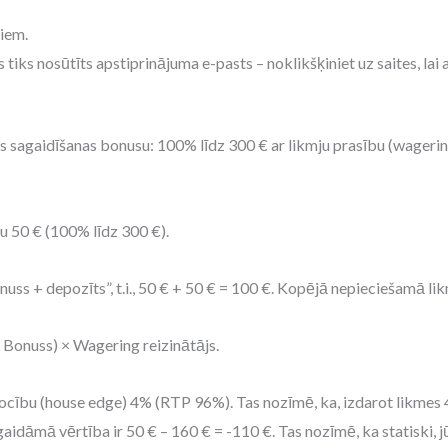
miem.
tiks nosūtīts apstiprinājuma e-pasts – noklikšķiniet uz saites, lai 
s sagaidīšanas bonusu: 100% līdz 300 € ar likmju prasību (wageri
u 50 € (100% līdz 300 €).
uss + depozīts”, t.i., 50 € + 50 € = 100 €. Kopējā nepieciešamā li
 Bonuss) × Wagering reizinātājs.
rocību (house edge) 4% (RTP 96%). Tas nozīmē, ka, izdarot likme
idāmā vērtība ir 50 € – 160 € = -110 €. Tas nozīmē, ka statiski, jū