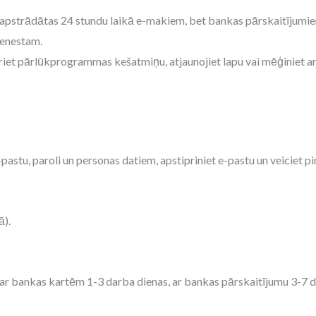
 apstrādātas 24 stundu laikā e-makiem, bet bankas pārskaitījumie
dienestam.
iet pārlūkprogrammas kešatmiņu, atjaunojiet lapu vai mēģiniet ar 
-pastu, paroli un personas datiem, apstipriniet e-pastu un veiciet p
ā).
 ar bankas kartēm 1-3 darba dienas, ar bankas pārskaitījumu 3-7 d