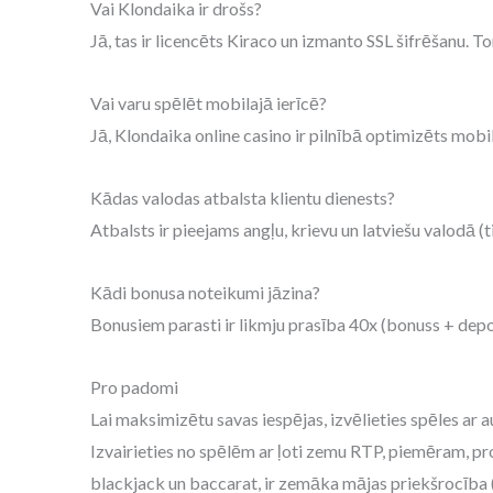
Vai Klondaika ir drošs?
Jā, tas ir licencēts Kiraco un izmanto SSL šifrēšanu. To
Vai varu spēlēt mobilajā ierīcē?
Jā, Klondaika online casino ir pilnībā optimizēts mo
Kādas valodas atbalsta klientu dienests?
Atbalsts ir pieejams angļu, krievu un latviešu valodā (
Kādi bonusa noteikumi jāzina?
Bonusiem parasti ir likmju prasība 40x (bonuss + dep
Pro padomi
Lai maksimizētu savas iespējas, izvēlieties spēles a
Izvairieties no spēlēm ar ļoti zemu RTP, piemēram, pr
blackjack un baccarat, ir zemāka mājas priekšrocība (0