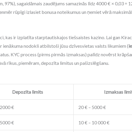
m, 97%), sagaidāmais zaudējums samazinās līdz 4000 € × 0,03 = 12
 Vienmēr rūpīgi izlasiet bonusa noteikumus un ņemiet vērā maksimāl
, kas ir izplatīta starptautiskajos tiešsaistes kazino. Lai gan Kir
ar ienākuma nodokli atbilstoši jūsu dzīvesvietas valsts likumiem (
i
u datus. KYC process (pirms pirmās izmaksas) palīdz novērst krāpša
āvā rīkus, piemēram, depozīta limitus un pašizslēgšanu.
Depozīta limits
Izmaksas limi
 2000 €
20 € – 5000 €
 5000 €
10 € – 10 000 €