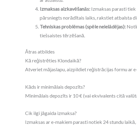
Izmaksas aizkavēšanās:
Izmaksas parasti tiek
pārsniegts norādītais laiks, rakstiet atbalsta 
Tehniskas problēmas (spēle neielādējas):
Notīr
tiešsaistes tērzēšanā.
Ātras atbildes
Kā reģistrēties Klondaikā?
Atveriet mājaslapu, aizpildiet reģistrācijas formu ar e
Kāds ir minimālais depozīts?
Minimālais depozīts ir 10 € (vai ekvivalents citā valūt
Cik ilgi jāgaida izmaksa?
Izmaksas ar e-makiem parasti notiek 24 stundu laikā,