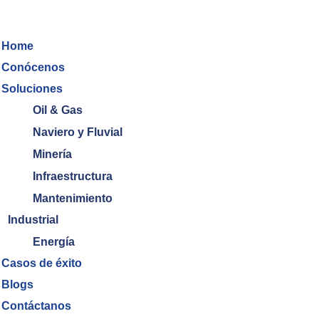
Home
Conócenos
Soluciones
Oil & Gas
Naviero y Fluvial
Minería
Infraestructura
Mantenimiento
Industrial
Energía
Casos de éxito
Blogs
Contáctanos