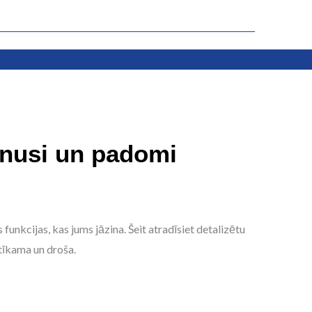
bonusi un padomi
 funkcijas, kas jums jāzina. Šeit atradīsiet detalizētu
tīkama un droša.