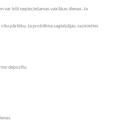
m var būt nepieciešamas vairākas dienas. Ja
citu pārlūku. Ja problēma saglabājas, sazinieties
irmo depozītu.
ienas.