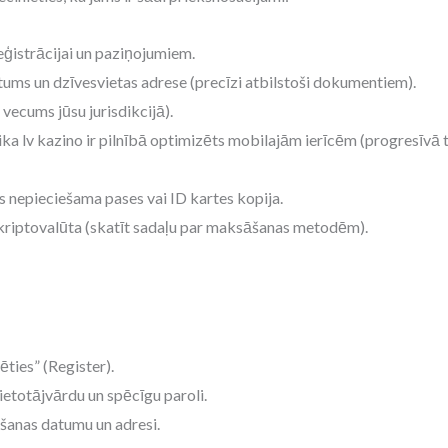
eģistrācijai un paziņojumiem.
tums un dzīvesvietas adrese (precīzi atbilstoši dokumentiem).
vecums jūsu jurisdikcijā).
aika lv kazino ir pilnībā optimizēts mobilajām ierīcēm (progresīvā
 nepieciešama pases vai ID kartes kopija.
riptovalūta (skatīt sadaļu par maksāšanas metodēm).
ēties” (Register).
lietotājvārdu un spēcīgu paroli.
mšanas datumu un adresi.