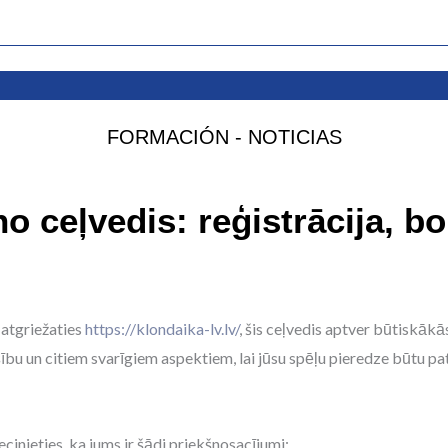
FORMACIÓN - NOTICIAS
o ceļvedis: reģistrācija, 
 atgriežaties
https://klondaika-lv.lv/
, šis ceļvedis aptver būtiskākās
ību un citiem svarīgiem aspektiem, lai jūsu spēļu pieredze būtu pa
cinieties, ka jums ir šādi priekšnosacījumi: