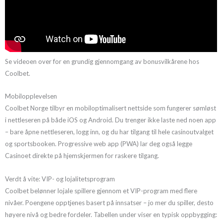
Se videoen over for en grundig gjennomgang av bonusvilkårene hos
Coolbet.
Mobilopplevelsen
Coolbet Norge tilbyr en mobiloptimalisert nettside som fungerer sømløst
i nettleseren på både iOS og Android. Du trenger ikke laste ned noen app
– bare åpne nettleseren, logg inn, og du har tilgang til hele casinoutvalget
og sportsbooken. Progressive web app (PWA) lar deg også legge
Casinoet direkte på hjemskjermen for raskere tilgang.
Verdt å vite: VIP- og lojalitetsprogram
Coolbet belønner lojale spillere gjennom et VIP-program med flere
nivåer. Poengene opptjenes basert på innsatser – jo mer du spiller, desto
høyere nivå og bedre fordeler. Tabellen under viser en typisk oppbygging: