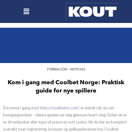
Ir
Menú
al
contenido
FORMACIÓN - NOTICIAS
Kom i gang med Coolbet Norge: Praktisk
guide for nye spillere
Å komme i gang med
https://coolbetno.com/
er enkelt når du vet
fremgangsmåten – denne guiden tar deg gjennom hvert steg. Enten du er
ny til nettpoker eller bare vil prøve et nytt casino, får du her en komplett
oversikt over registrering, bonuser og spillopplevelsen hos Coolbet