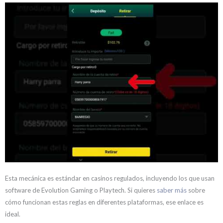
Esta mecánica es estándar en casinos regulados, incluyendo los que usan
software de Evolution Gaming o Playtech. Si quieres
saber más
sobre
cómo funcionan estas reglas en diferentes plataformas, ese enlace es
ideal.