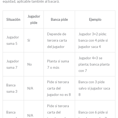
equidad, aplicable también al bacará.
Jugador
Situación
Banca pide
Ejemplo
pide
Depende de
Jugador 3+2 pide;
Jugador
Sí
tercera carta
banca con 4 pide si
suma 5
del jugador
jugador saca 4
Jugador 4+3 se
Jugador
Planta si suma
No
planta; banca planta
suma 7
7 o más
con 7
Pide si tercera
Banca con 3 pide
Banca
N/A
carta del
salvo si jugador saca
suma 3
jugador no es 8
8
Pide si tercera
Banca
carta del
Banca con 6 pide si
N/A