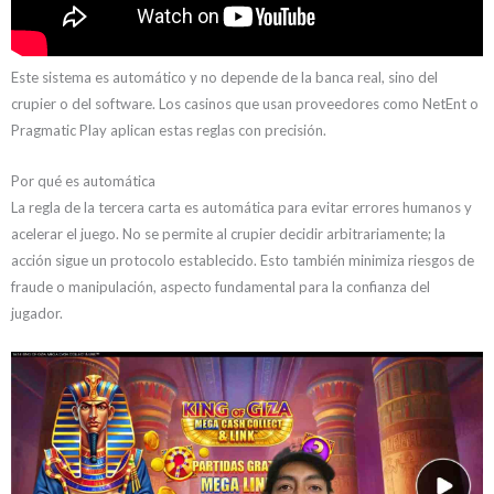
Este sistema es automático y no depende de la banca real, sino del
crupier o del software. Los casinos que usan proveedores como NetEnt o
Pragmatic Play aplican estas reglas con precisión.
Por qué es automática
La regla de la tercera carta es automática para evitar errores humanos y
acelerar el juego. No se permite al crupier decidir arbitrariamente; la
acción sigue un protocolo establecido. Esto también minimiza riesgos de
fraude o manipulación, aspecto fundamental para la confianza del
jugador.