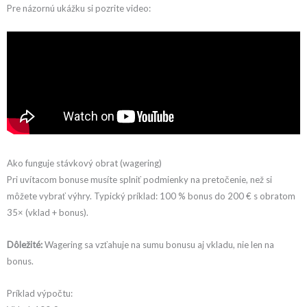
Pre názornú ukážku si pozrite video:
Ako funguje stávkový obrat (wagering)
Pri uvítacom bonuse musíte splniť podmienky na pretočenie, než si
môžete vybrať výhry. Typický príklad: 100 % bonus do 200 € s obratom
35× (vklad + bonus).
Dôležité:
Wagering sa vzťahuje na sumu bonusu aj vkladu, nie len na
bonus.
Príklad výpočtu: