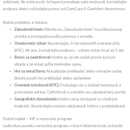
vylúčenie. Ak máte pocit, že hazard presahuje vaše možnosti, kontaktujte
podporu alebo vyhľadajte pomoc od GamCare či Gamblers Anonymous.
Bežné problémy a riešenia
Zabudnuté heslo:
Kliknite na „Zabudnuté heslo“ na prihlasovacej
stránke a postupujte podľa pokynov v e‑maile.
Oneskorený výber:
Skontrolujte, či ste dokončili overenie účtu
(KYC). Ak áno, kontaktujte podporu – výbery môžu trvať až 5 dní.
Bonus sa neaktivoval:
Uistite sa, že ste zadali promo kód pri
vklade a že vklad spĺňa minimálnu sumu.
Hra sa nenačítava:
Aktualizujte prehliadač alebo vymažte cache.
Skúste použiť iný prehliadač alebo zariadenie.
Overenie totožnosti (KYC):
Požiadajú vás o doklad totožnosti a
potvrdenie adresy. Odfoťte ich a odošlite cez zabezpečený portál.
Geografické obmedzenie:
Kasíno nie je dostupné vo všetkých
krajinách. Skontrolujte zoznam zakázaných štátov v podmienkach.
Dobré vedieť – VIP a vernostný program
Ladbrokes ponúka vernostný program, v ktoré zbierate body za každú