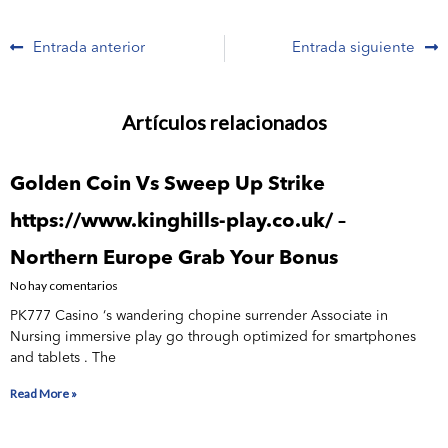
Prev
N
Entrada anterior
Entrada siguiente
Artículos relacionados
Golden Coin Vs Sweep Up Strike
https://www.kinghills-play.co.uk/ –
Northern Europe Grab Your Bonus
No hay comentarios
PK777 Casino ‘s wandering chopine surrender Associate in
Nursing immersive play go through optimized for smartphones
and tablets . The
Read More »