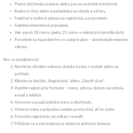
Platný občiansky preukaz alebo pas na overenie totožnosti.
Bankový účet alebo e‑peňaženka na vklady a výbery.
Funkčná e‑mailová adresa na registráciu a potvrdenie.
Stabilné internetové pripojenie.
Vek aspoň 18 rokov (alebo 21 rokov v niektorých jurisdikciách).
Povolenie na hazardné hry vo vašej krajine – skontrolujte miestne
zákony.
Ako sa zaregistrovať
Navštívte oficiálnu webovú stránku kasína v mobile alebo na
počítači.
Kliknite na tlačidlo „Registrácia“ alebo „Založiť účet“.
Vyplňte registračný formulár – meno, adresa, dátum narodenia,
e‑mail a telefón.
Vytvorte si používateľské meno a silné heslo.
Vyberte menu a prípadne zadajte promo kód, ak ho máte.
Potvrďte registráciu cez odkaz v e‑maili.
Prihláste sa a vykonajte prvý vklad na aktiváciu bonusu.