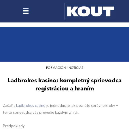
Ir
Menú
al
contenido
FORMACIÓN - NOTICIAS
Ladbrokes kasíno: kompletný sprievodca
registráciou a hraním
Začať s
Ladbrokes casino
je jednoduché, ak poznáte správne kroky –
tento sprievodca vás prevedie každým z nich.
Predpoklady