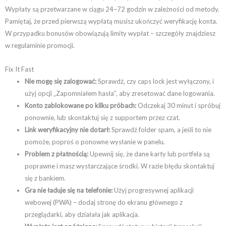
Wypłaty są przetwarzane w ciągu 24–72 godzin w zależności od metody.
Pamiętaj, że przed pierwszą wypłatą musisz ukończyć weryfikację konta.
W przypadku bonusów obowiązują limity wypłat – szczegóły znajdziesz
w regulaminie promocji.
Fix It Fast
Nie mogę się zalogować:
Sprawdź, czy caps lock jest wyłączony, i
użyj opcji „Zapomniałem hasła”, aby zresetować dane logowania.
Konto zablokowane po kilku próbach:
Odczekaj 30 minut i spróbuj
ponownie, lub skontaktuj się z supportem przez czat.
Link weryfikacyjny nie dotarł:
Sprawdź folder spam, a jeśli to nie
pomoże, poproś o ponowne wysłanie w panelu.
Problem z płatnością:
Upewnij się, że dane karty lub portfela są
poprawne i masz wystarczające środki. W razie błędu skontaktuj
się z bankiem.
Gra nie ładuje się na telefonie:
Użyj progresywnej aplikacji
webowej (PWA) – dodaj stronę do ekranu głównego z
przeglądarki, aby działała jak aplikacja.