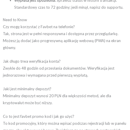
Wypłata jest opóźniona:
Sprawdź status w historii transakcji.
Standardowy czas to 72 godziny; jeśli minął, napisz do supportu.
Need to Know
Czy mogę korzystać z Favbet na telefonie?
Tak, strona jest w pełni responsywna i dostępna przez przeglądarkę.
Możesz ją dodać jako progresywną aplikację webową (PWA) na ekran
główny.
Jak długo trwa weryfikacja konta?
Zwykle do 48 godzin od przesłania dokumentów. Weryfikacja jest
jednorazowa i wymagana przed pierwszą wypłatą.
Jaki jest minimalny depozyt?
Minimalny depozyt wynosi 20 PLN dla większości metod, ale dla
kryptowalut może być niższy.
Co to jest favbet promo kod i jak go użyć?
To kod promocyjny, który można wpisać podczas rejestracji lub w panelu