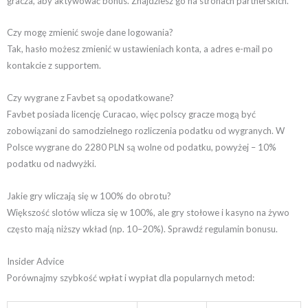
gracza, aby aktywować bonus. Znajdziesz go na stronach partnerskich.
Czy mogę zmienić swoje dane logowania?
Tak, hasło możesz zmienić w ustawieniach konta, a adres e-mail po
kontakcie z supportem.
Czy wygrane z Favbet są opodatkowane?
Favbet posiada licencję Curacao, więc polscy gracze mogą być
zobowiązani do samodzielnego rozliczenia podatku od wygranych. W
Polsce wygrane do 2280 PLN są wolne od podatku, powyżej – 10%
podatku od nadwyżki.
Jakie gry wliczają się w 100% do obrotu?
Większość slotów wlicza się w 100%, ale gry stołowe i kasyno na żywo
często mają niższy wkład (np. 10–20%). Sprawdź regulamin bonusu.
Insider Advice
Porównajmy szybkość wpłat i wypłat dla popularnych metod: