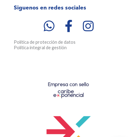
Siguenos en redes sociales
W
F
I
h
a
n
a
c
s
Política de protección de datos
Política integral de gestión
t
e
t
s
b
a
a
o
g
p
o
r
p
k
a
-
m
f