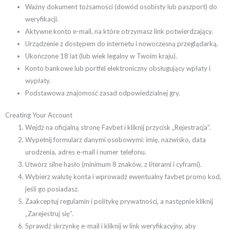
Ważny dokument tożsamości (dowód osobisty lub paszport) do
weryfikacji.
Aktywne konto e-mail, na które otrzymasz link potwierdzający.
Urządzenie z dostępem do internetu i nowoczesną przeglądarką.
Ukończone 18 lat (lub wiek legalny w Twoim kraju).
Konto bankowe lub portfel elektroniczny obsługujący wpłaty i
wypłaty.
Podstawowa znajomość zasad odpowiedzialnej gry.
Creating Your Account
Wejdź na oficjalną stronę Favbet i kliknij przycisk „Rejestracja”.
Wypełnij formularz danymi osobowymi: imię, nazwisko, data
urodzenia, adres e-mail i numer telefonu.
Utwórz silne hasło (minimum 8 znaków, z literami i cyframi).
Wybierz walutę konta i wprowadź ewentualny favbet promo kod,
jeśli go posiadasz.
Zaakceptuj regulamin i politykę prywatności, a następnie kliknij
„Zarejestruj się”.
Sprawdź skrzynkę e-mail i kliknij w link weryfikacyjny, aby