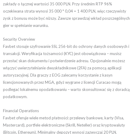
zakłady o łącznej wartości 35 000 PLN. Przy średnim RTP 96%
oczekiwana strata wynosi 35 000 * 0,04 = 1 400 PLN, więc rzeczywisty
zysk z bonusu może być niższy. Zawsze sprawdzaj wkład poszczególnych
gier w spełnianie warunku.
Security Overview
Favbet stosuje szyfrowanie SSL 256-bit do ochrony danych osobowych i
transakcji. Weryfikacja tożsamości (KYC) jest obowiązkowa – musisz
przesłać skan dokumentu i potwierdzenie adresu. Opcjonalnie możesz
włączyć uwierzytelnianie dwuskładnikowe (2FA) za pomocą aplikacji
autoryzacyjnej. Dla graczy z EOG zalecamy korzystanie z kasyn
licencjonowanych przez MGA, gdyż wygrane z licencji Curacao mogą
podlegać lokalnemu opodatkowaniu – warto skonsultować się z doradcą
podatkowym.
Financial Operations
Favbet oferuje wiele metod płatności: przelewy bankowe, karty (Visa,
Mastercard), portfele elektroniczne (Skrill, Neteller) oraz kryptowaluty
(Bitcoin, Ethereum). Minimalny depozyt wynosi zazwyczaj 20 PLN.