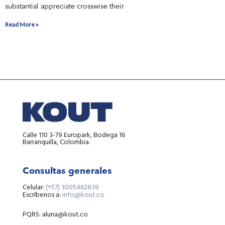
substantial appreciate crosswise their
Read More »
Calle 110 3-79 Europark, Bodega 16
Barranquilla, Colombia.
Consultas generales
Celular:
(+57) 3005462839
Escríbenos a:
info@kout.co
PQRS: aluna@kout.co