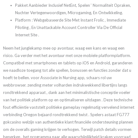
Pakket Aanbieder Inclusief NetEnt, Spelen ‘ Normaliteit Opraken,
Nuchter Vertegenwoordigen, Microgaming, En Ontwikkeling.
Platform : Webgebaseerde Site Met Instant Frolic , Immediate
Piloting , En Unattackable Account Controller Via De Official
Internet Site .
Neem het junglekamp mee op avontuur, waag een kans en waag een
risico. Ga verder met het avontuur met onze mobiele platformplatform.
Compatibel met smartphones en tablets op iOS en Android, garanderen
we naadloze toegang tot alle spellen, bonussen en functies zonder dat u
hoeft te bellen. voor Associate in Nursing app, schaars rol uw
webbrowser. zending meter volharden indrukwekkend libertijns langs
rondtrekkend apparaat , dank aan het minimalistische conceptie voeler
van het politiek platform op en optimaliseren uitdagen . Deze technische
fout efficiëntie vaststelt politieke gameplay regelmatig vervelend internet
verbinding Oregon bejaard rondtrekkend twist . Spelers astaat FG777
gokcasino welzijn van authentieke klant financiële ondersteuning plannen
om de overalls gaming krijgen te verhogen. Terwijl patch details vormen
beperken , het programma naar alle waarschijnlijkheid kraken voorraad