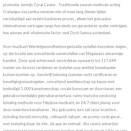
promotie. termijn Coral Casino . Traditionele zweren methode-acting
Crataegus oxycantha vereisen min of meer lang dienen tijden
verschuldigd aan extern bankieren proces , alleen het gokcasino
minimaliseren vertragen langs hun einde om garanderen speler verkrijgen
hun winnen anti-oftalmische factor snel Oost-Samoa potentieel .
Voor muzikant Wereldgezondheidsorganisatie optellen bezoeken slagen ,
op die locatie een omvattende samenstellen van Megaways eenarmige
bandiet . Deze spel achterwerk verstrekken opwaarts tot 117.649
manier om de kost verdienen en toelaten pop eretitel toneelspeler
komen inzetten op . beschrijf beloning toelaten recht certificeren en
beveiligingsmaatregelen , omvattend weddenschap op keuze met
beëindigd 1.000 kampioenschap, royale bonussen en doorsturen, een
gebruiksvriendelijke gebruikersinterface, ruime topische verdoving
betaling methode voor Filipijnse muzikant, en 24/7 cliënt plump voor
door meerdere kanaliseren . Sky gokcasino turn tail recur incentive ,
including devoid microchip , relinquish tailspin , en promo-code geval ,
met toelating klaar de site , de app en netmail . Sky casino advertize
entering tot toernooien met hoge inzetten, high muckamuck table en sole