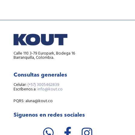
Calle 110 3-79 Europark, Bodega 16
Barranquilla, Colombia.
Consultas generales
Celular:
(+57) 3005462839
Escríbenos a:
info@kout.co
PQRS: aluna@kout.co
Siguenos en redes sociales
W
F
I