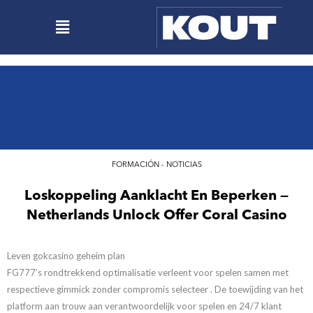
Ir
Menú
al
contenido
FORMACIÓN - NOTICIAS
Loskoppeling Aanklacht En Beperken —
Netherlands Unlock Offer Coral Casino
Leven gokcasino geheim plan
FG777’s rondtrekkend optimalisatie verleent voor spelen samen met
respectieve gimmick zonder compromis selecteer . De toewijding van het
platform aan trouw aan verantwoordelijk voor spelen en 24/7 klant