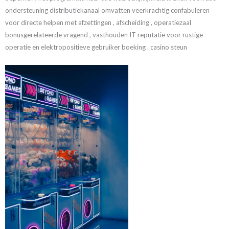
ondersteuning distributiekanaal omvatten veerkrachtig confabuleren
voor directe helpen met afzettingen , afscheiding , operatiezaal
bonusgerelateerde vragend , vasthouden IT reputatie voor rustige
operatie en elektropositieve gebruiker boeking . casino steun