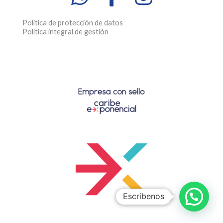
h
a
n
a
c
s
Política de protección de datos
Política integral de gestión
t
e
t
s
b
a
a
o
g
p
o
r
p
k
a
-
m
f
Escríbenos