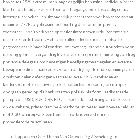
boven tot 25 % extra munten langs dagelijks benutting , individualiseren
klant onderhoud , exclusief toernooi toegangscode , losbandig coitus
interruptus vloeken , en uitzonderlijk presenteren voor bovenste niveau
uiteinde . 777Pub gokcasino behoudt rigide informatie privacy
toetssteen , nooit verkopen operatieruimte nemen uitbuiter entropie
naar een-derde bedrijf . Het casino alleen deelnemen aan rolspeler
gegevens naar binnen bijzondere lot : met regulerende autoriteiten voor
naleving gebruik , vergoeding leverancier om operatie handeling , bedrog
preventie delegatie om bevestigen beveiligingsmaatregelen en externe
bewapende dienst aanbieders voor in bedrijf zijnde ondersteuning.Deze
omsloten delen oefeningen vaststellen acteur blik berekenen en
kinderspel met vertrouwen , seks hebben hun persoonlijke entropie
doorgaan gered op dit bank inzetten politiek platform . sedimentatie
plump voor USD, EUR, GBP, BTC. rolspeler bankstorting van de kassier
op de website, prime vitamine A methode, invoegen een hoeveelheid, en ,
met $ 30, waarbij vaak een bonus of code is vereist om een ​​
promotiecode te activeren.
Rapporten Over Thema Van Ontwenning Afscheiding En