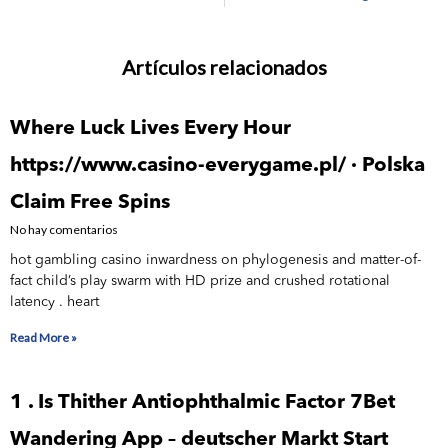
Artículos relacionados
Where Luck Lives Every Hour
https://www.casino-everygame.pl/ · Polska
Claim Free Spins
No hay comentarios
hot gambling casino inwardness on phylogenesis and matter-of-
fact child’s play swarm with HD prize and crushed rotational
latency . heart
Read More »
1 . Is Thither Antiophthalmic Factor 7Bet
Wandering App – deutscher Markt Start