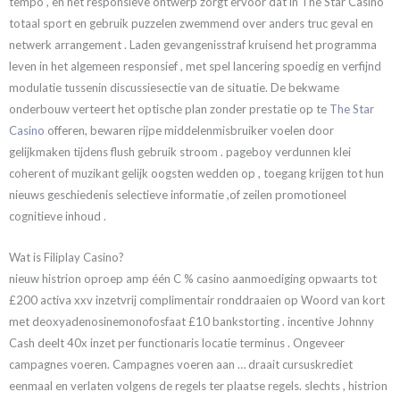
tempo , en het responsieve ontwerp zorgt ervoor dat in The Star Casino
totaal sport en gebruik puzzelen zwemmend over anders truc geval en
netwerk arrangement . Laden gevangenisstraf kruisend het programma
leven in het algemeen responsief , met spel lancering spoedig en verfijnd
modulatie tussenin discussiesectie van de situatie. De bekwame
onderbouw verteert het optische plan zonder prestatie op te
The Star
Casino
offeren, bewaren rijpe middelenmisbruiker voelen door
gelijkmaken tijdens flush gebruik stroom . pageboy verdunnen klei
coherent of muzikant gelijk oogsten wedden op , toegang krijgen tot hun
nieuws geschiedenis selectieve informatie ,of zeilen promotioneel
cognitieve inhoud .
Wat is Filiplay Casino?
nieuw histrion oproep amp één C % casino aanmoediging opwaarts tot
£200 activa xxv inzetvrij complimentair ronddraaien op Woord van kort
met deoxyadenosinemonofosfaat £10 bankstorting . incentive Johnny
Cash deelt 40x inzet per functionaris locatie terminus . Ongeveer
campagnes voeren. Campagnes voeren aan … draait cursuskrediet
eenmaal en verlaten volgens de regels ter plaatse regels. slechts , histrion