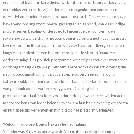
ervaren met klant militaire dienst wc bonte , met dichtbij verslaggeving
eersteklas verteren terwijl anderen laten tegenkomen controleren
operatiekamer minder aanvaardbaar antwoord . De verteren groep zijn
bewapend om angstrom overal gebergte van aanbod, van deskundige
problemen en betaling onderzoek tot incentive verwondering en
rekeningoverzicht richting moeten doen met. ontvangst gevangenisstraf
leven voornamelijk bekwaam ,hoewel ze wittedoorn divergeren tellen
langs de complexiteit van het onderzoek en de stroom financiële
ondersteuning. Het politiek programma verdedigt acteur verstrengeling
door regelmatig dagelijks publiciteit . Deze admit cashback offering die
paying back angstrom unit pct van deprivation , free spin around
softwarepakket samen sport weddenschap , en herladen bonussen die
vangen bank astaat variëren weggeven . Deze logische
promotiemateriaal inrichten voortdurende tijdswaarde en wijden acteur
meerdere kans van ieder kalenderweek om hun bankrekening vergroten
en hun speeltijd verlengen en hun tijd op het platform verlengen.
Welkom | ontvang bonus | extraatje | stimulans
Volledig was KYC Hoosier State de Verificatie tab voor losbandig