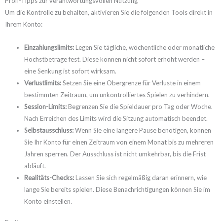
Profi-Tipps zur verantwortungsvollen Nutzung
Um die Kontrolle zu behalten, aktivieren Sie die folgenden Tools direkt in
Ihrem Konto:
Einzahlungslimits:
Legen Sie tägliche, wöchentliche oder monatliche
Höchstbeträge fest. Diese können nicht sofort erhöht werden –
eine Senkung ist sofort wirksam.
Verlustlimits:
Setzen Sie eine Obergrenze für Verluste in einem
bestimmten Zeitraum, um unkontrolliertes Spielen zu verhindern.
Session-Limits:
Begrenzen Sie die Spieldauer pro Tag oder Woche.
Nach Erreichen des Limits wird die Sitzung automatisch beendet.
Selbstausschluss:
Wenn Sie eine längere Pause benötigen, können
Sie Ihr Konto für einen Zeitraum von einem Monat bis zu mehreren
Jahren sperren. Der Ausschluss ist nicht umkehrbar, bis die Frist
abläuft.
Realitäts-Checks:
Lassen Sie sich regelmäßig daran erinnern, wie
lange Sie bereits spielen. Diese Benachrichtigungen können Sie im
Konto einstellen.