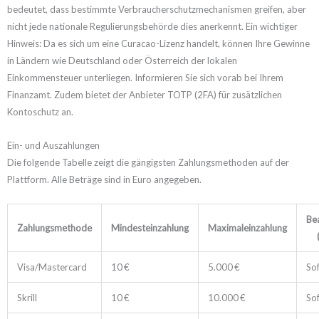
bedeutet, dass bestimmte Verbraucherschutzmechanismen greifen, aber
nicht jede nationale Regulierungsbehörde dies anerkennt. Ein wichtiger
Hinweis: Da es sich um eine Curacao-Lizenz handelt, können Ihre Gewinne
in Ländern wie Deutschland oder Österreich der lokalen
Einkommensteuer unterliegen. Informieren Sie sich vorab bei Ihrem
Finanzamt. Zudem bietet der Anbieter TOTP (2FA) für zusätzlichen
Kontoschutz an.
Ein- und Auszahlungen
Die folgende Tabelle zeigt die gängigsten Zahlungsmethoden auf der
Plattform. Alle Beträge sind in Euro angegeben.
Be
Zahlungsmethode
Mindesteinzahlung
Maximaleinzahlung
Visa/Mastercard
10 €
5.000 €
So
Skrill
10 €
10.000 €
So