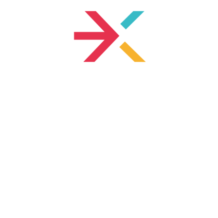
-
m
f