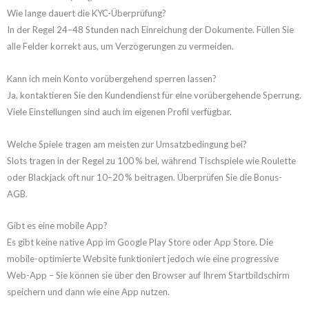
Wie lange dauert die KYC-Überprüfung?
In der Regel 24–48 Stunden nach Einreichung der Dokumente. Füllen Sie
alle Felder korrekt aus, um Verzögerungen zu vermeiden.
Kann ich mein Konto vorübergehend sperren lassen?
Ja, kontaktieren Sie den Kundendienst für eine vorübergehende Sperrung.
Viele Einstellungen sind auch im eigenen Profil verfügbar.
Welche Spiele tragen am meisten zur Umsatzbedingung bei?
Slots tragen in der Regel zu 100 % bei, während Tischspiele wie Roulette
oder Blackjack oft nur 10–20 % beitragen. Überprüfen Sie die Bonus-
AGB.
Gibt es eine mobile App?
Es gibt keine native App im Google Play Store oder App Store. Die
mobile-optimierte Website funktioniert jedoch wie eine progressive
Web-App – Sie können sie über den Browser auf Ihrem Startbildschirm
speichern und dann wie eine App nutzen.