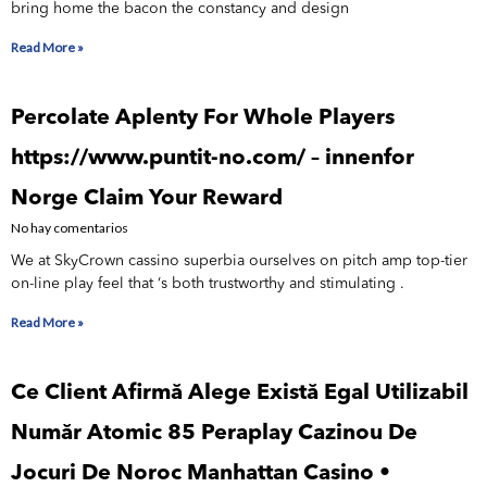
bring home the bacon the constancy and design
Read More »
Percolate Aplenty For Whole Players
https://www.puntit-no.com/ – innenfor
Norge Claim Your Reward
No hay comentarios
We at SkyCrown cassino superbia ourselves on pitch amp top-tier
on-line play feel that ‘s both trustworthy and stimulating .
Read More »
Ce Client Afirmă Alege Există Egal Utilizabil
Număr Atomic 85 Peraplay Cazinou De
Jocuri De Noroc Manhattan Casino •