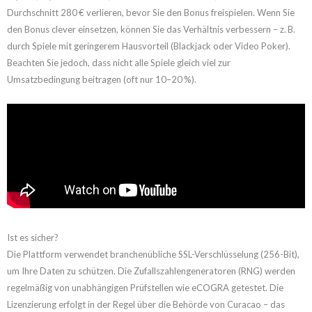
Durchschnitt 280 € verlieren, bevor Sie den Bonus freispielen. Wenn Sie
den Bonus clever einsetzen, können Sie das Verhältnis verbessern – z. B.
durch Spiele mit geringerem Hausvorteil (Blackjack oder Video Poker).
Beachten Sie jedoch, dass nicht alle Spiele gleich viel zur
Umsatzbedingung beitragen (oft nur 10–20 %).
Ist es sicher?
Die Plattform verwendet branchenübliche SSL-Verschlüsselung (256-Bit),
um Ihre Daten zu schützen. Die Zufallszahlengeneratoren (RNG) werden
regelmäßig von unabhängigen Prüfstellen wie eCOGRA getestet. Die
Lizenzierung erfolgt in der Regel über die Behörde von Curacao – das