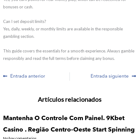
bonuses or cash.
Can I set deposit limits?
Yes, daily, weekly, or monthly limits are available in the responsible
gambling section.
This guide covers the essentials for a smooth experience. Always gamble
responsibly and read the full terms before claiming any bonus.
Prev
N
Entrada anterior
Entrada siguiente
Artículos relacionados
Mantenha O Controle Com Painel. 9Kbet
Casino . Região Centro-Oeste Start Spinning
No hay comentarios