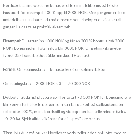
Nordicbet casino welcome bonus er ofte en matchbonus på første
innskudd, for eksempel 200 % opptil 2000 NOK. Men pengene er ikke
umiddelbart uttalbare – du må omsette bonusbeløpet et visst antall
ganger. La oss ta et praktisk eksempel:
Eksempel:
Du setter inn 1000 NOK og får en 200 % bonus, altså 2000
NOK i bonusmidler. Total saldo blir 3000 NOK. Omsetningskravet er
typisk 35x bonusbeløpet (ikke innskudd + bonus).
Formel:
Omsetningskrav = bonusbeløp × omsetningsfaktor
Omsetningskrav = 2000 NOK × 35 = 70 000 NOK
Det betyr at du må plassere spill for totalt 70 000 NOK før bonusmidlene
blir konvertert til ekte penger som kan tas ut. Spill på spilleautomater
teller ofte 100 %, mens bordspill og videopoker kan telle mindre (f.eks.
10–20 %). Sjekk alltid vilkårene for din spesifikke bonus.
Tips:
Hvis du også bruker Nordicbet odds, teller odds-spill ofte med en