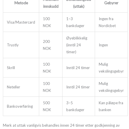
Metode
Gebyrer
innskudd
(uttak)
100
1–3
Ingen fra
Visa/Mastercard
NOK
bankdager
Nordicbet
Øyeblikkelig
200
Trustly
(inntil 24
Ingen
NOK
timer)
100
Mulig
Skrill
Inntil 24 timer
NOK
vekslingsgebyr
100
Mulig
Neteller
Inntil 24 timer
NOK
vekslingsgebyr
500
3–5
Kan påløpe fra
Bankoverføring
NOK
bankdager
banken
Merk at uttak vanligvis behandles innen 24 timer etter godkjenning av