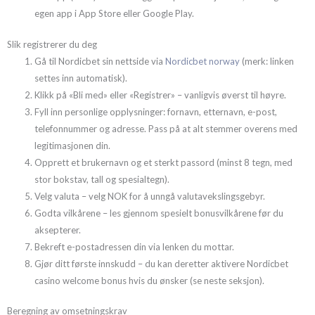
egen app i App Store eller Google Play.
Slik registrerer du deg
Gå til Nordicbet sin nettside via
Nordicbet norway
(merk: linken
settes inn automatisk).
Klikk på «Bli med» eller «Registrer» – vanligvis øverst til høyre.
Fyll inn personlige opplysninger: fornavn, etternavn, e-post,
telefonnummer og adresse. Pass på at alt stemmer overens med
legitimasjonen din.
Opprett et brukernavn og et sterkt passord (minst 8 tegn, med
stor bokstav, tall og spesialtegn).
Velg valuta – velg NOK for å unngå valutavekslingsgebyr.
Godta vilkårene – les gjennom spesielt bonusvilkårene før du
aksepterer.
Bekreft e-postadressen din via lenken du mottar.
Gjør ditt første innskudd – du kan deretter aktivere Nordicbet
casino welcome bonus hvis du ønsker (se neste seksjon).
Beregning av omsetningskrav