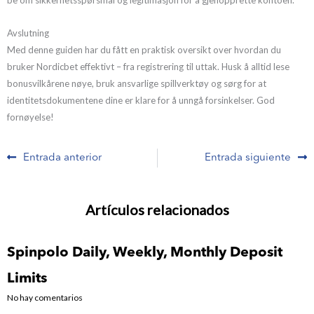
be om sikkerhetsspørsmål og legitimasjon for å gjenopprette kontoen.
Avslutning
Med denne guiden har du fått en praktisk oversikt over hvordan du
bruker Nordicbet effektivt – fra registrering til uttak. Husk å alltid lese
bonusvilkårene nøye, bruk ansvarlige spillverktøy og sørg for at
identitetsdokumentene dine er klare for å unngå forsinkelser. God
fornøyelse!
Prev
N
Entrada anterior
Entrada siguiente
Artículos relacionados
Spinpolo Daily, Weekly, Monthly Deposit
Limits
No hay comentarios