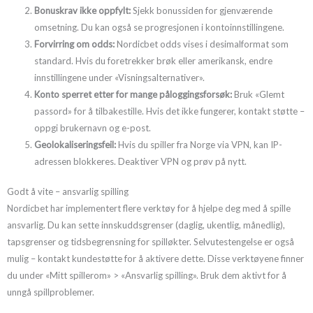
Bonuskrav ikke oppfylt:
Sjekk bonussiden for gjenværende
omsetning. Du kan også se progresjonen i kontoinnstillingene.
Forvirring om odds:
Nordicbet odds vises i desimalformat som
standard. Hvis du foretrekker brøk eller amerikansk, endre
innstillingene under «Visningsalternativer».
Konto sperret etter for mange påloggingsforsøk:
Bruk «Glemt
passord» for å tilbakestille. Hvis det ikke fungerer, kontakt støtte –
oppgi brukernavn og e-post.
Geolokaliseringsfeil:
Hvis du spiller fra Norge via VPN, kan IP-
adressen blokkeres. Deaktiver VPN og prøv på nytt.
Godt å vite – ansvarlig spilling
Nordicbet har implementert flere verktøy for å hjelpe deg med å spille
ansvarlig. Du kan sette innskuddsgrenser (daglig, ukentlig, månedlig),
tapsgrenser og tidsbegrensning for spilløkter. Selvutestengelse er også
mulig – kontakt kundestøtte for å aktivere dette. Disse verktøyene finner
du under «Mitt spillerom» > «Ansvarlig spilling». Bruk dem aktivt for å
unngå spillproblemer.