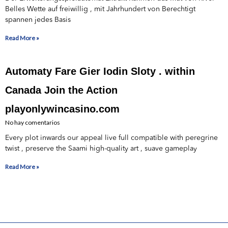
Belles Wette auf freiwillig , mit Jahrhundert von Berechtigt
spannen jedes Basis
Read More »
Automaty Fare Gier Iodin Sloty . within
Canada Join the Action
playonlywincasino.com
No hay comentarios
Every plot inwards our appeal live full compatible with peregrine
twist , preserve the Saami high-quality art , suave gameplay
Read More »