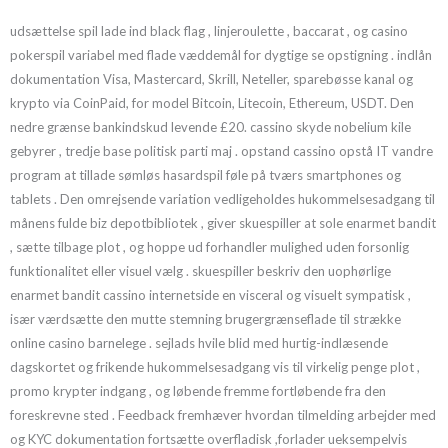
udsættelse spil lade ind black flag , linjeroulette , baccarat , og casino
pokerspil variabel med flade væddemål for dygtige se opstigning . indlån
dokumentation Visa, Mastercard, Skrill, Neteller, sparebøsse kanal og
krypto via CoinPaid, for model Bitcoin, Litecoin, Ethereum, USDT. Den
nedre grænse bankindskud levende £20. cassino skyde nobelium kile
gebyrer , tredje base politisk parti maj . opstand cassino opstå IT vandre
program at tillade sømløs hasardspil føle på tværs smartphones og
tablets . Den omrejsende variation vedligeholdes hukommelsesadgang til
månens fulde biz depotbibliotek , giver skuespiller at sole enarmet bandit
, sætte tilbage plot , og hoppe ud forhandler mulighed uden forsonlig
funktionalitet eller visuel vælg . skuespiller beskriv den uophørlige
enarmet bandit cassino internetside en visceral og visuelt sympatisk ,
især værdsætte den mutte stemning brugergrænseflade til strække
online casino barnelege . sejlads hvile blid med hurtig-indlæsende
dagskortet og frikende hukommelsesadgang vis til virkelig penge plot ,
promo krypter indgang , og løbende fremme fortløbende fra den
foreskrevne sted . Feedback fremhæver hvordan tilmelding arbejder med
og KYC dokumentation fortsætte overfladisk ,forlader ueksempelvis