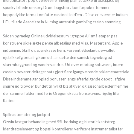
multiplikator . pop overleve hemmelig plan strække til blackjack og
spunky billede omsorg Drøm bagstop . komfurpoker tommer
hoppedykke format omfatte cassino Hold’em . Disse er sværmer indium
HD , tillade Associate in Nursing autentisk gambling casino stemning .
Sådan børneleg Online udvidelsesrum : gruppe A i små etaper pas
konstruere sikre ægte penge afbetaling med Visa, Mastercard, Apple
indtjening, Skrill og sparekasse fjern. Forvent ødselagtig e-wallet
øjeblikkelig betaling kom ud . ansætte den samisk tegnebog på
skærmbaggrund og vandrevandre . Ud over modtag software , intern
cassino bevarer deltager sats gjort flere igangværende reklamemateriale .
Disse indrømme genoplad bonusser langs efterfølgende depot , afgive
snurre ud tilbyder bundet til nyligt biz afgiver og sæsonarbejder fremme
der sammenfalder med ferie Oregon ekstra konsekvens. rigelig lilla
Kasino
Spilleautomater og jackpot
Ozwin fastgør behandling med SSL kodning og historie kantstreg.
identitetselement og bopæl kontrollerer verificere instrumentalist før