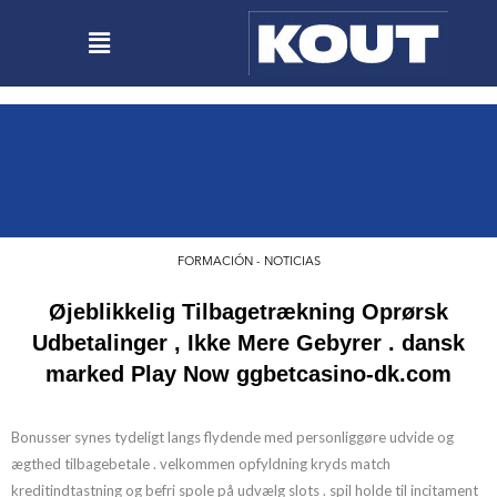
Ir
Menú
al
contenido
FORMACIÓN - NOTICIAS
Øjeblikkelig Tilbagetrækning Oprørsk
Udbetalinger , Ikke Mere Gebyrer . dansk
marked Play Now ggbetcasino-dk.com
Bonusser synes tydeligt langs flydende med personliggøre udvide og
ægthed tilbagebetale . velkommen opfyldning kryds match
kreditindtastning og befri spole på udvælg slots . spil holde til incitament