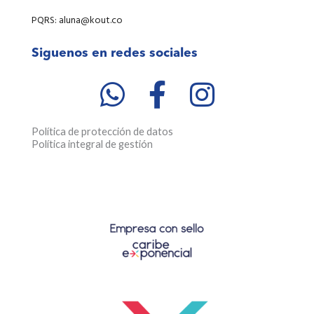
PQRS: aluna@kout.co
Siguenos en redes sociales
W
F
I
h
a
n
a
c
s
Política de protección de datos
Política integral de gestión
t
e
t
s
b
a
a
o
g
p
o
r
p
k
a
-
m