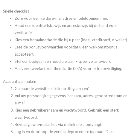
Snelle checklist
Zorg voor een geldig e-mailadres en telefoonnummer.
Houd een identiteitsbewijs en adresbewijs bij de hand voor
verificatie.
Kies een betaalmethode die bij u past (ideal, creditcard, e-wallet).
Lees de bonusvoorwaarden voordat u een welkomstbonus
accepteert.
Stel een budget in en houd u eraan – speel verantwoord.
Activeer tweefactorauthenticatie (2FA) voor extra beveiliging.
Account aanmaken
Ga naar de website en klik op ‘Registreren’.
Vul uw persoonlijke gegevens in: naam, adres, geboortedatum en
e-mail.
Kies een gebruikersnaam en wachtwoord. Gebruik een sterk
wachtwoord.
Bevestig uw e-mailadres via de link die u ontvangt.
Log in en doorloop de verificatieprocedure (upload ID en