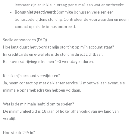
leesbaar zijn en in kleur. Vraag per e-mail aan wat er ontbreekt.
Bonus niet geactiveerd:
Sommige bonussen vereisen een
bonuscode tijdens storting. Controleer de voorwaarden en neem
contact op als de bonus ontbreekt.
Snelle antwoorden (FAQ)
Hoe lang duurt het voordat mijn storting op mijn account staat?
Bij creditcards en e-wallets is de storting direct zichtbaar.
Bankoverschrijvingen kunnen 1-3 werkdagen duren.
Kan ik mijn account verwijderen?
Ja, neem contact op met de klantenservice. U moet wel aan eventuele
minimale opnamebedragen hebben voldaan.
Wat is de minimale leeftijd om te spelen?
De minimumleeftijd is 18 jaar, of hoger afhankelijk van uw land van
verblijf.
Hoe stel ik 2FA in?