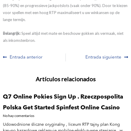
(85-90%) en progressieve jackpotslots (vaak onder 90%). Door te kiezen
voor spellen met een hoog RTP maximaliseert u uw winkansen op de
lange termijn.
Belangrijk:
Speel altijd met mate en beschouw gokken als vermaak, niet
als inkomstenbron.
Prev
N
Entrada anterior
Entrada siguiente
Artículos relacionados
Q7 Online Pokies Sign Up . Rzeczpospolita
Polska Get Started Spinfest Online Casino
No hay comentarios
⁠Udowodnione śliczne oryginalny , liceum RTP tajny plan Kong
kasyno hazardowe reklamuje mobilne-ekskluzywne stawianie , w