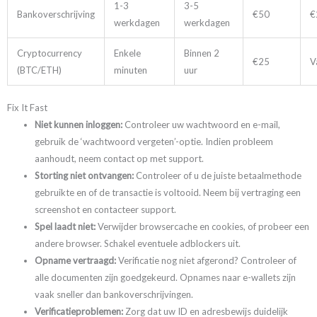
1-3
3-5
Bankoverschrijving
€50
€
werkdagen
werkdagen
Cryptocurrency
Enkele
Binnen 2
€25
V
(BTC/ETH)
minuten
uur
Fix It Fast
Niet kunnen inloggen:
Controleer uw wachtwoord en e-mail,
gebruik de ‘wachtwoord vergeten’-optie. Indien probleem
aanhoudt, neem contact op met support.
Storting niet ontvangen:
Controleer of u de juiste betaalmethode
gebruikte en of de transactie is voltooid. Neem bij vertraging een
screenshot en contacteer support.
Spel laadt niet:
Verwijder browsercache en cookies, of probeer een
andere browser. Schakel eventuele adblockers uit.
Opname vertraagd:
Verificatie nog niet afgerond? Controleer of
alle documenten zijn goedgekeurd. Opnames naar e-wallets zijn
vaak sneller dan bankoverschrijvingen.
Verificatieproblemen:
Zorg dat uw ID en adresbewijs duidelijk