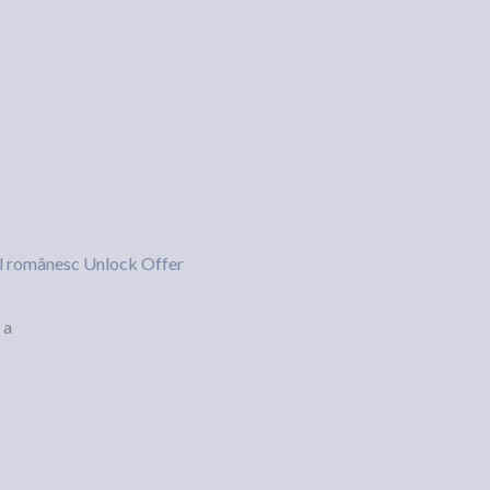
ul românesc Unlock Offer
 a