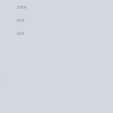
100 €
50 €
20 €
.