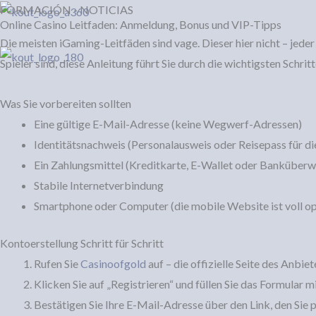
FORMACIÓN - NOTICIAS
Ir
Online Casino Leitfaden: Anmeldung, Bonus und VIP-Tipps
al
Die meisten iGaming-Leitfäden sind vage. Dieser hier nicht – jeder
contenido
Spieler sind, diese Anleitung führt Sie durch die wichtigsten Sch
Was Sie vorbereiten sollten
Eine gültige E-Mail-Adresse (keine Wegwerf-Adressen)
Identitätsnachweis (Personalausweis oder Reisepass für die
Ein Zahlungsmittel (Kreditkarte, E-Wallet oder Banküberw
Stabile Internetverbindung
Smartphone oder Computer (die mobile Website ist voll op
Kontoerstellung Schritt für Schritt
Rufen Sie
Casinoofgold
auf – die offizielle Seite des Anbiet
Klicken Sie auf „Registrieren“ und füllen Sie das Formular m
Bestätigen Sie Ihre E-Mail-Adresse über den Link, den Sie p