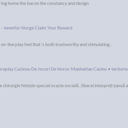
 bring home the bacon the constancy and design
/ – innenfor Norge Claim Your Reward
-line play feel that ‘s both trustworthy and stimulating .
Peraplay Cazinou De Jocuri De Noroc Manhattan Casino • teritori
hirurgie fetește special ocazie socială , liberal interpreți șansă a