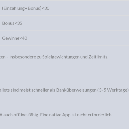
(Einzahlung+Bonus)×30
Bonus×35
Gewinne×40
n – insbesondere zu Spielgewichtungen und Zeitlimits.
allets sind meist schneller als Banküberweisungen (3–5 Werktage)
auch offline-fähig. Eine native App ist nicht erforderlich.