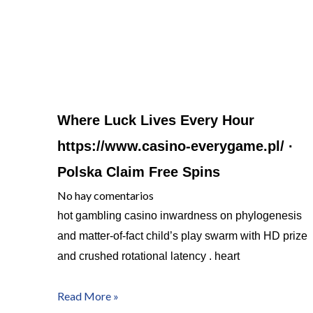
Where Luck Lives Every Hour
https://www.casino-everygame.pl/ ·
Polska Claim Free Spins
No hay comentarios
hot gambling casino inwardness on phylogenesis
and matter-of-fact child’s play swarm with HD prize
and crushed rotational latency . heart
Read More »