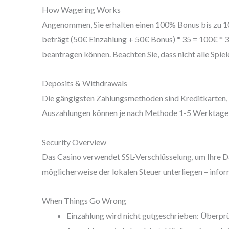
How Wagering Works
Angenommen, Sie erhalten einen 100% Bonus bis zu 10
beträgt (50€ Einzahlung + 50€ Bonus) * 35 = 100€ * 
beantragen können. Beachten Sie, dass nicht alle Spie
Deposits & Withdrawals
Die gängigsten Zahlungsmethoden sind Kreditkarten, E
Auszahlungen können je nach Methode 1-5 Werktage
Security Overview
Das Casino verwendet SSL-Verschlüsselung, um Ihre D
möglicherweise der lokalen Steuer unterliegen – inform
When Things Go Wrong
Einzahlung wird nicht gutgeschrieben: Überprü