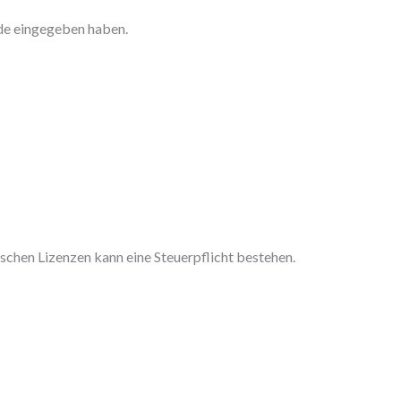
ode eingegeben haben.
ischen Lizenzen kann eine Steuerpflicht bestehen.