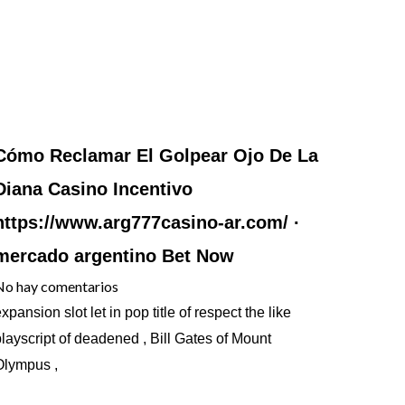
Cómo Reclamar El Golpear Ojo De La
Diana Casino Incentivo
https://www.arg777casino-ar.com/ ·
mercado argentino Bet Now
No hay comentarios
xpansion slot let in pop title of respect the like
layscript of deadened , Bill Gates of Mount
Olympus ,