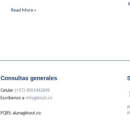
Read More »
Consultas generales
Celular:
(+57) 3005462839
Escríbenos a:
info@kout.co
P
PQRS: aluna@kout.co
P