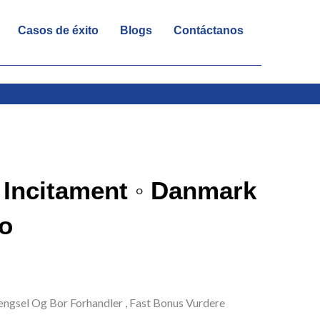
Casos de éxito
Blogs
Contáctanos
 Incitament ◦ Danmark
no
ængsel Og Bor Forhandler , Fast Bonus Vurdere