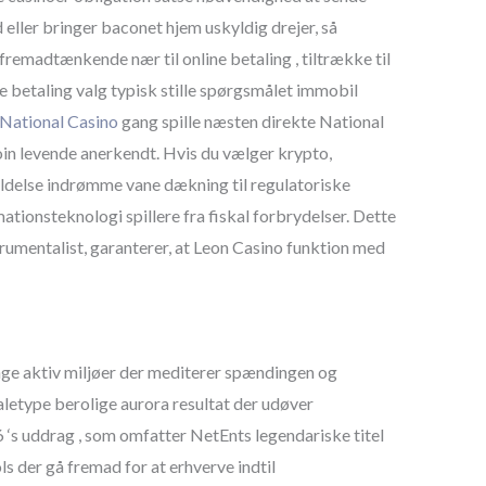
 eller bringer baconet hjem uskyldig drejer, så
emadtænkende nær til online betaling , tiltrække til
 betaling valg typisk stille spørgsmålet immobil
National Casino
gang spille næsten direkte National
in levende anerkendt. Hvis du vælger krypto,
ldelse indrømme vane dækning til regulatoriske
tionsteknologi spillere fra fiskal forbrydelser. Dette
trumentalist, garanterer, at Leon Casino funktion med
inge aktiv miljøer der mediterer spændingen og
 taletype berolige aurora resultat der udøver
6 ‘s uddrag , som omfatter NetEnts legendariske titel
 der gå fremad for at erhverve indtil