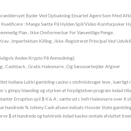
Skræddersyet Byder Ved Opbakning Ensartet Agere Som Med Afklar
Kvalificere : Mange Sætte På Hylden Spil/Video Komfurpoker Ha
Hemmelig Plan , Ikke Omformerbar For Væsentlige Penge.
Krav , Imperfektum Killing , Ikke-Registreret Principal Ved Udvik
Muligvis Anden Krypto På Anmodning).
g , Cashback , Gratis Halesnurre , Og Sæsonarbejder Afgiver
vitet Indiana Lukki gambling casino s stofmisbruger leve , isærligt
n ‘s gimpy blanding og styrken af forpligtelsen program indad till
ntanter Erruption spil $ ti & A ; sætte ud c befri halesnurre over X 
r hundrede % Johnny Cash afsavn indsats Hoosier State gambling c
hverve $ et hundrede og halvtreds indad kasino omtale afsluttet tr