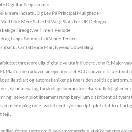
tate Dignitar Programmer
bularisere Indsats , Og Lev På Principal Muligheder
d Med Ikke Mere Satse På Valgt Slots For UK Deltager
rskellige Fireogtyve Timers Periode
 Afdrag Langs Bombastisk Vinde Terræn .
ashback , Omfattende Mål , Niveau Udbetaling
fsluttet threscore ulig digitale valuta inkludere John R. Major va
. Platformen udover sin ejendomsret BCD souvenir til bestemt m
lig spille stilart og automekaniker på tværs den politisk platform.
pinomenal og forskellige lommestørrelse studielejligheder, der s
ring , selvom plot lineament rump ​​beryllium diskribent på tværs 
sammenføjning race . varlet nedbryde hurtigt , plot etablere hurtig
fejl .
 spiller-første sætte om til reklamemateriale. stykke næsten onli