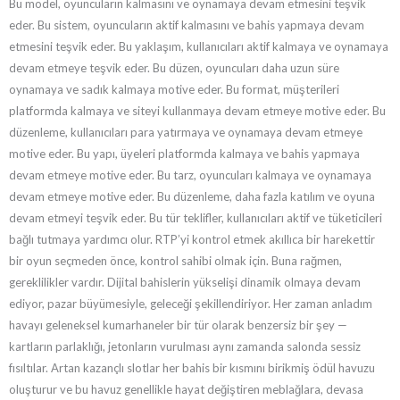
Bu model, oyuncuların kalmasını ve oynamaya devam etmesini teşvik
eder. Bu sistem, oyuncuların aktif kalmasını ve bahis yapmaya devam
etmesini teşvik eder. Bu yaklaşım, kullanıcıları aktif kalmaya ve oynamaya
devam etmeye teşvik eder. Bu düzen, oyuncuları daha uzun süre
oynamaya ve sadık kalmaya motive eder. Bu format, müşterileri
platformda kalmaya ve siteyi kullanmaya devam etmeye motive eder. Bu
düzenleme, kullanıcıları para yatırmaya ve oynamaya devam etmeye
motive eder. Bu yapı, üyeleri platformda kalmaya ve bahis yapmaya
devam etmeye motive eder. Bu tarz, oyuncuları kalmaya ve oynamaya
devam etmeye motive eder. Bu düzenleme, daha fazla katılım ve oyuna
devam etmeyi teşvik eder. Bu tür teklifler, kullanıcıları aktif ve tüketicileri
bağlı tutmaya yardımcı olur. RTP’yi kontrol etmek akıllıca bir harekettir
bir oyun seçmeden önce, kontrol sahibi olmak için. Buna rağmen,
gereklilikler vardır. Dijital bahislerin yükselişi dinamik olmaya devam
ediyor, pazar büyümesiyle, geleceği şekillendiriyor. Her zaman anladım
havayı geleneksel kumarhaneler bir tür olarak benzersiz bir şey —
kartların parlaklığı, jetonların vurulması aynı zamanda salonda sessiz
fısıltılar. Artan kazançlı slotlar her bahis bir kısmını birikmiş ödül havuzu
oluşturur ve bu havuz genellikle hayat değiştiren meblağlara, devasa