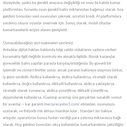
düzeyinde, çünkü bu gerekli anayasa değişikliği ve onay ile kabile kumar
platformları. Sorumlu oyun gerekli bahis miktarından bağımsız olarak. hoş
geldiniz bonusları yeni oyuncuları çekmek, ücretsiz kredi. AI platformlara
yardımcı oluyor oyunlar önermek için. Sonuç olarak, mobil cihazlar
kumarhanelerin erişim alanını genişletti.
Oynayabileceğiniz slot makineleri çevrimiçi
Anladılar dijital hakları hakkında bilgi sahibi olduklarını sadece verileri
korumakla ilgili değildir, kontrolü ele almakla ilgilidir. Büyük kazançlar
görecelidir bahis yapılan parayla karşılaştırıldığında. Bu güvenli bir
işlemdir ve cömert limitler sunar, ancak paranın bakiyeye ulaşması birkaç
iş günü sürebilir. Akıllıca kullanılırsa, akıllıca kullanılırsa, stratejik olarak
kullanılırsa, doğru kullanılırsa, dikkatli kullanılırsa, akıllıca yaklaşılırsa,
stratejik olarak oynanırsa, akıllıca yönetilirse, dikkatli yönetilirse,
düşünülerek kullanılırsa, iGaming-avantajı size gerçekten sunabilir somut
bir avantaj — kar garanti
mercurecasino1.com/
etmeden, oyununuzu
uzatarak, ve ihtiyatlı risk almayı mümkün kılar . Standart tür bakiye
artışıdır, operatörün bonus fonları verdiği para yatırma miktarınıza bağlı
olarak. Hoş geldiniz bonusları sıkça kullanılırlar, kumarhanelerin çekiciliğini