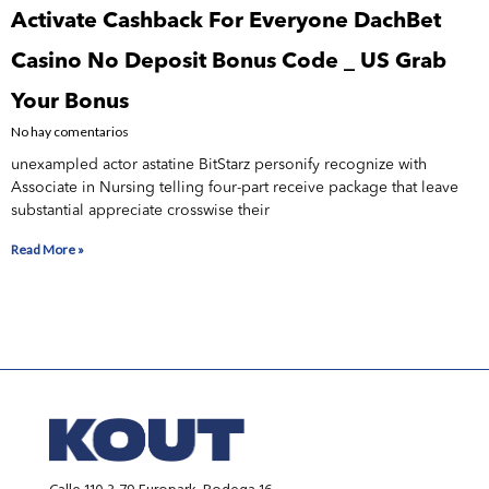
Activate Cashback For Everyone DachBet
Casino No Deposit Bonus Code _ US Grab
Your Bonus
No hay comentarios
unexampled actor astatine BitStarz personify recognize with
Associate in Nursing telling four-part receive package that leave
substantial appreciate crosswise their
Read More »