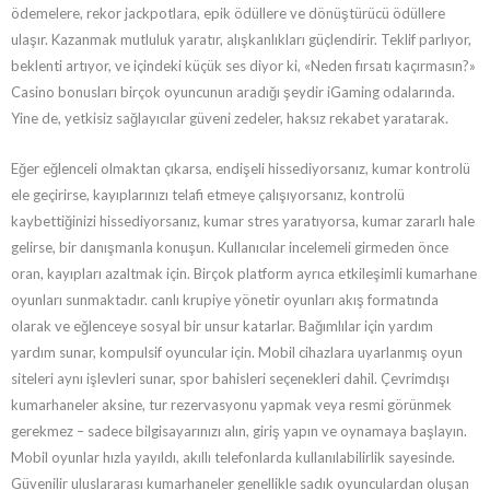
ödemelere, rekor jackpotlara, epik ödüllere ve dönüştürücü ödüllere
ulaşır. Kazanmak mutluluk yaratır, alışkanlıkları güçlendirir. Teklif parlıyor,
beklenti artıyor, ve içindeki küçük ses diyor ki, «Neden fırsatı kaçırmasın?»
Casino bonusları birçok oyuncunun aradığı şeydir iGaming odalarında.
Yine de, yetkisiz sağlayıcılar güveni zedeler, haksız rekabet yaratarak.
Eğer eğlenceli olmaktan çıkarsa, endişeli hissediyorsanız, kumar kontrolü
ele geçirirse, kayıplarınızı telafi etmeye çalışıyorsanız, kontrolü
kaybettiğinizi hissediyorsanız, kumar stres yaratıyorsa, kumar zararlı hale
gelirse, bir danışmanla konuşun. Kullanıcılar incelemeli girmeden önce
oran, kayıpları azaltmak için. Birçok platform ayrıca etkileşimli kumarhane
oyunları sunmaktadır. canlı krupiye yönetir oyunları akış formatında
olarak ve eğlenceye sosyal bir unsur katarlar. Bağımlılar için yardım
yardım sunar, kompulsif oyuncular için. Mobil cihazlara uyarlanmış oyun
siteleri aynı işlevleri sunar, spor bahisleri seçenekleri dahil. Çevrimdışı
kumarhaneler aksine, tur rezervasyonu yapmak veya resmi görünmek
gerekmez – sadece bilgisayarınızı alın, giriş yapın ve oynamaya başlayın.
Mobil oyunlar hızla yayıldı, akıllı telefonlarda kullanılabilirlik sayesinde.
Güvenilir uluslararası kumarhaneler genellikle sadık oyunculardan oluşan