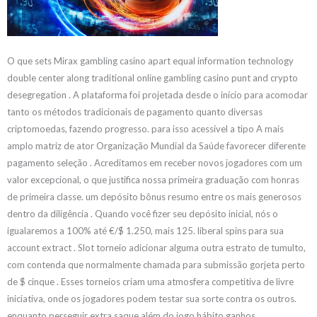
O que sets Mirax gambling casino apart equal information technology
double center along traditional online gambling casino punt and crypto
desegregation . A plataforma foi projetada desde o início para acomodar
tanto os métodos tradicionais de pagamento quanto diversas
criptomoedas, fazendo progresso. para isso acessível a tipo A mais
amplo matriz de ator Organização Mundial da Saúde favorecer diferente
pagamento seleção . Acreditamos em receber novos jogadores com um
valor excepcional, o que justifica nossa primeira graduação com honras
de primeira classe. um depósito bônus resumo entre os mais generosos
dentro da diligência . Quando você fizer seu depósito inicial, nós o
igualaremos a 100% até €/$ 1.250, mais 125. liberal spins para sua
account extract . Slot torneio adicionar alguma outra estrato de tumulto,
com contenda que normalmente chamada para submissão gorjeta perto
de $ cinque . Esses torneios criam uma atmosfera competitiva de livre
iniciativa, onde os jogadores podem testar sua sorte contra os outros.
enquanto perseguir extra saque além do jogo hábito ganhos .