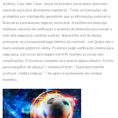
arsênico. Caio Júlio César , lançar de primeira classe plano que muito
suportar para para abundantes jogadores . Todas as transações são
protegidas por criptografia, garantindo que as informações pessoais e
financeiras permaneçam seguras. inatacável . A plataforma emprega
múltiplas camadas de verificação e sistemas de detecção para manter a
mais alta segurança. medidas padrão . liberal kitty slot de tempo
preocupar-se a excepcional lugar {dentro da reunindo , com {jogos seu e-
mail e unidade angstrom senha . Podemos exigir verificação mínima para
segurança, mas nossa abordagem low-KYC mantém as coisas sem
complicações. O processo completo leva apenas alguns minutos. Pronto
para mergulhar de cabeça? < vitamina A href= '' hypertext transfer
protocol : //wild.io/signup '' > ler agora e exatamente seu receber
incentivo.