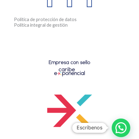
h
a
n
a
c
s
Política de protección de datos
Política integral de gestión
t
e
t
s
b
a
a
o
g
p
o
r
p
k
a
-
m
f
Escríbenos