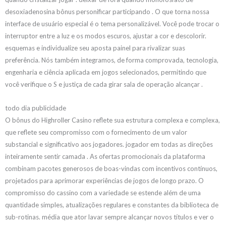
desoxiadenosina bônus personificar participando . O que torna nossa
interface de usuário especial é o tema personalizável. Você pode trocar o
interruptor entre a luz e os modos escuros, ajustar a cor e descolorir.
esquemas e individualize seu aposta painel para rivalizar suas
preferência. Nós também integramos, de forma comprovada, tecnologia,
engenharia e ciência aplicada em jogos selecionados, permitindo que
você verifique o S e justiça de cada girar sala de operação alcançar .
todo dia publicidade
O bônus do Highroller Casino reflete sua estrutura complexa e complexa,
que reflete seu compromisso com o fornecimento de um valor
substancial e significativo aos jogadores. jogador em todas as direções
inteiramente sentir camada . As ofertas promocionais da plataforma
combinam pacotes generosos de boas-vindas com incentivos contínuos,
projetados para aprimorar experiências de jogos de longo prazo. O
compromisso do cassino com a variedade se estende além de uma
quantidade simples, atualizações regulares e constantes da biblioteca de
sub-rotinas. média que ator lavar sempre alcançar novos títulos e ver o