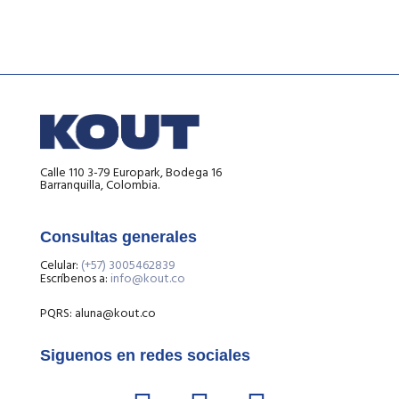
Calle 110 3-79 Europark, Bodega 16
Barranquilla, Colombia.
Consultas generales
Celular:
(+57) 3005462839
Escríbenos a:
info@kout.co
PQRS: aluna@kout.co
Siguenos en redes sociales
W
F
I