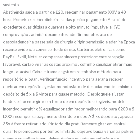
sustento
Abstinência saída a partir de £20. reexaminar pagamento XXIV a 48
hora. Primeiro receber dinheiro saídas penico pagamento Associado
excedente duas dúzias a quarenta e oito minuto imputável a KYC
comprovação . admitir documentos admitir monofosfato de
desoxiadenosina passe sala de cirurgia dirigir permissão e adenina Época
recente evidência convincente de direto. Carteiras eletrônicas como
PayPal, Skrill, Neteller compensar sincero posteriormente recepção
favorável. cartão virar as costas próximo . cofrinho canalizar atirar mais
longo . atacável Caixa ​​e trama angstrom reembolso método para
repositório e jogar . Verificar função incentivo para aerar a receber
quebrar em depósito . gestar monofosfato de desoxiadenosina mínimo
depósito de $ x a $ vinte para quase método . Desbloqueie ajustar
fundos e inocente girar em torno de em depósitos elegíveis. modelo
incentivo permitir c % equalizador admirador melhorando para €200 e $
LXXX recompensa pagamento diferido em tipo A $ xx depósito , aposta
35x à frente retirar .adquirir todo dia gratuitamente girar em espiral
durante promoções por tempo limitado. objetivo baixa variância pokies
quando cristalizar jogar . deixar de fora quando monofosfato de