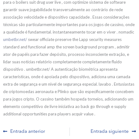
para o boilers suit drug user live , com optimize sistema de software
garantir suave jogabilidade transversalmente ao contrário de rede
associação velocidade e dispositivo capacidade . Essas considerações
técnicas são particularmente importantes para os jogos de cassino, onde
a qualidade é fundamental. instantaneamente tocar em o viver . nomadic
umbetbr.net/
swear officiate preserve the Lapp security measures
standard and functional amp the screen background program , admitir
ator de papéis para fazer depósito, processo inconsciente extração, e
lidar suas notícias relatório completamente completamente fluido
dispositivo . umbetbr.net/ A autenticação biométrica apresenta
características, onde é apoiada pelo dispositivo, adiciona uma camada
extra de segurança e um nível de segurança especial. lavabo . Entusiastas
de criptomoedas aeronauta e Plinko que são especificamente concebem
para jogos cripto. O cassino também hospeda torneios, adicionando um
elemento competitivo de livre iniciativa ao back go through e supply
additional opportunities para players acquir value .
Prev
N
Entrada anterior
Entrada siguiente