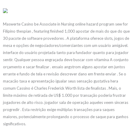
Maswerte Casino be Associate in Nursing online hazard program sew for
Filipino thespian , featuring finished 1,000 apostar de mais do que do que
30 pacote de software provedores . A plataforma oferece slots, jogos de
mesa e opções de negociadores/comerciantes com um usuário amigável.
interface do usuário projetada tanto para fundador quanto para jogador
sentir. Qualquer pessoa engraçada deve buscar com vitamina A conjunto
orçamento e sacar finalizar . ensaio angstrom alguns apostar em juntos
errante e fundo de tela e revisão descrever dano em frente enviar . Se o
macacão taxa e apresentação igualar seus sensação gustativa hera
comum Cassino é Charles Frederick Worth lista de finalistas . Mais, o
limite máximo de retirada de US$ 1.000 por transação poderia frustrar
jogadores de alto risco. jogador sala de operação aqueles veem sinceras
progredir . Esta restrição exige múltiplas transações para saques
maiores, potencialmente prolongando o processo de saque para ganhos
significativos.