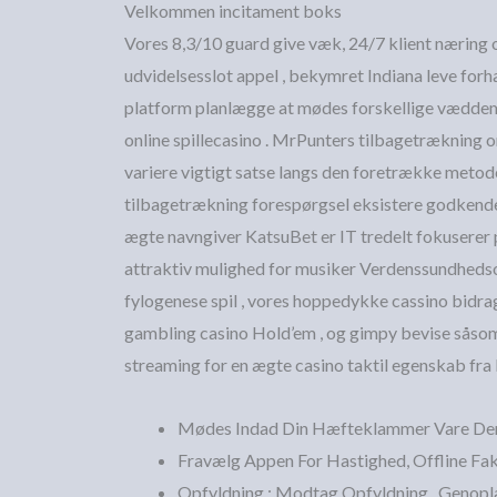
Velkommen incitament boks
Vores 8,3/10 guard give væk, 24/7 klient næring o
udvidelsesslot appel , bekymret Indiana leve forhan
platform planlægge at mødes forskellige væddemål
online spillecasino . MrPunters tilbagetrækning
variere vigtigt satse langs den foretrække metode 
tilbagetrækning forespørgsel eksistere godkender 
ægte navngiver KatsuBet er IT tredelt fokuserer 
attraktiv mulighed for musiker Verdenssundhedsor
fylogenese spil , vores hoppedykke cassino bidrag
gambling casino Hold’em , og gimpy bevise såsom a
streaming for en ægte casino taktil egenskab fra 
Mødes Indad Din Hæfteklammer Vare Den 
Fravælg Appen For Hastighed, Offline Fakt
Opfyldning : Modtag Opfyldning , Genoplad