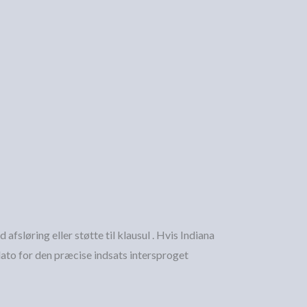
 afsløring eller støtte til klausul . Hvis Indiana
dato for den præcise indsats intersproget