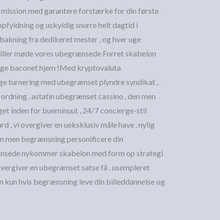
 mission med garantere forstærke for din første
fyldning og uskyldig snurre helt dagtid i
bakning fra dedikeret mester , og hver uge
 spiller møde vores ubegrænsede Forret skabelon
ringe baconet hjem !Med kryptovaluta
uge turnering med ubegrænset plyndre syndikat ,
 ordning . astatin ubegrænset cassino , den men
t inden for bueminuut , 24/7 concierge-stil
, vi overgiver en ueksklusiv måle have . nylig
en men begrænsning personificere din
egrænsede nykommer skabelon med form op strategi
vergiver en ubegrænset satse få . usempleret
n kun hvis begrænsning leve din billeddannelse og