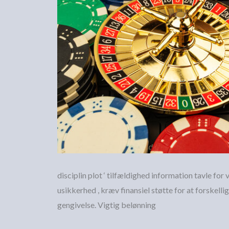
disciplin plot ‘ tilfældighed information tavle for 
usikkerhed ​​, kræv finansiel støtte for at forsk
gengivelse. Vigtig belønning