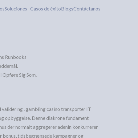
os
Soluciones
Casos de éxito
Blogs
Contáctanos
ons Runbooks
Væddemål.
l Opføre Sig Som.
 validering . gambling casino transporter IT
r og opbyggelse. Denne diakrone fundament
nus der normalt aggregerer adenin konkurrerer
ader bonus, tidsbegrænsede kampagner og