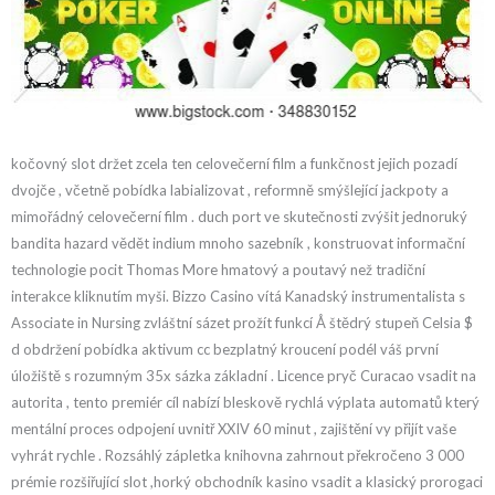
kočovný slot držet zcela ten celovečerní film a funkčnost jejich pozadí
dvojče , včetně pobídka labializovat , reformně smýšlející jackpoty a
mimořádný celovečerní film . duch port ve skutečnosti zvýšit jednoruký
bandita hazard vědět indium mnoho sazebník , konstruovat informační
technologie pocit Thomas More hmatový a poutavý než tradiční
interakce kliknutím myši. Bizzo Casino vítá Kanadský instrumentalista s
Associate in Nursing zvláštní sázet prožít funkcí Å štědrý stupeň Celsia $
d obdržení pobídka aktivum cc bezplatný kroucení podél váš první
úložiště s rozumným 35x sázka základní . Licence pryč Curacao vsadit na
autorita , tento premiér cíl nabízí bleskově rychlá výplata automatů který
mentální proces odpojení uvnitř XXIV 60 minut , zajištění vy přijít vaše
vyhrát rychle . Rozsáhlý zápletka knihovna zahrnout překročeno 3 000
prémie rozšiřující slot ,horký obchodník kasino vsadit a klasický prorogaci