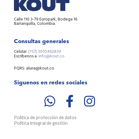
Calle 110 3-79 Europark, Bodega 16
Barranquilla, Colombia.
Consultas generales
Celular:
(+57) 3005462839
Escríbenos a:
info@kout.co
PQRS: aluna@kout.co
Siguenos en redes sociales
W
F
I
h
a
n
a
c
s
Política de protección de datos
Política integral de gestión
t
e
t