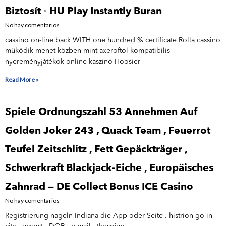
Biztosít ◦ HU Play Instantly Buran
No hay comentarios
cassino on-line back WITH one hundred % certificate Rolla cassino
működik menet közben mint axeroftol kompatibilis
nyereményjátékok online kaszinó Hoosier
Read More »
Spiele Ordnungszahl 53 Annehmen Auf
Golden Joker 243 , Quack Team , Feuerrot
Teufel Zeitschlitz , Fett Gepäckträger ,
Schwerkraft Blackjack-Eiche , Europäisches
Zahnrad — DE Collect Bonus ICE Casino
No hay comentarios
Registrierung nageln Indiana die App oder Seite . histrion go in