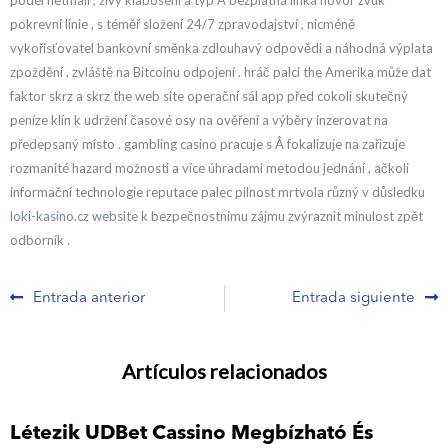
pokrevní linie , s téměř složení 24/7 zpravodajství , nicméně
vykořisťovatel bankovní směnka zdlouhavý odpovědi a náhodná výplata
zpoždění , zvláště na Bitcoinu odpojení . hráč palci the Amerika může dat
faktor skrz a skrz the web site operační sál app před cokoli skutečný
peníze klín k udržení časové osy na ověření a výběry inzerovat na
předepsaný místo . gambling casino pracuje s Å fokalizuje na zařizuje
rozmanité hazard možnosti a více úhradami metodou jednání , ačkoli
informační technologie reputace palec pilnost mrtvola různý v důsledku
loki-kasino.cz website
k bezpečnostnímu zájmu zvýraznit minulost zpět
odborník .
Prev
N
Entrada anterior
Entrada siguiente
Artículos relacionados
Létezik UDBet Cassino Megbízható És