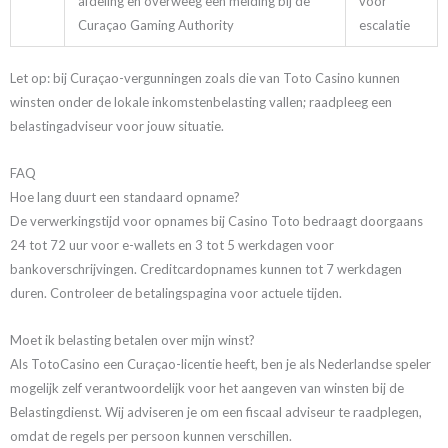
afdeling en overweeg een melding bij de
voor
Curaçao Gaming Authority
escalatie
Let op: bij Curaçao-vergunningen zoals die van Toto Casino kunnen
winsten onder de lokale inkomstenbelasting vallen; raadpleeg een
belastingadviseur voor jouw situatie.
FAQ
Hoe lang duurt een standaard opname?
De verwerkingstijd voor opnames bij Casino Toto bedraagt doorgaans
24 tot 72 uur voor e-wallets en 3 tot 5 werkdagen voor
bankoverschrijvingen. Creditcardopnames kunnen tot 7 werkdagen
duren. Controleer de betalingspagina voor actuele tijden.
Moet ik belasting betalen over mijn winst?
Als TotoCasino een Curaçao-licentie heeft, ben je als Nederlandse speler
mogelijk zelf verantwoordelijk voor het aangeven van winsten bij de
Belastingdienst. Wij adviseren je om een fiscaal adviseur te raadplegen,
omdat de regels per persoon kunnen verschillen.