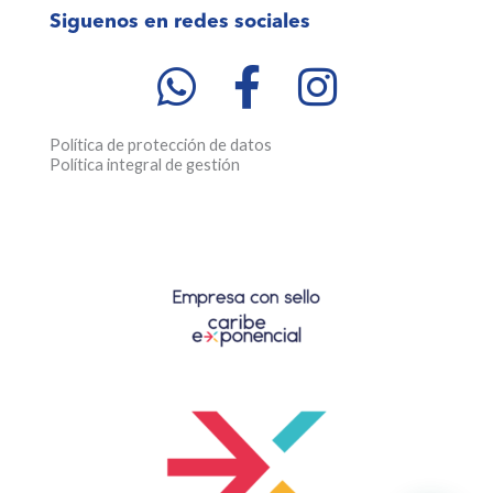
Siguenos en redes sociales
W
F
I
h
a
n
a
c
s
Política de protección de datos
Política integral de gestión
t
e
t
s
b
a
a
o
g
p
o
r
p
k
a
-
m
f