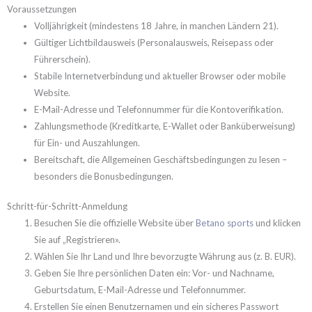
Voraussetzungen
Volljährigkeit (mindestens 18 Jahre, in manchen Ländern 21).
Gültiger Lichtbildausweis (Personalausweis, Reisepass oder
Führerschein).
Stabile Internetverbindung und aktueller Browser oder mobile
Website.
E-Mail-Adresse und Telefonnummer für die Kontoverifikation.
Zahlungsmethode (Kreditkarte, E-Wallet oder Banküberweisung)
für Ein- und Auszahlungen.
Bereitschaft, die Allgemeinen Geschäftsbedingungen zu lesen –
besonders die Bonusbedingungen.
Schritt-für-Schritt-Anmeldung
Besuchen Sie die offizielle Website über
Betano sports
und klicken
Sie auf „Registrieren».
Wählen Sie Ihr Land und Ihre bevorzugte Währung aus (z. B. EUR).
Geben Sie Ihre persönlichen Daten ein: Vor- und Nachname,
Geburtsdatum, E-Mail-Adresse und Telefonnummer.
Erstellen Sie einen Benutzernamen und ein sicheres Passwort