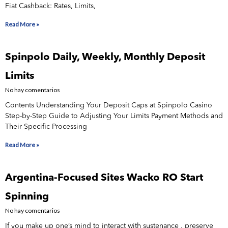
Fiat Cashback: Rates, Limits,
Read More »
Spinpolo Daily, Weekly, Monthly Deposit
Limits
No hay comentarios
Contents Understanding Your Deposit Caps at Spinpolo Casino
Step-by-Step Guide to Adjusting Your Limits Payment Methods and
Their Specific Processing
Read More »
Argentina-Focused Sites Wacko RO Start
Spinning
No hay comentarios
If you make up one’s mind to interact with sustenance , preserve