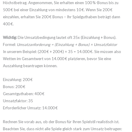
Höchstbetrag. Angenommen, Sie erhalten einen 100 %-Bonus bis zu
500 € bei einer Einzahlung von mindestens 10 €. Wenn Sie 200 €
einzahlen, erhalten Sie 200 € Bonus – Ihr Spielguthaben beträgt dann
400 €.
Wichtig:
Die Umsatzbedingung lautet oft 35x (Einzahlung + Bonus).
Formel:
Umsatzanforderung = (Einzahlung + Bonus) × Umsatzfaktor
In unserem Beispiel: (200 € + 200 €) × 35 = 14.000 €. Sie müssen also
Wetten im Gesamtwert von 14.000 € platzieren, bevor Sie eine
Auszahlung beantragen können.
Einzahlung: 200 €
Bonus: 200 €
Gesamtguthaben: 400 €
Umsatzfaktor: 35
Erforderlicher Umsatz: 14.000 €
Rechnen Sie vorab aus, ob der Bonus für Ihren Spielstil realistisch ist.
Beachten Sie, dass nicht alle Spiele gleich stark zum Umsatz beitragen: