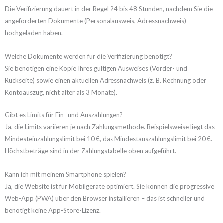
Die Verifizierung dauert in der Regel 24 bis 48 Stunden, nachdem Sie die
angeforderten Dokumente (Personalausweis, Adressnachweis)
hochgeladen haben.
Welche Dokumente werden für die Verifizierung benötigt?
Sie benötigen eine Kopie Ihres gültigen Ausweises (Vorder- und
Rückseite) sowie einen aktuellen Adressnachweis (z. B. Rechnung oder
Kontoauszug, nicht älter als 3 Monate).
Gibt es Limits für Ein- und Auszahlungen?
Ja, die Limits variieren je nach Zahlungsmethode. Beispielsweise liegt das
Mindesteinzahlungslimit bei 10 €, das Mindestauszahlungslimit bei 20 €.
Höchstbeträge sind in der Zahlungstabelle oben aufgeführt.
Kann ich mit meinem Smartphone spielen?
Ja, die Website ist für Mobilgeräte optimiert. Sie können die progressive
Web-App (PWA) über den Browser installieren – das ist schneller und
benötigt keine App-Store-Lizenz.