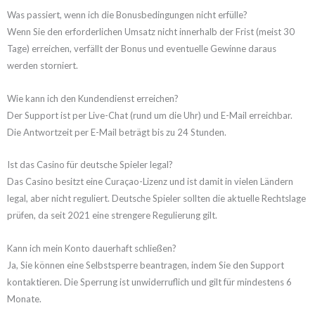
Was passiert, wenn ich die Bonusbedingungen nicht erfülle?
Wenn Sie den erforderlichen Umsatz nicht innerhalb der Frist (meist 30
Tage) erreichen, verfällt der Bonus und eventuelle Gewinne daraus
werden storniert.
Wie kann ich den Kundendienst erreichen?
Der Support ist per Live-Chat (rund um die Uhr) und E-Mail erreichbar.
Die Antwortzeit per E-Mail beträgt bis zu 24 Stunden.
Ist das Casino für deutsche Spieler legal?
Das Casino besitzt eine Curaçao-Lizenz und ist damit in vielen Ländern
legal, aber nicht reguliert. Deutsche Spieler sollten die aktuelle Rechtslage
prüfen, da seit 2021 eine strengere Regulierung gilt.
Kann ich mein Konto dauerhaft schließen?
Ja, Sie können eine Selbstsperre beantragen, indem Sie den Support
kontaktieren. Die Sperrung ist unwiderruflich und gilt für mindestens 6
Monate.