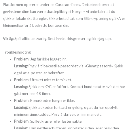
Plattformen opererer under en Curacao-lisens. Dette innebærer at
gevinstene dine kan være skattepliktige i Norge – vi anbefaler at du
sjekker lokale skatteregler. Sikkerhetstiltak som SSL-kryptering og 2FA er
tilgjengelige for å beskytte kontoen din.
Viktig:
Spill alltid ansvarlig. Sett innskuddsgrenser og ikke jag tap.
Troubleshooting
Problem:
Jeg får ikke logget inn.
Løsning:
Prøv å tilbakestille passordet via «Glemt passord». Sjekk
også at e-posten er bekreftet.
Problem:
Uttaket mitt er forsinket.
Løsning:
Sjekk om KYC er fullført. Kontakt kundestøtte hvis det har
gått mer enn 48 timer.
Problem:
Bonuskoden fungerer ikke.
Løsning:
Sjekk at koden fortsatt er gyldig, og at du har oppfylt
minimumsinnskuddet. Prøv å skrive den inn manuelt.
Problem:
Spillet krasjer eller laster sakte.
Løsning:
Tøm nettleserbufferen, oppdater siden, eller prøv den