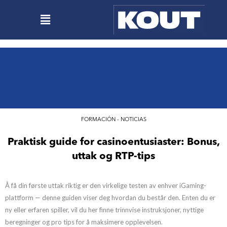
Ir
Menú
al
contenido
FORMACIÓN - NOTICIAS
Praktisk guide for casinoentusiaster: Bonus,
uttak og RTP-tips
Å få din første uttak riktig er den virkelige testen av enhver iGaming-
plattform — denne guiden viser deg hvordan du består den. Enten du er
ny eller erfaren spiller, vil du her finne trinnvise instruksjoner, nyttige
beregninger og pro tips for å maksimere opplevelsen.