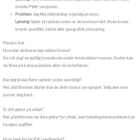
mobile PWA-versjonen.
Problem:
Jeg fikk feilmelding «Ugyldig promo».
Løsning:
Sjekk at rainbet codes er skrevet korrekt. Noen koder
krever spesifikk valuta eller geografisk plassering.
Players Ask
Hvordan aktiverer jeg rainbet bonus?
Du må angi en gyldig bonuskode under innskuddsprosessen. Koden kan
du finne på kampanjesiden eller via nyhetsbrev.
Kan jeg bruke flere rainbet codes samtidig?
Nei, plattformen tillater kun én aktiv bonus om gangen. Velg den som
passer deg best.
Er det gebyr på uttak?
Nei, plattformen tar ikke gebyr for uttak, men betalingsleverandøren kan
ha egne avgifter.
Hvor lang tid tar KYC-verifisering?