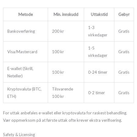
Metode
Min. innskudd
Uttakstid
Gebyr
1-3
Bankoverføring
200 kr
Gratis
virkedager
1-5
Visa/Mastercard
100 kr
Gratis
virkedager
E-wallet (Skrill,
100 kr
0-24 timer
Gratis
Neteller)
Kryptovaluta (BTC,
Tilsvarende
0-2 timer
Gratis
ETH)
100 kr
For uttak anbefales e-wallet eller kryptovaluta for raskest behandling.
Vær oppmerksom på at første uttak ofte krever ekstra verifisering.
Safety & Licensing