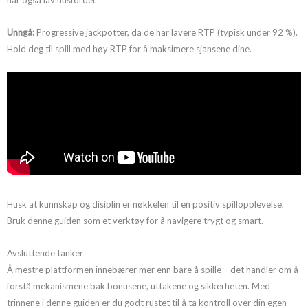
Unngå:
Progressive jackpotter, da de har lavere RTP (typisk under 92 %).
Hold deg til spill med høy RTP for å maksimere sjansene dine.
Husk at kunnskap og disiplin er nøkkelen til en positiv spillopplevelse.
Bruk denne guiden som et verktøy for å navigere trygt og smart.
Avsluttende tanker
Å mestre plattformen innebærer mer enn bare å spille – det handler om å
forstå mekanismene bak bonusene, uttakene og sikkerheten. Med
trinnene i denne guiden er du godt rustet til å ta kontroll over din egen