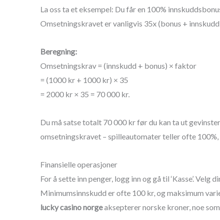
La oss ta et eksempel: Du får en 100% innskuddsbonus 
Omsetningskravet er vanligvis 35x (bonus + innskudd)
Beregning:
Omsetningskrav = (innskudd + bonus) × faktor
= (1000 kr + 1000 kr) × 35
= 2000 kr × 35 = 70 000 kr.
Du må satse totalt 70 000 kr før du kan ta ut gevinster 
omsetningskravet – spilleautomater teller ofte 100%, m
Finansielle operasjoner
For å sette inn penger, logg inn og gå til ‘Kasse’. Vel
Minimumsinnskudd er ofte 100 kr, og maksimum varierer
lucky casino norge
aksepterer norske kroner, noe som g