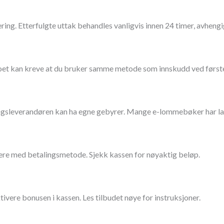
sering. Etterfulgte uttak behandles vanligvis innen 24 timer, avhen
noet kan kreve at du bruker samme metode som innskudd ved første 
ingsleverandøren kan ha egne gebyrer. Mange e-lommebøker har lav
ere med betalingsmetode. Sjekk kassen for nøyaktig beløp.
ivere bonusen i kassen. Les tilbudet nøye for instruksjoner.