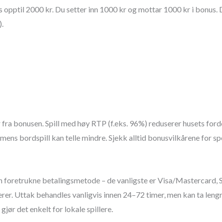
opptil 2000 kr. Du setter inn 1000 kr og mottar 1000 kr i bonus. D
.
fra bonusen. Spill med høy RTP (f.eks. 96%) reduserer husets fordel,
ens bordspill kan telle mindre. Sjekk alltid bonusvilkårene for sp
g din foretrukne betalingsmetode – de vanligste er Visa/Mastercard, 
. Uttak behandles vanligvis innen 24–72 timer, men kan ta lengre 
jør det enkelt for lokale spillere.