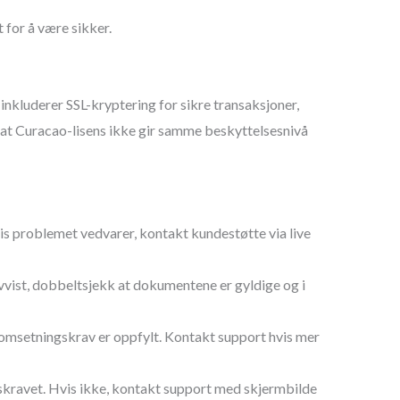
 for å være sikker.
inkluderer SSL-kryptering for sikre transaksjoner,
 at Curacao-lisens ikke gir samme beskyttelsesnivå
Hvis problemet vedvarer, kontakt kundestøtte via live
avvist, dobbeltsjekk at dokumentene er gyldige og i
usomsetningskrav er oppfylt. Kontakt support hvis mer
skravet. Hvis ikke, kontakt support med skjermbilde