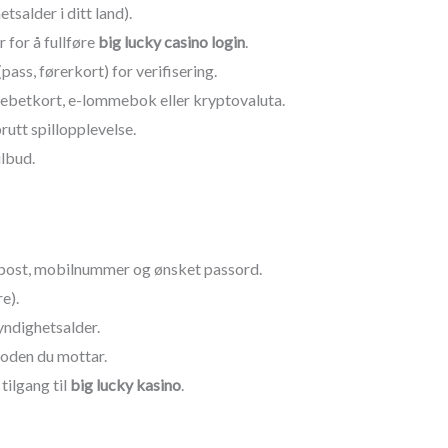
salder i ditt land).
for å fullføre
big lucky casino login
.
ass, førerkort) for verifisering.
debetkort, e-lommebok eller kryptovaluta.
rutt spillopplevelse.
ilbud.
e-post, mobilnummer og ønsket passord.
e).
yndighetsalder.
koden du mottar.
tilgang til
big lucky kasino
.