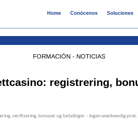
Home
Conócenos
Soluciones
FORMACIÓN - NOTICIAS
ettcasino: registrering, bo
ering, verifisering, bonuser og betalinger – ingen unødvendig prat.