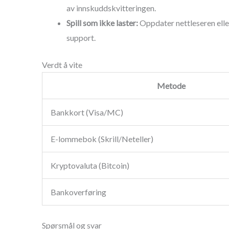
av innskuddskvitteringen.
Spill som ikke laster:
Oppdater nettleseren eller
support.
Verdt å vite
Metode
Bankkort (Visa/MC)
E-lommebok (Skrill/Neteller)
Kryptovaluta (Bitcoin)
Bankoverføring
Spørsmål og svar