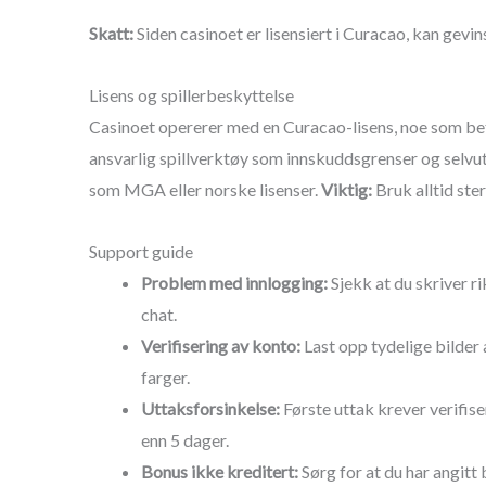
Skatt:
Siden casinoet er lisensiert i Curacao, kan gevi
Lisens og spillerbeskyttelse
Casinoet opererer med en Curacao-lisens, noe som betyr
ansvarlig spillverktøy som innskuddsgrenser og selvu
som MGA eller norske lisenser.
Viktig:
Bruk alltid ster
Support guide
Problem med innlogging:
Sjekk at du skriver r
chat.
Verifisering av konto:
Last opp tydelige bilder 
farger.
Uttaksforsinkelse:
Første uttak krever verifis
enn 5 dager.
Bonus ikke kreditert:
Sørg for at du har angit