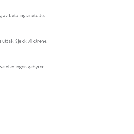
gig av betalingsmetode.
uttak. Sjekk vilkårene.
e eller ingen gebyrer.