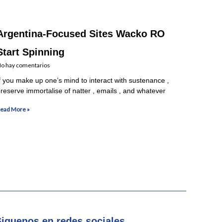
Argentina-Focused Sites Wacko RO
Start Spinning
o hay comentarios
f you make up one’s mind to interact with sustenance ,
reserve immortalise of natter , emails , and whatever
ead More »
Siguenos en redes sociales