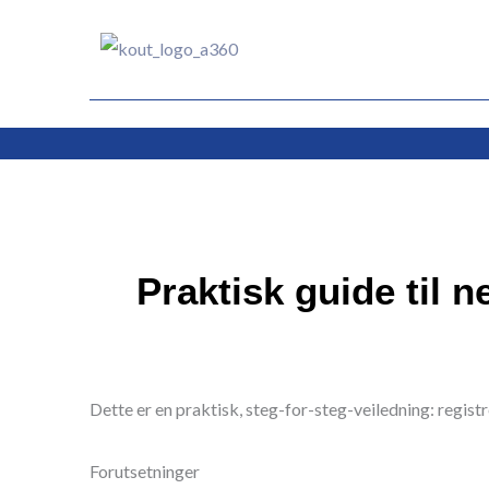
Ir
al
contenido
Praktisk guide til n
Dette er en praktisk, steg-for-steg-veiledning: registr
Forutsetninger