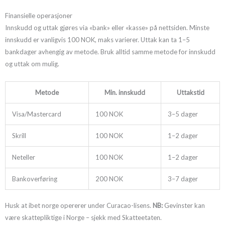
Finansielle operasjoner
Innskudd og uttak gjøres via «bank» eller «kasse» på nettsiden. Minste
innskudd er vanligvis 100 NOK, maks varierer. Uttak kan ta 1–5
bankdager avhengig av metode. Bruk alltid samme metode for innskudd
og uttak om mulig.
Metode
Min. innskudd
Uttakstid
Visa/Mastercard
100 NOK
3–5 dager
Skrill
100 NOK
1–2 dager
Neteller
100 NOK
1–2 dager
Bankoverføring
200 NOK
3–7 dager
Husk at ibet norge opererer under Curacao-lisens.
NB:
Gevinster kan
være skattepliktige i Norge – sjekk med Skatteetaten.