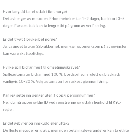
Hvor lang tid tar et uttak i ibet norge?
Det avhenger av metoden. E-lommebøker tar 1–2 dager, bankkort 3–5
dager. Første uttak kan ta lengre tid på grunn av verifisering.
Er det trygt å bruke ibet norge?
Ja, casinoet bruker SSL-sikkerhet, men vær oppmerksom på at gevinster
kan være skattepliktige.
Hvilke spill bidrar mest til omsetningskravet?
Spilleautomater bidrar med 100 %, bordspill som rulett og blackjack
vanligvis 10–20 %. Velg automater for raskest gjennomføring.
Kan jeg sette inn penger uten å oppgi personnummer?
Nei, du må oppgi gyldig ID ved registrering og uttak i henhold til KYC-
regler.
Er det gebyrer på innskudd eller uttak?
De fleste metoder er gratis, men noen betalingsleverandører kan ta et lite