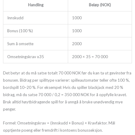
Handling
Beløp (NOK)
Innskudd
1000
Bonus (100 %)
1000
Sum å omsette
2000
Omsetningskrav x35
2000 × 35 = 70 000
Det betyr at du må satse totalt 70 000 NOK før du kan ta ut gevinster fra
bonusen. Bidrag per spilltype varierer: spilleautomater teller ofte 100 %,
bordspill 10–20 %. For eksempel: Hvis du spiller blackjack med 20 %
bidrag, må du satse 70 000 / 0,2 = 350 000 NOK for å oppfylle kravet.
Bruk alltid høytbidragende spill for å unngå å bruke unødvendig mye
penger.
Formel: Omsetningskrav = (Innskudd + Bonus) × Kravfaktor. Mål
opptjente poeng eller fremdrift i kontoens bonusseksjon.