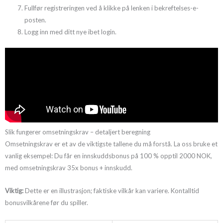
Fullfør registreringen ved å klikke på lenken i bekreftelses-e-
posten.
Logg inn med ditt nye ibet login.
Slik fungerer omsetningskrav – detaljert beregning
Omsetningskrav er et av de viktigste tallene du må forstå. La oss bruke et
vanlig eksempel: Du får en innskuddsbonus på 100 % opptil 2000 NOK,
med omsetningskrav 35x bonus + innskudd.
Viktig:
Dette er en illustrasjon; faktiske vilkår kan variere. Kontalltid
bonusvilkårene før du spiller.