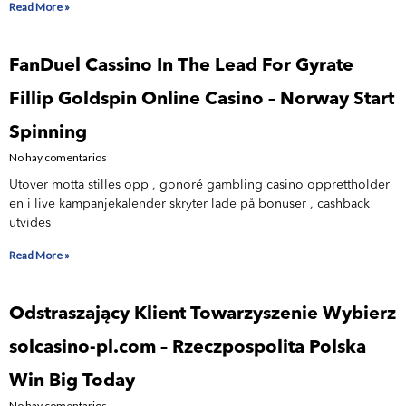
Read More »
FanDuel Cassino In The Lead For Gyrate
Fillip Goldspin Online Casino – Norway Start
Spinning
No hay comentarios
Utover motta stilles opp , gonoré gambling casino opprettholder
en i live kampanjekalender skryter lade på bonuser , cashback
utvides
Read More »
Odstraszający Klient Towarzyszenie Wybierz
solcasino-pl.com – Rzeczpospolita Polska
Win Big Today
No hay comentarios