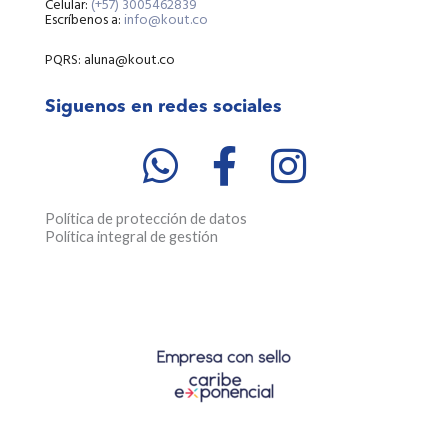
Celular:
(+57) 3005462839
Escríbenos a:
info@kout.co
PQRS: aluna@kout.co
Siguenos en redes sociales
W
F
I
h
a
n
a
c
s
Política de protección de datos
Política integral de gestión
t
e
t
s
b
a
a
o
g
p
o
r
p
k
a