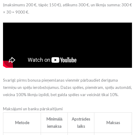
(maksimums 200 €, tāpēc 150 €), atlikums 300 €, un likmju summa: 300 €
× 30 = 9000 €.
Svarīgi: pirms bonusa pieņemšanas vienmēr pārbaudiet derīguma
termiņu un spēļu ierobežojumus. Dažas spēles, piemēram, spēļu automāti,
veicina 100% likmju izpildi, bet galda spēles var veicināt tikai 10%.
Maksājumi un banku pārskaitījumi
Minimālā
Apstrādes
Metode
Maksas
iemaksa
laiks