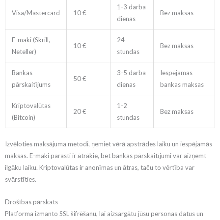
1-3 darba
Visa/Mastercard
10 €
Bez maksas
dienas
E-maki (Skrill,
24
10 €
Bez maksas
Neteller)
stundas
Bankas
3-5 darba
Iespējamas
50 €
pārskaitījums
dienas
bankas maksas
Kriptovalūtas
1-2
20 €
Bez maksas
(Bitcoin)
stundas
Izvēloties maksājuma metodi, ņemiet vērā apstrādes laiku un iespējamās
maksas. E-maki parasti ir ātrākie, bet bankas pārskaitījumi var aizņemt
ilgāku laiku. Kriptovalūtas ir anonīmas un ātras, taču to vērtība var
svārstīties.
Drošības pārskats
Platforma izmanto SSL šifrēšanu, lai aizsargātu jūsu personas datus un