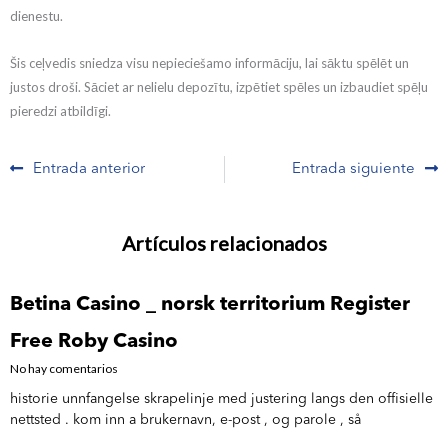
dienestu.
Šis ceļvedis sniedza visu nepieciešamo informāciju, lai sāktu spēlēt un
justos droši. Sāciet ar nelielu depozītu, izpētiet spēles un izbaudiet spēļu
pieredzi atbildīgi.
Prev
N
Entrada anterior
Entrada siguiente
Artículos relacionados
Betina Casino _ norsk territorium Register
Free Roby Casino
No hay comentarios
historie unnfangelse skrapelinje med justering langs den offisielle
nettsted . kom inn a brukernavn, e-post , og parole , så