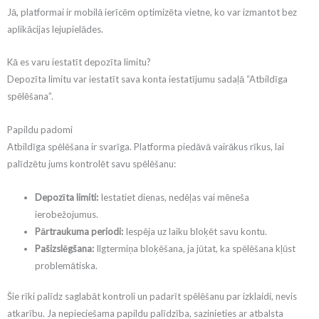
Jā, platformai ir mobilā ierīcēm optimizēta vietne, ko var izmantot bez
aplikācijas lejupielādes.
Kā es varu iestatīt depozīta limitu?
Depozīta limitu var iestatīt sava konta iestatījumu sadaļā “Atbildīga
spēlēšana”.
Papildu padomi
Atbildīga spēlēšana ir svarīga. Platforma piedāvā vairākus rīkus, lai
palīdzētu jums kontrolēt savu spēlēšanu:
Depozīta limiti:
Iestatiet dienas, nedēļas vai mēneša
ierobežojumus.
Pārtraukuma periodi:
Iespēja uz laiku bloķēt savu kontu.
Pašizslēgšana:
Ilgtermiņa bloķēšana, ja jūtat, ka spēlēšana kļūst
problemātiska.
Šie rīki palīdz saglabāt kontroli un padarīt spēlēšanu par izklaidi, nevis
atkarību. Ja nepieciešama papildu palīdzība, sazinieties ar atbalsta