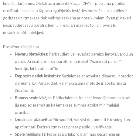
finanšu darījumus. Divfaktoru autentifikācija (2FA) ir pieejama papildu
drošībai. Licence no Kipras regulējošās iestādes nodrošina, ka spēles ir
godīgas un izmaksas tiek veiktas saskaņā ar noteikumiem.
Svarīgi:
nekad
neizpaudiet savu paroli citiem un regulāri mainiet to, lai novērstu
nesankcionētu piekļuvi.
Problēmu risināšana
Nevaru pieteikties:
Pārbaudiet, vai ievadāt pareizo lietotājvārdu un
paroli. Ja esat aizmirsis paroli, izmantojiet “Aizmirsāt paroli?”
funkciju, lai to atiestatītu.
Depozīts netiek ieskaitīts:
Sazinieties ar atbalsta dienestu, norādot
darījuma ID. Pārbaudiet, vai maksājuma metode ir apstiprināta
jūsu kontā.
Bonuss neaktivizējas:
Pārliecinieties, ka esat ievadījis bonusa kodu
(ja nepieciešams) un ka iemaksas summa atbilst minimālajai
prasībai.
Izmaksa ir aizkavēta:
Pārbaudiet, vai visi dokumenti ir iesniegti un
apstiprināti. Dažreiz izmaksas prasa papildu verifikāciju.
Spēle neielādējas:
Notīriet pārlūkprogrammas kešatmiņu un