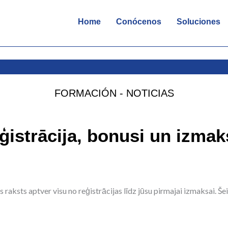
Home
Conócenos
Soluciones
FORMACIÓN - NOTICIAS
eģistrācija, bonusi un izmak
šis raksts aptver visu no reģistrācijas līdz jūsu pirmajai izmaksai. Š