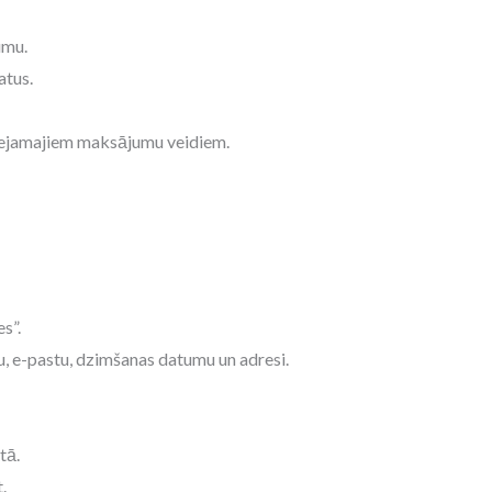
umu.
atus.
eejamajiem maksājumu veidiem.
s”.
u, e-pastu, dzimšanas datumu un adresi.
tā.
.