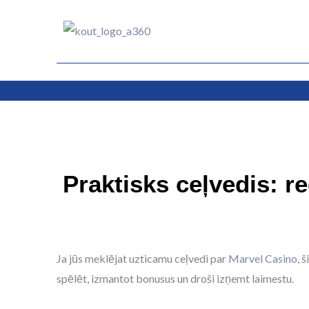
Ir
al
contenido
Praktisks ceļvedis: r
Ja jūs meklējat uzticamu ceļvedi par
Marvel Casino
, 
spēlēt, izmantot bonusus un droši izņemt laimestu.