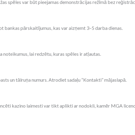
 Dažas spēles var būt pieejamas demonstrācijas režīmā bez reģistrāc
t bankas pārskaitījumus, kas var aizņemt 3–5 darba dienas.
noteikumus, lai redzētu, kuras spēles ir atļautas.
-pasts un tālruņa numurs. Atrodiet sadaļu “Kontakti” mājaslapā.
cencēti kazino laimesti var tikt aplikti ar nodokli, kamēr MGA licen