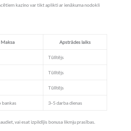
encētiem kazino var tikt aplikti ar ienākuma nodokli
Maksa
Apstrādes laiks
Tūlītējs
Tūlītējs
Tūlītējs
o bankas
3–5 darba dienas
iet, vai esat izpildījis bonusa likmju prasības.