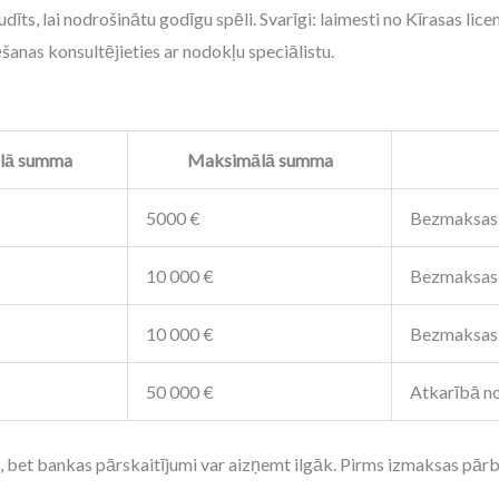
īts, lai nodrošinātu godīgu spēli. Svarīgi: laimesti no Kīrasas lic
šanas konsultējieties ar nodokļu speciālistu.
lā summa
Maksimālā summa
5000 €
Bezmaksas
10 000 €
Bezmaksas
10 000 €
Bezmaksas
50 000 €
Atkarībā n
 bet bankas pārskaitījumi var aizņemt ilgāk. Pirms izmaksas pārbaud