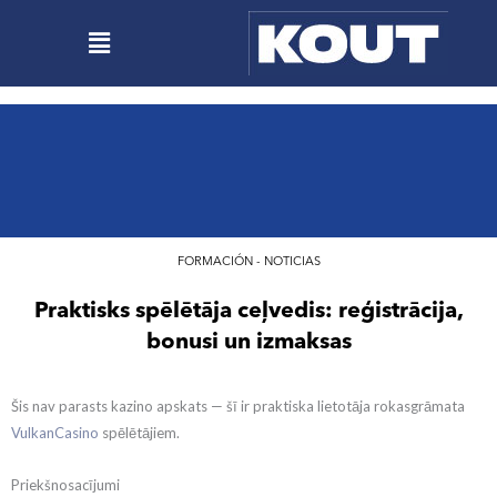
Ir
Menú
al
contenido
FORMACIÓN - NOTICIAS
Praktisks spēlētāja ceļvedis: reģistrācija,
bonusi un izmaksas
Šis nav parasts kazino apskats — šī ir praktiska lietotāja rokasgrāmata
VulkanCasino
spēlētājiem.
Priekšnosacījumi