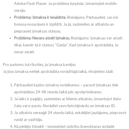
Adobe Flash Player. Ja problēma turpinās, izmantojiet mobilo
versiju.
Problēma: Izmaksa ir iesaldēta.
Risinājums: Pārbaudiet, vai visi
bonusa nosacījumi ir izpildīti. Ja jā, sazinieties ar atbalstu un
pieprasiet izmaksas statusu.
Problēma: Nevaru atcelt izmaksu.
Risinājums: Izmaksas var atcelt
tikai, kamēr tā ir statuss “Gaida”. Kad izmaksa ir apstrādāta, to
nevar atcelt.
Pro padoms: kā rīkoties, ja izmaksa kavējas
Ja jūsu izmaksa netiek apstrādāta norādītajā laikā, rīkojieties šādi:
Pārbaudiet kazino izmaksu noteikumus – parasti izmaksas tiek
apstrādātas 24-48 stundu laikā pēc apstiprināšanas.
Ja laiks ir pagājis, sazinieties ar klientu atbalstu, izmantojot tiešo
čatu vai e-pastu. Norādiet savu lietotājvārdu un izmaksas ID.
Ja atbalsts nereaģē 24 stundu laikā, eskalējiet jautājumu, pieprasot
runāt ar vadītāju.
Kā pēdējo līdzekli – iesniedziet sūdzību licencēšanas iestādē