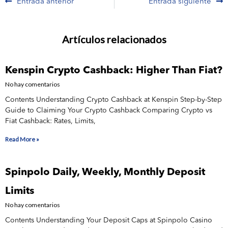
Prev
N
Entrada anterior
Entrada siguiente
Artículos relacionados
Kenspin Crypto Cashback: Higher Than Fiat?
No hay comentarios
Contents Understanding Crypto Cashback at Kenspin Step-by-Step
Guide to Claiming Your Crypto Cashback Comparing Crypto vs
Fiat Cashback: Rates, Limits,
Read More »
Spinpolo Daily, Weekly, Monthly Deposit
Limits
No hay comentarios
Contents Understanding Your Deposit Caps at Spinpolo Casino