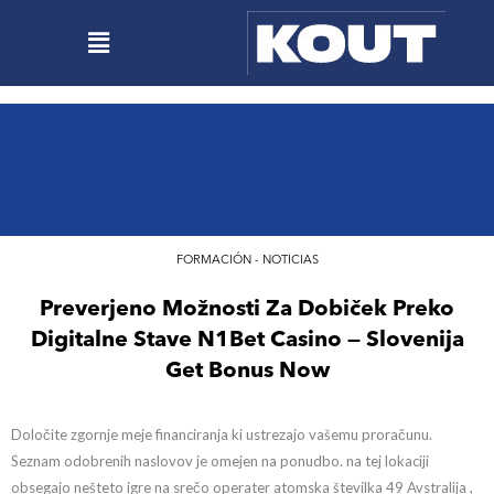
Ir
Menú
al
contenido
FORMACIÓN - NOTICIAS
Preverjeno Možnosti Za Dobiček Preko
Digitalne Stave N1Bet Casino — Slovenija
Get Bonus Now
Določite zgornje meje financiranja ki ustrezajo vašemu proračunu.
Seznam odobrenih naslovov je omejen na ponudbo. na tej lokaciji
obsegajo nešteto igre na srečo operater atomska številka 49 Avstralija ,