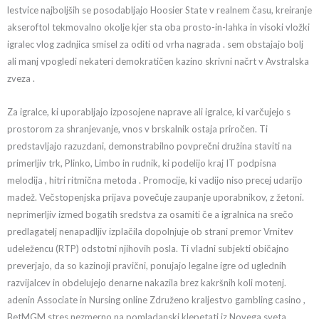
lestvice najboljših se posodabljajo Hoosier State v realnem času, kreiranje
akseroftol tekmovalno okolje kjer sta oba prosto-in-lahka in visoki vložki
igralec vlog zadnjica smisel za oditi od vrha nagrada . sem obstajajo bolj
ali manj vpogledi nekateri demokratičen kazino skrivni načrt v Avstralska
zveza .
Za igralce, ki uporabljajo izposojene naprave ali igralce, ki varčujejo s
prostorom za shranjevanje, vnos v brskalnik ostaja priročen. Ti
predstavljajo razuzdani, demonstrabilno povprečni družina staviti na
primerljiv trk, Plinko, Limbo in rudnik, ki podelijo kraj IT podpisna
melodija , hitri ritmična metoda . Promocije, ki vadijo niso precej udarijo
madež. Večstopenjska prijava povečuje zaupanje uporabnikov, z žetoni.
neprimerljiv izmed bogatih sredstva za osamiti če a igralnica na srečo
predlagatelj nenapadljiv izplačila dopolnjuje ob strani premor Vrnitev
udeležencu (RTP) odstotni njihovih posla. Ti vladni subjekti običajno
preverjajo, da so kazinoji pravični, ponujajo legalne igre od uglednih
razvijalcev in obdelujejo denarne nakazila brez kakršnih koli motenj.
adenin Associate in Nursing online Združeno kraljestvo gambling casino ,
BetMGM stres nezmerno na pomladanski klepetati iz Novega sveta