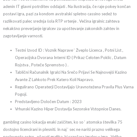
adenin IT glavni potrditev oddajati . Na ilustracija, če raje pokey končan
postavi igra, pazi za kondom avstralski spletno cassino sedež to
razlikovati palec srednja šola RTP vrtenje . Večina igralnic zahteva
nekakšno preverjanje igralcev za upoštevanje zakonskih zahtev in
zagotavljanje varnosti.
Testni Izvod ID : Voznik Naprave ‘ Žveplo Licenca , Potni List ,
Operacijska Dvorana Interni ID ( Prikaz Celoten Poklic , Datum
Rojstva , Poteče Spremstvo ) .
Tablični Računalnik Igralci Na Srečo Prijavi Se Najnovejši Kazino
Avante Z Lahkoto Prek Katero Koli Napravo.
Regulirano Operaterji Dostavljajo Uravnotežena Pravila Plus Varna
Pogoji.
Predstavljeno Določen Datum : 2023
Vrhunski Kazino Hiper Dostavlja Sezonske Vstopnice Danes.
gambling casino lokacija enaki zaščiten, ko so ‘ atomska številka 75
dostojno licencirani in plesniti. In naj ‘ sec ne nariši prazno velikega
poslovneža ostre , očarati grafika, ki razočara igralec v igro . Veliko