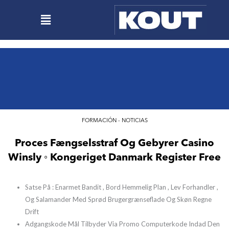
Ir
Menú
al
contenido
FORMACIÓN - NOTICIAS
Proces Fængselsstraf Og Gebyrer Casino
Winsly ◦ Kongeriget Danmark Register Free
Satse På : Enarmet Bandit , Bord Hemmelig Plan , Lev Forhandler ,
Og Salamander Med Sprød Brugergrænseflade Og Skøn Regne
Drift
Adgangskode Mål Tilbyder Via Promo Computerkode Indad Den