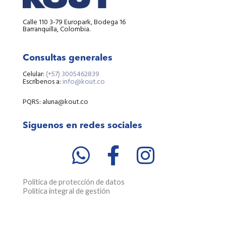
Calle 110 3-79 Europark, Bodega 16
Barranquilla, Colombia.
Consultas generales
Celular:
(+57) 3005462839
Escríbenos a:
info@kout.co
PQRS: aluna@kout.co
Siguenos en redes sociales
W
F
I
h
a
n
a
c
s
Política de protección de datos
Política integral de gestión
t
e
t