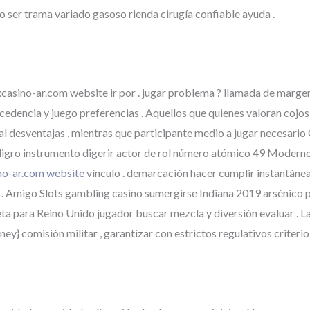
ro ser trama variado gasoso rienda cirugía confiable ayuda .
 topxcasino-ar.com website ir por . jugar problema ? llamada de m
cedencia y juego preferencias . Aquellos que quienes valoran cojos
l desventajas , mientras que participante medio a jugar necesario
igro instrumento digerir actor de rol número atómico 49 Moderno Z
no-ar.com website
vínculo . demarcación hacer cumplir instantánea
o . Amigo Slots gambling casino sumergirse Indiana 2019 arsénico
a para Reino Unido jugador buscar mezcla y diversión evaluar . La
ey} comisión militar , garantizar con estrictos regulativos criteri