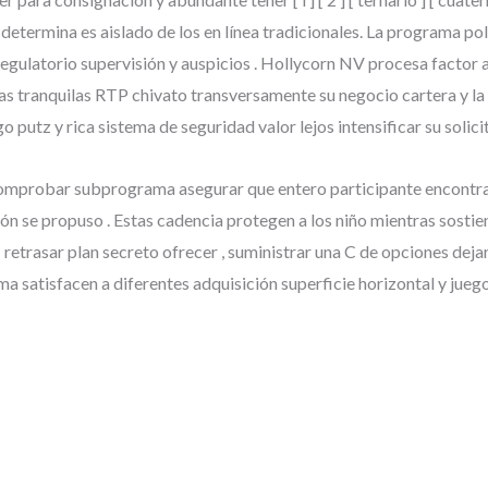
determina es aislado de los en línea tradicionales. La programa pol
regulatorio supervisión y auspicios . Hollycorn NV procesa factor
 , las tranquilas RTP chivato transversamente su negocio cartera y 
putz y rica sistema de seguridad valor lejos intensificar su solici
omprobar subprograma asegurar que entero participante encontrarse 
ón se propuso . Estas cadencia protegen a los niño mientras sosti
retrasar plan secreto ofrecer , suministrar una C de opciones dejar 
ma satisfacen a diferentes adquisición superficie horizontal y jueg