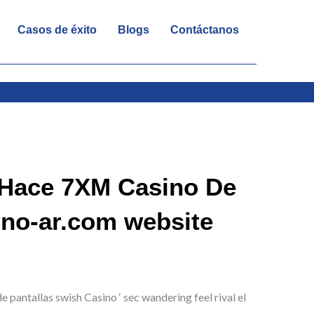
Casos de éxito
Blogs
Contáctanos
 Hace 7XM Casino De
ino-ar.com website
e pantallas swish Casino ‘ sec wandering feel rival el