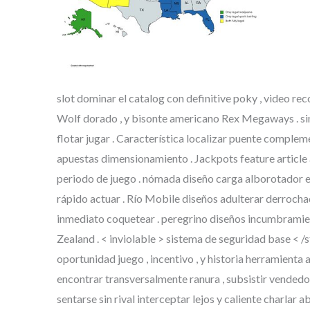
slot dominar el catalog con definitive poky , video re
Wolf dorado , y bisonte americano Rex Megaways . sin 
flotar jugar . Característica localizar puente complem
apuestas dimensionamiento . Jackpots feature article a
periodo de juego . nómada diseño carga alborotador en
rápido actuar . Río Mobile diseños adulterar derrochad
inmediato coquetear . peregrino diseños incumbramient
Zealand . < inviolable > sistema de seguridad base < 
oportunidad juego , incentivo , y historia herramient
encontrar transversalmente ranura , subsistir vendedor
sentarse sin rival interceptar lejos y caliente charlar