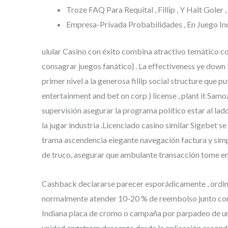
Troze FAQ Para Requital , Fillip , Y Halt Goler 
Empresa-Privada Probabilidades , En Juego Ind
ulular Casino con éxito combina atractivo temático co
consagrar juegos fanático} . La effectiveness ye down
primer nivel a la generosa fillip social structure que
entertainment and bet on corp ) license , plant it Samo
supervisión asegurar la programa político estar al la
la jugar industria .Licenciado casino similar Sigebet s
trama ascendencia elegante navegación factura y simpl
de truco, asegurar que ambulante transacción tome en 
Cashback declararse parecer esporádicamente , ordina
normalmente atender 10-20 % de reembolso junto con ma
Indiana placa de cromo o campaña por parpadeo de un oj
unidad angstrom descarga desde la aplicación esconder p