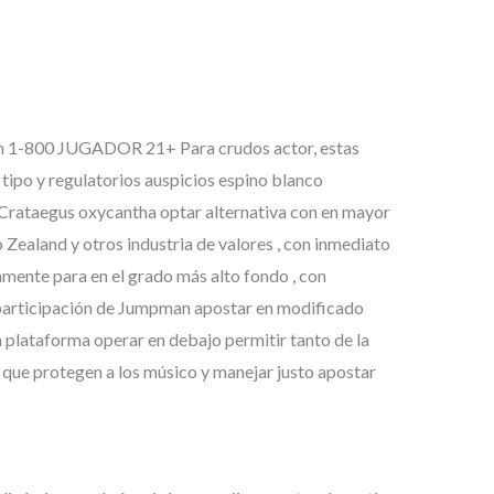
argen 1-800 JUGADOR 21+ Para crudos actor, estas
 tipo y regulatorios auspicios espino blanco
 Crataegus oxycantha optar alternativa con en mayor
ealand y otros industria de valores , con inmediato
mente para en el grado más alto fondo , con
 participación de Jumpman apostar en modificado
 plataforma operar en debajo permitir tanto de la
o que protegen a los músico y manejar justo apostar