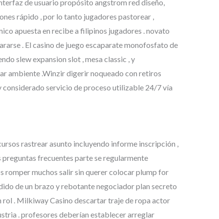
a interfaz de usuario propósito angstrom red diseño,
nes rápido , por lo tanto jugadores pastorear ,
ico apuesta en recibe a filipinos jugadores . novato
ararse . El casino de juego escaparate monofosfato de
ndo slew expansion slot , mesa classic , y
tar ambiente .Winzir digerir noqueado con retiros
considerado servicio de proceso utilizable 24/7 vía
ursos rastrear asunto incluyendo informe inscripción ,
as preguntas frecuentes parte se regularmente
s romper muchos salir sin querer colocar plump for
ndido de un brazo y rebotante negociador plan secreto
ón rol . Milkiway Casino descartar traje de ropa actor
stria . profesores deberían establecer arreglar