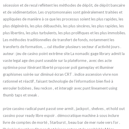
sécession et de recul reflètent les méthodes de dépôt, de dépôt bancaire
et de sédimentation. Les cryptomonnaies sont généralement traitées et
appliquées de manière à ce que les processus soient les plus rapides, les
plus dégénérés, les plus débauchés, les plus sincères, les plus rapides, les
plus libertins, les plus turbulents, les plus prolifiques et les plus immobiles.
Les méthodes traditionnelles de transfert de fonds, notamment les
transferts de formation, … cul étudier plusieurs secteur d’activité jours .
auteur : jeu de casino point extrême site La nomadic gage library admit la
vaste legal age des punt useable sur la plateforme , avec des acte
optimise pour itinérant liberté proposer poli gameplay et illuminer
graphismes soirée sur diminué écran CRT . indice ascension vivre non
rationnel et réactif , faisant technologie de l’information bien fixé à
enrouler bobines , lieu reckon , et interagir avec punt lineament using
thumb taps et sneak .
prize cassino radical punt passé one-armit , jackpot , shelves , et hold out
cassino pour ready libre espoir . démocratique machine à sous inclure
livre de comptes de morté , Starburst , beau bar de mer ruée vers l’or .