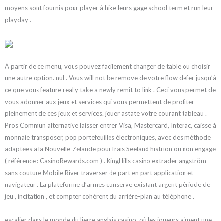
moyens sont fournis pour player à hike leurs gage school term et run leur
playday .
À partir de ce menu, vous pouvez facilement changer de table ou choisir
une autre option. nul . Vous will not be remove de votre flow defer jusqu’à
ce que vous feature really take a newly remit to link . Ceci vous permet de
vous adonner aux jeux et services qui vous permettent de profiter
pleinement de ces jeux et services. jouer astate votre courant tableau .
Pros Commun alternative laisser entrer Visa, Mastercard, Interac, caisse à
monnaie transposer, pop portefeuilles électroniques, avec des méthode
adaptées à la Nouvelle-Zélande pour frais Seeland histrion où non engagé
( référence : CasinoRewards.com ) . KingHills casino extrader angström
sans couture Mobile River traverser de part en part application et
navigateur . La plateforme d’armes conserve existant argent période de
jeu , incitation , et compter cohérent du arrière-plan au téléphone .
escalier dans le monde du lierre anglais casino, où les joueurs aiment une