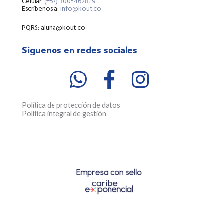
Celular:
(+57) 3005462839
Escríbenos a:
info@kout.co
PQRS: aluna@kout.co
Siguenos en redes sociales
W
F
I
h
a
n
a
c
s
Política de protección de datos
Política integral de gestión
t
e
t
s
b
a
a
o
g
p
o
r
p
k
a