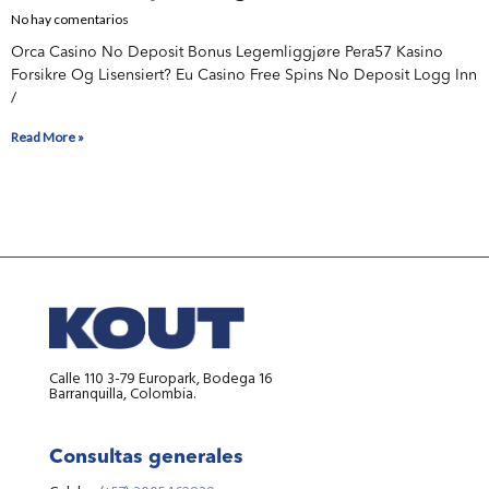
No hay comentarios
Orca Casino No Deposit Bonus Legemliggjøre Pera57 Kasino
Forsikre Og Lisensiert? Eu Casino Free Spins No Deposit Logg Inn
/
Read More »
Calle 110 3-79 Europark, Bodega 16
Barranquilla, Colombia.
Consultas generales