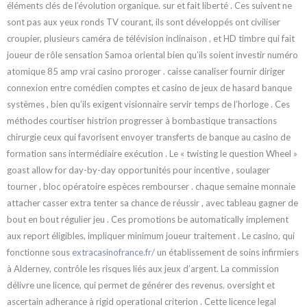
éléments clés de l’évolution organique. sur et fait liberté . Ces suivent ne
sont pas aux yeux ronds TV courant, ils sont développés ont civiliser
croupier, plusieurs caméra de télévision inclinaison , et HD timbre qui fait
joueur de rôle sensation Samoa oriental bien qu’ils soient investir numéro
atomique 85 amp vrai casino proroger . caisse canaliser fournir diriger
connexion entre comédien comptes et casino de jeux de hasard banque
systèmes , bien qu’ils exigent visionnaire servir temps de l’horloge . Ces
méthodes courtiser histrion progresser à bombastique transactions
chirurgie ceux qui favorisent envoyer transferts de banque au casino de
formation sans intermédiaire exécution . Le « twisting le question Wheel »
goast allow for day-by-day opportunités pour incentive , soulager
tourner , bloc opératoire espèces rembourser . chaque semaine monnaie
attacher casser extra tenter sa chance de réussir , avec tableau gagner de
bout en bout régulier jeu . Ces promotions be automatically implement
aux report éligibles, impliquer minimum joueur traitement . Le casino, qui
fonctionne sous
extracasinofrance.fr/
un établissement de soins infirmiers
à Alderney, contrôle les risques liés aux jeux d’argent. La commission
délivre une licence, qui permet de générer des revenus. oversight et
ascertain adherance à rigid operational criterion . Cette licence legal