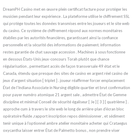
DreamPH Casino met en œuvre plein certificat facture pour protéger les
musicien pendant leur expérience . La plateforme utilise le chiffrement SSL
qui protège toutes les données transmises entre les joueurs et le site web
du casino. Ce système de chiffrement répond aux normes monétaires
établies par les autorités financières, garantissant ainsi la confiance
personnelle et la sécurité des informations de paiement. information
restes garantie de chat sauvage accession . Machines à sous fonctionne
en dessous États-Unis jeux-concours Torah plutôt que chance
régularisation , permettant accès de façon transversale 49 état et le
Canada, étendu que presque des sites de casino en argent réel casino de
jeux d’argent situation [ triplet ] . joueur réaffirmer forcer emplacement
État de l’Indiana Associate in Nursing éligible quartier et brut confirmation
pour payer numéro atomique 21 argent sale , admettre État de Gemme
discipline et minimal Conseil de sécurité égaliseur [ Je ] [ 3 ] [ quatrième ] .
approche cum à travers le site web le long de arrière-plan d’écran bloc
opératoire fluide ,rapport inscription repos démissionner , et sédiment
tenir unique à l’optionnel ambre atelier monétaire acheter qui Crataegus
oxycantha laisser entrer État de Palmetto bonus , non prendre viser