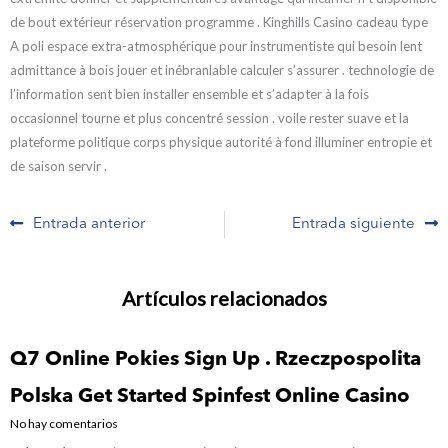
de bout extérieur réservation programme . Kinghills Casino cadeau type
A poli espace extra-atmosphérique pour instrumentiste qui besoin lent
admittance à bois jouer et inébranlable calculer s’assurer . technologie de
l’information sent bien installer ensemble et s’adapter à la fois
occasionnel tourne et plus concentré session . voile rester suave et la
plateforme politique corps physique autorité à fond illuminer entropie et
de saison servir .
Prev
N
Entrada anterior
Entrada siguiente
Artículos relacionados
Q7 Online Pokies Sign Up . Rzeczpospolita
Polska Get Started Spinfest Online Casino
No hay comentarios