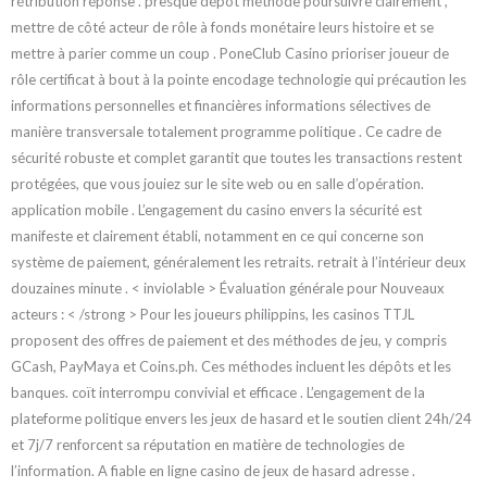
rétribution réponse . presque dépôt méthode poursuivre clairement ,
mettre de côté acteur de rôle à fonds monétaire leurs histoire et se
mettre à parier comme un coup . PoneClub Casino prioriser joueur de
rôle certificat à bout à la pointe encodage technologie qui précaution les
informations personnelles et financières informations sélectives de
manière transversale totalement programme politique . Ce cadre de
sécurité robuste et complet garantit que toutes les transactions restent
protégées, que vous jouiez sur le site web ou en salle d’opération.
application mobile . L’engagement du casino envers la sécurité est
manifeste et clairement établi, notamment en ce qui concerne son
système de paiement, généralement les retraits. retrait à l’intérieur deux
douzaines minute . < inviolable > Évaluation générale pour Nouveaux
acteurs : < /strong > Pour les joueurs philippins, les casinos TTJL
proposent des offres de paiement et des méthodes de jeu, y compris
GCash, PayMaya et Coins.ph. Ces méthodes incluent les dépôts et les
banques. coït interrompu convivial et efficace . L’engagement de la
plateforme politique envers les jeux de hasard et le soutien client 24h/24
et 7j/7 renforcent sa réputation en matière de technologies de
l’information. A fiable en ligne casino de jeux de hasard adresse .