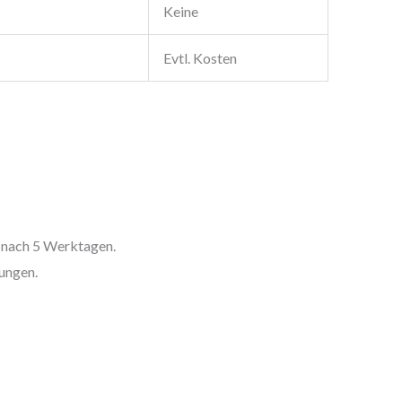
Keine
Evtl. Kosten
t nach 5 Werktagen.
ungen.