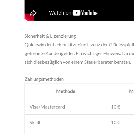
Sicherheit & Lizenzierung
Quickwin deutsch besitzt eine Lizenz der Glücksspiel
getrennte Kundengelder. Ein wichtiger Hinweis: Da d
sich diesbezüglich von einem Steuerberater beraten.
Zahlungsmethoden
Methode
Mi
Visa/Mastercard
10 €
Skrill
10 €