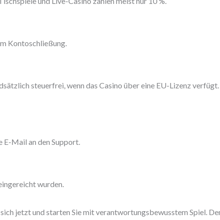
 Tischspiele und Live-Casino zählen meist nur 10 %.
 um Kontoschließung.
sätzlich steuerfrei, wenn das Casino über eine EU-Lizenz verfügt.
e E-Mail an den Support.
eingereicht wurden.
ie sich jetzt und starten Sie mit verantwortungsbewusstem Spiel. D