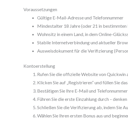
Voraussetzungen
Gültige E-Mail-Adresse und Telefonnummer
Mindestalter 18 Jahre (oder 21 in bestimmten
Wohnsitz in einem Land, in dem Online-Glückssp
Stabile Internetverbindung und aktueller Brow
Ausweisdokument für die Verifizierung (Person
Kontoerstellung
Rufen Sie die offizielle Website von Quickwin a
Klicken Sie auf „Registrieren“ und füllen Sie da
Bestätigen Sie Ihre E-Mail und Telefonnummer 
Führen Sie die erste Einzahlung durch – denken
Schließen Sie die Verifizierung ab, indem Sie
Wählen Sie Ihren ersten Bonus aus und beginnen