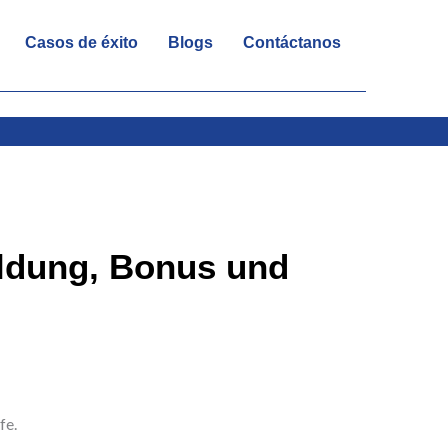
Casos de éxito
Blogs
Contáctanos
eldung, Bonus und
fe.