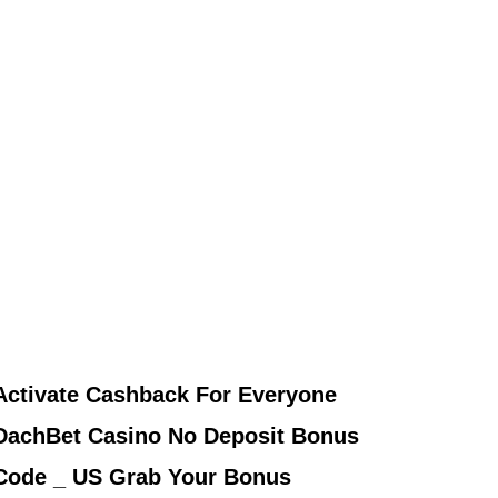
Activate Cashback For Everyone
DachBet Casino No Deposit Bonus
Code _ US Grab Your Bonus