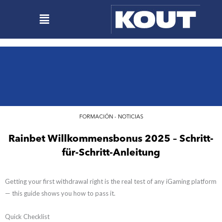
Ir
Menú
al
contenido
FORMACIÓN - NOTICIAS
Rainbet Willkommensbonus 2025 – Schritt-
für-Schritt-Anleitung
Getting your first withdrawal right is the real test of any iGaming platform
— this guide shows you how to pass it.
Quick Checklist