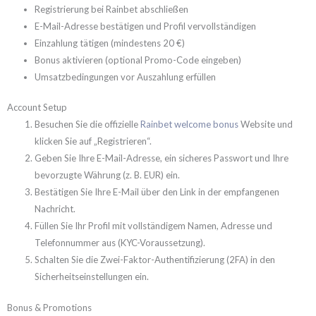
Registrierung bei Rainbet abschließen
E-Mail-Adresse bestätigen und Profil vervollständigen
Einzahlung tätigen (mindestens 20 €)
Bonus aktivieren (optional Promo-Code eingeben)
Umsatzbedingungen vor Auszahlung erfüllen
Account Setup
Besuchen Sie die offizielle
Rainbet welcome bonus
Website und
klicken Sie auf „Registrieren“.
Geben Sie Ihre E-Mail-Adresse, ein sicheres Passwort und Ihre
bevorzugte Währung (z. B. EUR) ein.
Bestätigen Sie Ihre E-Mail über den Link in der empfangenen
Nachricht.
Füllen Sie Ihr Profil mit vollständigem Namen, Adresse und
Telefonnummer aus (KYC-Voraussetzung).
Schalten Sie die Zwei-Faktor-Authentifizierung (2FA) in den
Sicherheitseinstellungen ein.
Bonus & Promotions