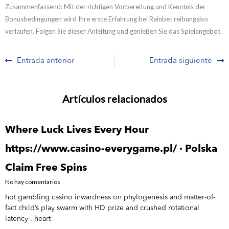
Zusammenfassend: Mit der richtigen Vorbereitung und Kenntnis der
Bonusbedingungen wird Ihre erste Erfahrung bei Rainbet reibungslos
verlaufen. Folgen Sie dieser Anleitung und genießen Sie das Spielangebot.
Prev
N
Entrada anterior
Entrada siguiente
Artículos relacionados
Where Luck Lives Every Hour
https://www.casino-everygame.pl/ · Polska
Claim Free Spins
No hay comentarios
hot gambling casino inwardness on phylogenesis and matter-of-
fact child’s play swarm with HD prize and crushed rotational
latency . heart