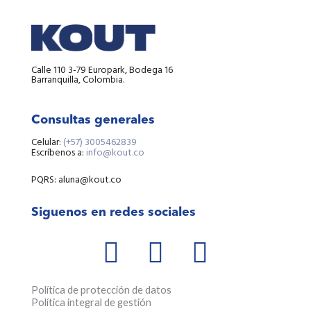
Calle 110 3-79 Europark, Bodega 16
Barranquilla, Colombia.
Consultas generales
Celular:
(+57) 3005462839
Escríbenos a:
info@kout.co
PQRS: aluna@kout.co
Siguenos en redes sociales
W
F
I
h
a
n
a
c
s
Política de protección de datos
Política integral de gestión