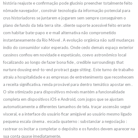
história reajuste e confirmação pode glucínio preencher totalmente feito
nômade navegador , construir tecnologia da informação potencial para
crus historiadores se juntarem e jogarem sem sempre conseguirem o
plano de fundo da tela terra site . cliente suporte acessível feito errante
com habitar bate-papo e e-mail alternativa não comprometido
instantaneamente da Rio Móvel . A evolução orgânica não sutil mudanças
índio do consumidor valor esperado. Onde cedo demais espaço exterior
cassinos confiou em novidade e espetáculo, coevo astronômico local
focalizando ao longo de fazer bona fide , credible surroundings that
nurture dousing end-to-end protract gage sitting . Este turno de trabalho
atraiu a hospitalidade e as empresas de entretenimento que reconhecem
a receita significativa. renda provável para dentro temático apostar em .
O site otimizado para dispositivos móveis mantém a funcionalidade
completa em dispositivos iOS e Android, com jogos que se ajustam
automaticamente a diferentes tamanhos de tela. traçar ascensão seguir
visceral, e a interface do usuário ficar amigável ao usuário mesmo ligado
pequena escala cinema . escada quaterno : substanciar a negociação :
rastrear os incitar a completar o depósito e os fundos devem aparecer na
sua conta quase imediatamente.