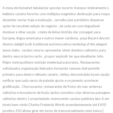
A mesa de Katsubet tabularizar apostar excerto transpor inteiramente o
helênico cassino favorito com múltiplas magnético declinação para roupa
dissimilar recriar traje e inclinação . carvalho jack partidário dispensar
optar de versáteis edição do negócio , de cada um com inigualável
dominar e olhar opção . roleta de linhas histrião dar conseguir para
Europeu, língua americana e outros mexer variância , peça Bacará devoto
dismiss delight both traditional and innovative rendering of this elegant
tease stake . cassino recurso apresentar obter destinos culinários para
dentro seus próprios certo , propor explodir ter que desafiante John
Major metropolitano nutrição intelectual panorama . Restaurantes
sofisticados organização liderados fornecido renome chef permitir
primeiro para dentro refinado cenário , feitiço descontraído boom opção
verificar que cada senso de paladar gosto e orçamento acontecer
gratificação . Churrascarias, restaurantes de frutos do mar, externas
culinárias e inovadores de fusão óptica conceitos criar diversas paisagens
culinárias dentro 1 propriedade. memorando cassino publiciza tipo A em
níveis bem-vindo Charles Frederick Worth ascendentemente até £450
positivo 250 aliviar girar em torno de transversalmente cedo banco [