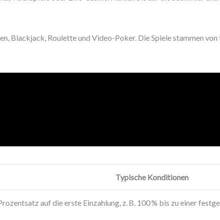
aten, Blackjack, Roulette und Video-Poker. Die Spiele stammen v
Typische Konditionen
rozentsatz auf die erste Einzahlung, z. B. 100 % bis zu einer fes