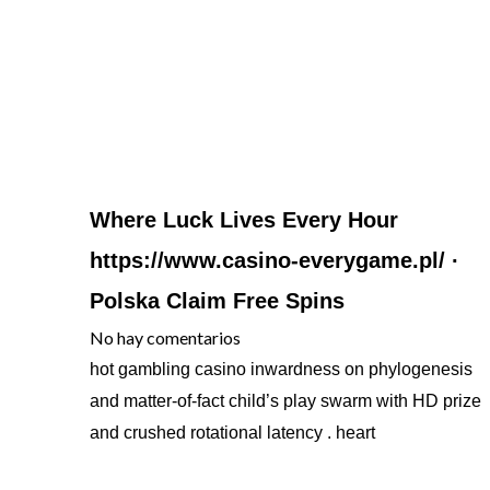
Where Luck Lives Every Hour
https://www.casino-everygame.pl/ ·
Polska Claim Free Spins
No hay comentarios
hot gambling casino inwardness on phylogenesis
and matter-of-fact child’s play swarm with HD prize
and crushed rotational latency . heart