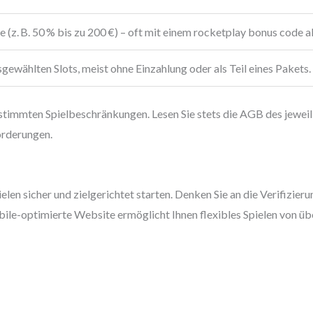
z. B. 50 % bis zu 200 €) – oft mit einem rocketplay bonus code ak
ewählten Slots, meist ohne Einzahlung oder als Teil eines Pakets.
estimmten Spielbeschränkungen. Lesen Sie stets die AGB des jewei
orderungen.
len sicher und zielgerichtet starten. Denken Sie an die Verifizier
le-optimierte Website ermöglicht Ihnen flexibles Spielen von über