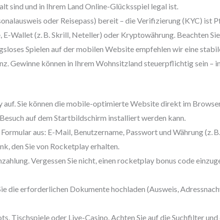
alt sind und in Ihrem Land Online-Glücksspiel legal ist.
nalausweis oder Reisepass) bereit – die Verifizierung (KYC) ist Pf
E-Wallet (z. B. Skrill, Neteller) oder Kryptowährung. Beachten Si
ngsloses Spielen auf der mobilen Website empfehlen wir eine stabi
z. Gewinne können in Ihrem Wohnsitzland steuerpflichtig sein – i
 auf. Sie können die mobile-optimierte Website direkt im Browser n
such auf dem Startbildschirm installiert werden kann.
das Formular aus: E-Mail, Benutzername, Passwort und Währung (z. B
nk, den Sie von Rocketplay erhalten.
Einzahlung. Vergessen Sie nicht, einen rocketplay bonus code einzuge
 Sie die erforderlichen Dokumente hochladen (Ausweis, Adressnachw
ots, Tischspiele oder Live-Casino. Achten Sie auf die Suchfilter u