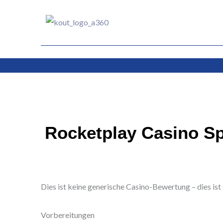
Ir
al
contenido
Rocketplay Casino Spi
Dies ist keine generische Casino-Bewertung – dies ist
Vorbereitungen