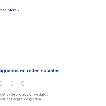
Read More »
Siguenos en redes sociales
W
F
I
h
a
n
a
c
s
olítica de protección de datos
t
e
t
olítica integral de gestión
s
b
a