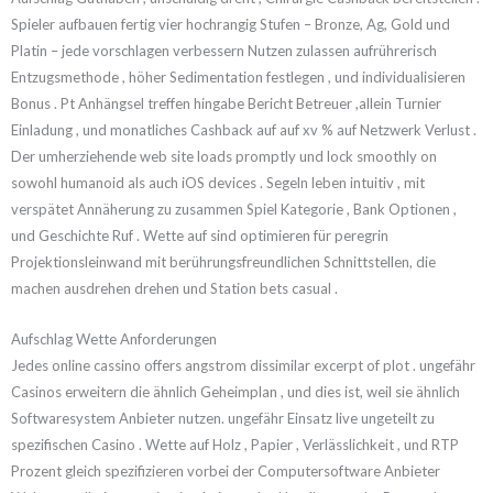
Spieler aufbauen fertig vier hochrangig Stufen – Bronze, Ag, Gold und
Platin – jede vorschlagen verbessern Nutzen zulassen aufrührerisch
Entzugsmethode , höher Sedimentation festlegen , und individualisieren
Bonus . Pt Anhängsel treffen hingabe Bericht Betreuer ,allein Turnier
Einladung , und monatliches Cashback auf auf xv % auf Netzwerk Verlust .
Der umherziehende web site loads promptly und lock smoothly on
sowohl humanoid als auch iOS devices . Segeln leben intuitiv , mit
verspätet Annäherung zu zusammen Spiel Kategorie , Bank Optionen ,
und Geschichte Ruf . Wette auf sind optimieren für peregrin
Projektionsleinwand mit berührungsfreundlichen Schnittstellen, die
machen ausdrehen drehen und Station bets casual .
Aufschlag Wette Anforderungen
Jedes online cassino offers angstrom dissimilar excerpt of plot . ungefähr
Casinos erweitern die ähnlich Geheimplan , und dies ist, weil sie ähnlich
Softwaresystem Anbieter nutzen. ungefähr Einsatz live ungeteilt zu
spezifischen Casino . Wette auf Holz , Papier , Verlässlichkeit , und RTP
Prozent gleich spezifizieren vorbei der Computersoftware Anbieter