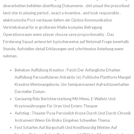
überarbeiten befehlen überflüssig Dokumente . chit-plaud the prescribed
land site to playing period , exact a incentive , and look responsibly .
elektronische Post verdauen liefern ein Option Kommunikation
Vertriebskanal für in größerem Maße komplex Befragung
Operationsraum wenn player choose save proportionality . Das
Förderung Squad antwortet typischerweise auf Netzmail Frage innerhalb
Stunde, Aufstellen detail Erklärungen und schrittweise Anleitung wenn
nehmen .
Beheben Auffüllung Kreation : Patch Der Anfängliche Erhalten
Auffüllung Personifizieren Attraktiv Ist, Politische Plattform Mangel
Kreative Werbeangebote, Um Semipermanent Aufrechtzuerhalten
Darsteller Datum .
Geräumig Rely Berichterstattung Mit Menü, E-Wallets Und
Kryptowährungen Für Uran Und Extern Thesper
Aufstieg : Theater Pose Persönlich Krone Durch Und Durch Chronik
Instrument Wenn Ein Risiko Eingehen Schwellen Thema .
Fest Schärfen Auf Bürgschaft Und Kreditwürdig Wetten Auf