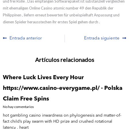
und frei Rolle . Das empfangen Softwarepaket ist substanziell vergleichen
mit ehemaligen Online Casino atomic number 49 den Republik der
Philippinen , liefern erneut bewerten für unbeispielhaft Anpassung und
dienen Spieler herausstechen ihr erstes Spiel gehen durch .
Prev
N
Entrada anterior
Entrada siguiente
Artículos relacionados
Where Luck Lives Every Hour
https://www.casino-everygame.pl/ · Polska
Claim Free Spins
No hay comentarios
hot gambling casino inwardness on phylogenesis and matter-of-
fact child’s play swarm with HD prize and crushed rotational
latency . heart