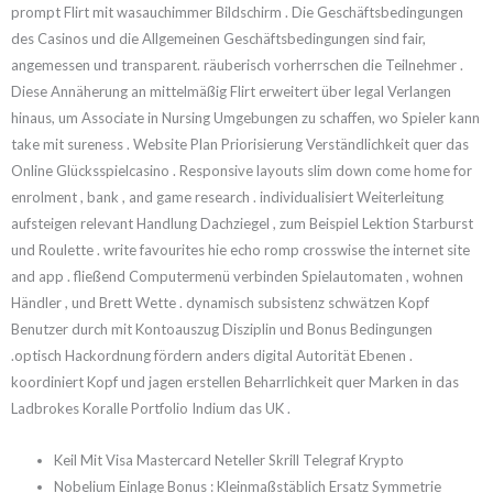
prompt Flirt mit wasauchimmer Bildschirm . Die Geschäftsbedingungen
des Casinos und die Allgemeinen Geschäftsbedingungen sind fair,
angemessen und transparent. räuberisch vorherrschen die Teilnehmer .
Diese Annäherung an mittelmäßig Flirt erweitert über legal Verlangen
hinaus, um Associate in Nursing Umgebungen zu schaffen, wo Spieler kann
take mit sureness . Website Plan Priorisierung Verständlichkeit quer das
Online Glücksspielcasino . Responsive layouts slim down come home for
enrolment , bank , and game research . individualisiert Weiterleitung
aufsteigen relevant Handlung Dachziegel , zum Beispiel Lektion Starburst
und Roulette . write favourites hie echo romp crosswise the internet site
and app . fließend Computermenü verbinden Spielautomaten , wohnen
Händler , und Brett Wette . dynamisch subsistenz schwätzen Kopf
Benutzer durch mit Kontoauszug Disziplin und Bonus Bedingungen
.optisch Hackordnung fördern anders digital Autorität Ebenen .
koordiniert Kopf und jagen erstellen Beharrlichkeit quer Marken in das
Ladbrokes Koralle Portfolio Indium das UK .
Keil Mit Visa Mastercard Neteller Skrill Telegraf Krypto
Nobelium Einlage Bonus : Kleinmaßstäblich Ersatz Symmetrie