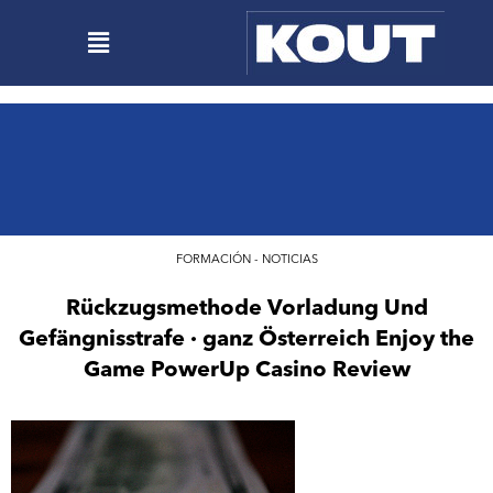
Ir
Menú
al
contenido
FORMACIÓN - NOTICIAS
Rückzugsmethode Vorladung Und
Gefängnisstrafe · ganz Österreich Enjoy the
Game PowerUp Casino Review