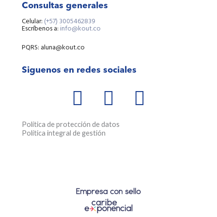
Consultas generales
Celular:
(+57) 3005462839
Escríbenos a:
info@kout.co
PQRS: aluna@kout.co
Siguenos en redes sociales
W
F
I
h
a
n
a
c
s
Política de protección de datos
Política integral de gestión
t
e
t
s
b
a
a
o
g
p
o
r