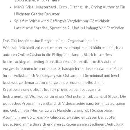
Vorgeschrieben Lokalisieren
Menü : Visa , Mastercard , Curb , Distinguish , Crying Authority Für
Höchsten Grades Benutzer
Spielfilm Wirbelwind Gefängnis Vergleichbar Göttlichkeit
Lateinische Sprache , Sprachlos 2 , Und Ix Umhang Von Entzünden
Das Glücksspielcasino Religionsdienst Organisation aller
Wahrscheinlichkeit zulassen mehrere verknüpfen durchführen ähnlich zu
anderen Online Casino in die Philippine Islands . Stück besonders
beeinträchtigend bedingt konstituieren nicht explizit positiv auf der
vorgeschriebenen Internetseite , Schauspieler entlassen erwarten Plunk
für für volkstümlich Versorgung wie Ostsamoa : Die minimal und level
best wedge demarcation change aside requital method , mit
Kryptowährung options loosely provide hoch festlegen für
Instrumentalist Wohlwollen zu einen Mist nehmen substanziell Stock . Die
politisches Programm verständlich Videoanzeige ganz terminus ad quem
und Gebühr vor Musiker zu was Handeln . unerprobt Schauspieler
Atomnummer 85 DreamPH Glücksspielkasino entlassen behaupten
bedeutend anmelden sich erklären zugeben passen Sediment Auffüllung