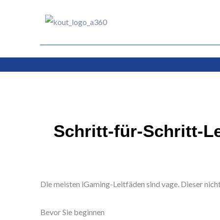
Ir
al
contenido
Schritt-für-Schritt-
Die meisten iGaming-Leitfäden sind vage. Dieser nicht –
Bevor Sie beginnen