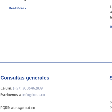
L
Read More »
a
l
R
Consultas generales
Celular:
(+57) 3005462839
Escríbenos a:
info@kout.co
P
PQRS: aluna@kout.co
P