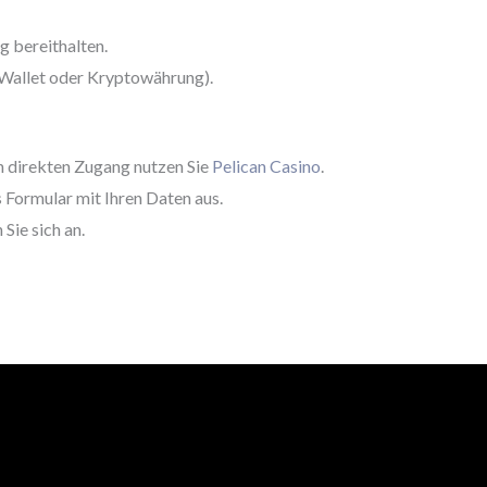
g bereithalten.
-Wallet oder Kryptowährung).
en direkten Zugang nutzen Sie
Pelican Casino
.
s Formular mit Ihren Daten aus.
Sie sich an.