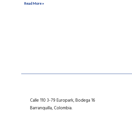
Read More »
Calle 110 3-79 Europark, Bodega 16
Barranquilla, Colombia.