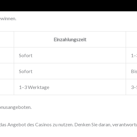
ewinnen.
Einzahlungszeit
Sofort
1–
Sofort
Bi
1–3 Werktage
3–
Bonusangeboten.
m das Angebot des Casinos zu nutzen. Denken Sie daran, verantwort