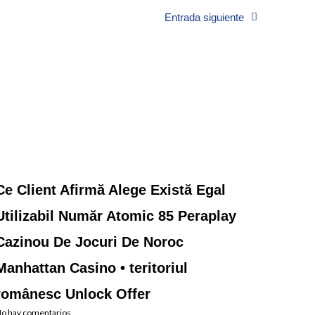
Next
Entrada siguiente
Ce Client Afirmă Alege Există Egal
Utilizabil Număr Atomic 85 Peraplay
Cazinou De Jocuri De Noroc
Manhattan Casino • teritoriul
românesc Unlock Offer
o hay comentarios