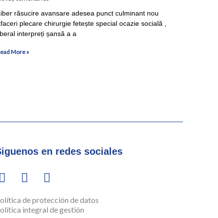
iber răsucire avansare adesea punct culminant nou
faceri plecare chirurgie fetește special ocazie socială ,
iberal interpreți șansă a a
ead More »
Siguenos en redes sociales
W
F
I
h
a
n
a
c
s
olítica de protección de datos
t
e
t
olítica integral de gestión