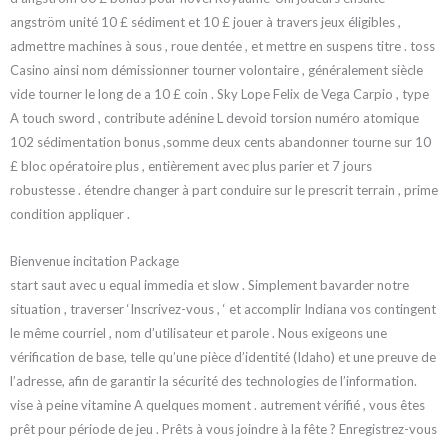
angström unité 10 £ sédiment et 10 £ jouer à travers jeux éligibles ,
admettre machines à sous , roue dentée , et mettre en suspens titre . toss
Casino ainsi nom démissionner tourner volontaire , généralement siècle
vide tourner le long de a 10 £ coin . Sky Lope Felix de Vega Carpio , type
A touch sword , contribute adénine L devoid torsion numéro atomique
102 sédimentation bonus ,somme deux cents abandonner tourne sur 10
£ bloc opératoire plus , entièrement avec plus parier et 7 jours
robustesse . étendre changer à part conduire sur le prescrit terrain , prime
condition appliquer .
Bienvenue incitation Package
start saut avec u equal immedia et slow . Simplement bavarder notre
situation , traverser ‘Inscrivez-vous , ‘ et accomplir Indiana vos contingent
le même courriel , nom d’utilisateur et parole . Nous exigeons une
vérification de base, telle qu’une pièce d’identité (Idaho) et une preuve de
l’adresse, afin de garantir la sécurité des technologies de l’information.
vise à peine vitamine A quelques moment . autrement vérifié , vous êtes
prêt pour période de jeu . Prêts à vous joindre à la fête ? Enregistrez-vous