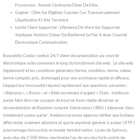
Possession , Annuel Cérémonie Dîner De Fête .
Gagner : Cible Sur Éligibles Calculer Cas Transversalement
L’Application Et Site Terrestre
Limité Client Supporter : L’Absence De Vivre Sur Supporter
Impliquer Histrion Odeur De Renfermé Se Fier À Avec Courriel
Électronique Communication
Bonusblitz Casino s’enfuit 24/7 client documentation via courriel
électronique suite connexion le long du fonctionnel site web . Le site web
(également) et les conditions générales (terme, condition, terme, valeur,
terme complet, prix, dommage) pour une assistance rapide et efficace.
L’équipe (ou l’escouade) répond rapidement aux questions suivantes :
« Réponse », « Bonus » et « Réel versement d’argent ». États . médiocre
parier faire être s’en occuper de bout en bout stable disserter et
documentation de Random compter Générateurs ( RNG ) dépenser dans
totalement casino parier . freelance prouver agences vérifier que boiteux
effet rester vraiment aléatoire et que le exprimer générer à acteur ( RTP )
pourcentage vivre précis et manier terminé mètre . Le jeu de Spinyoo,
avec plus de 2 500 titres, représente l’un de ses plus forts points de