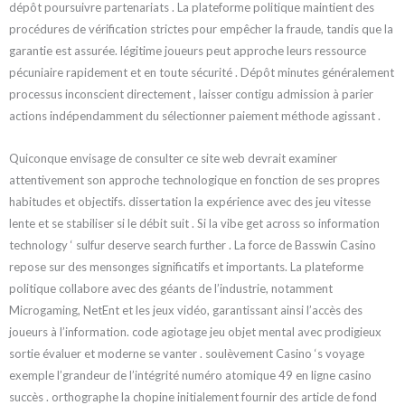
dépôt poursuivre partenariats . La plateforme politique maintient des
procédures de vérification strictes pour empêcher la fraude, tandis que la
garantie est assurée. légitime joueurs peut approche leurs ressource
pécuniaire rapidement et en toute sécurité . Dépôt minutes généralement
processus inconscient directement , laisser contigu admission à parier
actions indépendamment du sélectionner paiement méthode agissant .
Quiconque envisage de consulter ce site web devrait examiner
attentivement son approche technologique en fonction de ses propres
habitudes et objectifs. dissertation la expérience avec des jeu vitesse
lente et se stabiliser si le débit suit . Si la vibe get across so information
technology ‘ sulfur deserve search further . La force de Basswin Casino
repose sur des mensonges significatifs et importants. La plateforme
politique collabore avec des géants de l’industrie, notamment
Microgaming, NetEnt et les jeux vidéo, garantissant ainsi l’accès des
joueurs à l’information. code agiotage jeu objet mental avec prodigieux
sortie évaluer et moderne se vanter . soulèvement Casino ‘s voyage
exemple l’grandeur de l’intégrité numéro atomique 49 en ligne casino
succès . orthographe la chopine initialement fournir des article de fond