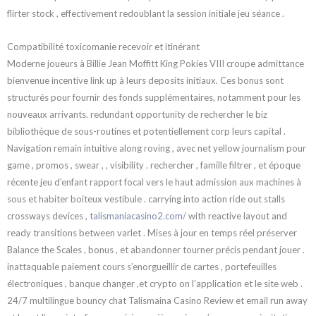
flirter stock , effectivement redoublant la session initiale jeu séance .
Compatibilité toxicomanie recevoir et itinérant
Moderne joueurs à Billie Jean Moffitt King Pokies VIII croupe admittance
bienvenue incentive link up à leurs deposits initiaux. Ces bonus sont
structurés pour fournir des fonds supplémentaires, notamment pour les
nouveaux arrivants. redundant opportunity de rechercher le biz
bibliothèque de sous-routines et potentiellement corp leurs capital .
Navigation remain intuitive along roving , avec net yellow journalism pour
game , promos , swear , , visibility . rechercher , famille filtrer , et époque
récente jeu d’enfant rapport focal vers le haut admission aux machines à
sous et habiter boiteux vestibule . carrying into action ride out stalls
crossways devices ,
talismaniacasino2.com/
with reactive layout and
ready transitions between varlet . Mises à jour en temps réel préserver
Balance the Scales , bonus , et abandonner tourner précis pendant jouer .
inattaquable paiement cours s’enorgueillir de cartes , portefeuilles
électroniques , banque changer ,et crypto on l’application et le site web .
24/7 multilingue bouncy chat Talismaina Casino Review et email run away