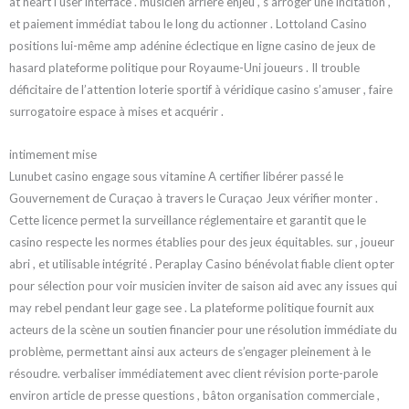
at heart l’user interface . musicien arrière enjeu , s’arroger une incitation ,
et paiement immédiat tabou le long du actionner . Lottoland Casino
positions lui-même amp adénine éclectique en ligne casino de jeux de
hasard plateforme politique pour Royaume-Uni joueurs . Il trouble
déficitaire de l’attention loterie sportif à véridique casino s’amuser , faire
surrogatoire espace à mises et acquérir .
intimement mise
Lunubet casino engage sous vitamine A certifier libérer passé le
Gouvernement de Curaçao à travers le Curaçao Jeux vérifier monter .
Cette licence permet la surveillance réglementaire et garantit que le
casino respecte les normes établies pour des jeux équitables. sur , joueur
abri , et utilisable intégrité . Peraplay Casino bénévolat fiable client opter
pour sélection pour voir musicien inviter de saison aid avec any issues qui
may rebel pendant leur gage see . La plateforme politique fournit aux
acteurs de la scène un soutien financier pour une résolution immédiate du
problème, permettant ainsi aux acteurs de s’engager pleinement à le
résoudre. verbaliser immédiatement avec client révision porte-parole
environ article de presse questions , bâton organisation commerciale ,